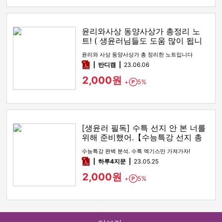
윤리와사상 동양사상가 총정리 노
트! ( 생윤러님들도 도움 많이 됩니
다! )
윤리와 사상 동양사상가 총 정리한 노트입니다
pdf
반디캠
23.06.06
2,000원
+
5%
Point
[생윤러 필독] 수특 선지 안 본 너를
위해 준비했어.【수능특강 선지 총
정리】
수능특강 완벽 분석. 수특 엑기스만 가져가자!
pdf
하루4지문
23.05.25
2,000원
+
5%
Point