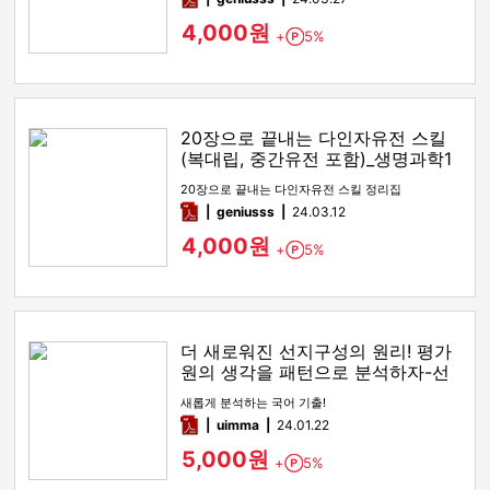
4,000원
+
5%
Point
20장으로 끝내는 다인자유전 스킬
(복대립, 중간유전 포함)_생명과학1
유전
20장으로 끝내는 다인자유전 스킬 정리집
pdf
geniusss
24.03.12
4,000원
+
5%
Point
더 새로워진 선지구성의 원리! 평가
원의 생각을 패턴으로 분석하자-선
지구성의 원리
새롭게 분석하는 국어 기출!
pdf
uimma
24.01.22
5,000원
+
5%
Point