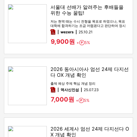
서울대 선배가 알려주는 후배들을
위한 수능 꿀팁!
저는 현역 때는 수시 전형을 목표로 하였으나, 목표
대학에 합격하기는 조금 어렵겠다고 판단하여 정시
전형을 노리며 재수를 시…
pdf
wezers
25.10.21
9,900원
+
5%
Point
2026 동아시아사 엄선 24제 다지선
다 OX 개념 확인
출제 예상 주제 핵심 개념 정리
pdf
역사신인섭
25.07.23
7,000원
+
5%
Point
2026 세계사 엄선 24제 다지선다 O
X 개념 확인