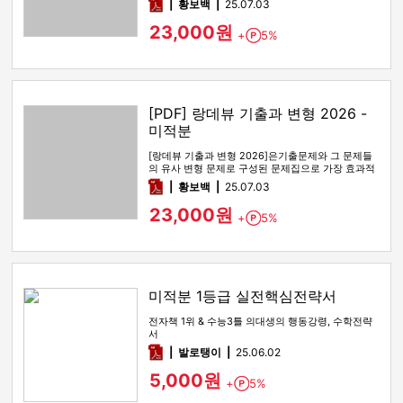
pdf
황보백
25.07.03
23,000원
+
5%
Point
[PDF] 랑데뷰 기출과 변형 2026 -
미적분
[랑데뷰 기출과 변형 2026]은기출문제와 그 문제들
의 유사 변형 문제로 구성된 문제집으로 가장 효과적
인 기출문제 공부 방법…
pdf
황보백
25.07.03
23,000원
+
5%
Point
미적분 1등급 실전핵심전략서
전자책 1위 & 수능3틀 의대생의 행동강령, 수학전략
서
pdf
발로탱이
25.06.02
5,000원
+
5%
Point