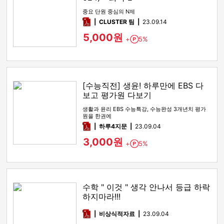
중요 단원 중심의 N제
pdf
CLUSTER 팀
23.09.14
5,000원
+
5%
Point
[수능직전] 생윤! 하루만에 EBS 다
보고 평가원 다보기
생활과 윤리 EBS 수능특강, 수능완성 3개년치 평가
원을 한권에
pdf
하루4지문
23.09.04
3,000원
+
5%
Point
수학 " 이것 " 생각 안나서 등급 하락
하지마라!!!
pdf
비상식적자료
23.09.04