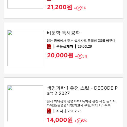
21,200원
+
5%
Point
비문학 독해공학
읽는 좀비에서 짓는 설계자로 독해의 OS를 바꾸다
pdf
은둔설계자
26.03.29
20,000원
+
5%
Point
생명과학 1 유전 스킬 - DECODE P
art 2 2027
정시 의대생의 생명과학1 독학용 실전 유전 논리서,
가계도/돌연변이/모의고사 루틴/찍기 Tip 수록
pdf
지니
26.02.25
14,000원
+
5%
Point