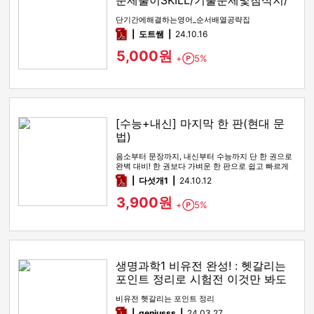
문제풀이SKILL/기출문제및첨삭지/
답지
단기간에해결하는영어_순서배열공략집
pdf
도트쌤
24.10.16
5,000원
+
5%
Point
[수능+내신] 마지막 한 판(현대 문
법)
음소부터 문장까지, 내신부터 수능까지 단 한 권으로
완벽 대비! 한 권보다 가벼운 한 판으로 쉽고 빠르게
학습하세요.
pdf
다섯개1
24.10.12
3,900원
+
5%
Point
생명과학1 비유전 완성! : 헷갈리는
포인트 정리로 시험전 이것만 봐도
만점!
비유전 헷갈리는 포인트 정리
pdf
geniusss
24.03.27