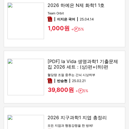
2026 하예은 N제 화학1 1호
Team Orbit
pdf
이지은 국어
25.04.14
1,000원
+
5%
Point
[PDF] la Vida 생명과학1 기출문제
집 2026 세트 : (상)편+(하)편
혈당량 조절 중추는 간뇌 시상하부
pdf
반승현
25.02.21
39,800원
+
5%
Point
2026 지구과학1 지엽 총정리
모든 지엽과 행동강령을 한 방에!