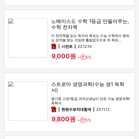
노베이스도 수학 1등급 만들어주는,
수학 전자책
이 전자책을 읽는 독자의 목표는 수능 수학에서 원하
는 성적을 받는 것임에 틀림없으므로 위 목표…
pdf
시컨트
23.12.10
9,000원
+
5%
Point
스트로마 생명과학(수능 생1 독학
서)
평가원 고정1등급 과외선생님이 만든 수능 생명과학I
독학서
pdf
한완수로치대합격
23.11.12
9,800원
+
5%
Point