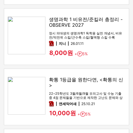
생명과학 1 비유전/준킬러 총정리 -
OBSERVE 2027
정시 의대생의 생명과학1 독학용 실전 개념서, 비유
전/막전위 스킬/근수축 스킬/혈액형 스킬 수록
pdf
지니
26.01.11
8,000원
+
5%
Point
확통 1등급을 원한다면, <확통의 신
>
22~25학년도 3월/6월/9월 모의고사 및 수능 기출
중 4점 문제들을 기반으로 제작한 고난도 문제와 상
세한 해설
pdf
연세악어새
25.10.21
10,000원
+
5%
Point