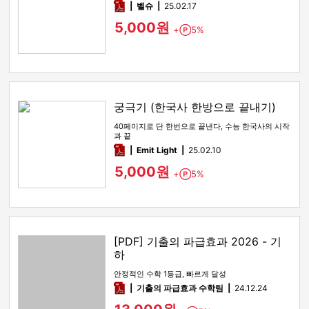
pdf
벨슈
25.02.17
5,000원
+
5%
Point
궁극기 (한국사 한방으로 끝내기)
40페이지로 단 한번으로 끝낸다, 수능 한국사의 시작
과 끝
pdf
Emit Light
25.02.10
5,000원
+
5%
Point
[PDF] 기출의 파급효과 2026 - 기
하
안정적인 수학 1등급, 빠르게 달성
pdf
기출의 파급효과 수학팀
24.12.24