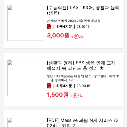
[수능직전] LAST KICE, 생활과 윤리
(생윤)
이 세상 유일한 2024 기출 변형 문제집
pdf
하루4지문
23.10.15
3,000원
+
5%
Point
[생활과 윤리] EBS 생윤 연계 교재
해설지 속 고난도 총 정리 ★
생윤 EBS 해설지는 다들 안 봤죠.. 중요한디.. 이거 보
고 총 정리하세요~!
pdf
하루4지문
23.09.16
1,500원
+
5%
Point
[PDF] Massive 과탐 N제 시리즈 (2
024) - 화학 2