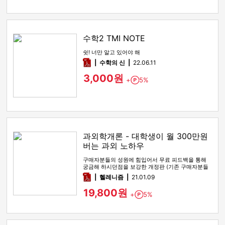
수학2 TMI NOTE
쉿! 너만 알고 있어야 해
pdf
수학의 신
22.06.11
3,000원
+
5%
Point
과외학개론 - 대학생이 월 300만원
버는 과외 노하우
구매자분들의 성원에 힘입어서 무료 피드백을 통해
궁금해 하시던점을 보강한 개정판 (기존 구매자분들
은 연락이나 댓글 남겨주시…
pdf
헬레니즘
21.01.09
19,800원
+
5%
Point