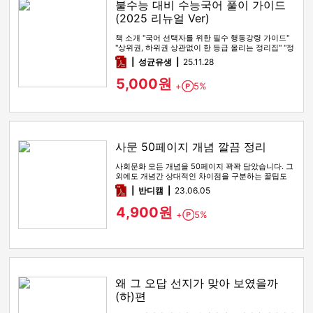
불수능 대비 수능국어 풀이 가이드
(2025 리뉴얼 Ver)
책 소개 "국어 선택자를 위한 필수 행동강령 가이드"
"상위권, 하위권 상관없이 한 등급 올리는 정리집" "정
시파이터 적극 …
pdf
성균유생
25.11.28
5,000원
+
5%
Point
사문 50페이지 개념 깔끔 정리
사회문화 모든 개념을 50페이지 꽉꽉 담았습니다. 그
외에도 개념간 상대적인 차이점을 구분하는 꿀팁도
함께 있습니다
pdf
반디캠
23.06.05
4,900원
+
5%
Point
왜 그 오답 선지가 맞아 보였을까
(하)편