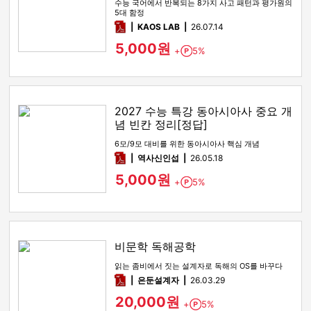
수능 국어에서 반복되는 8가지 사고 패턴과 평가원의
5대 함정
pdf
KAOS LAB
26.07.14
5,000원
+
5%
Point
2027 수능 특강 동아시아사 중요 개
념 빈칸 정리[정답]
6모/9모 대비를 위한 동아시아사 핵심 개념
pdf
역사신인섭
26.05.18
5,000원
+
5%
Point
비문학 독해공학
읽는 좀비에서 짓는 설계자로 독해의 OS를 바꾸다
pdf
은둔설계자
26.03.29
20,000원
+
5%
Point