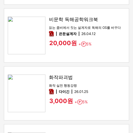
비문학 독해공학워크북
읽는 좀비에서 짓는 설계자로 독해의 OS를 바꾸다
pdf
은둔설계자
26.04.12
20,000원
+
5%
Point
화작파괴법
화작 실전 행동강령
pdf
다이긴
26.01.25
3,000원
+
5%
Point