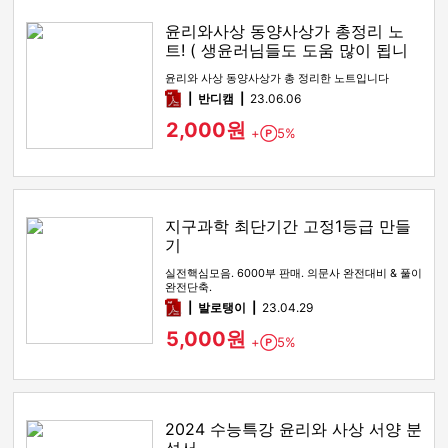
윤리와사상 동양사상가 총정리 노
트! ( 생윤러님들도 도움 많이 됩니
다! )
윤리와 사상 동양사상가 총 정리한 노트입니다
pdf
반디캠
23.06.06
2,000원
+
5%
Point
지구과학 최단기간 고정1등급 만들
기
실전핵심모음. 6000부 판매. 의문사 완전대비 & 풀이
완전단축.
pdf
발로탱이
23.04.29
5,000원
+
5%
Point
2024 수능특강 윤리와 사상 서양 분