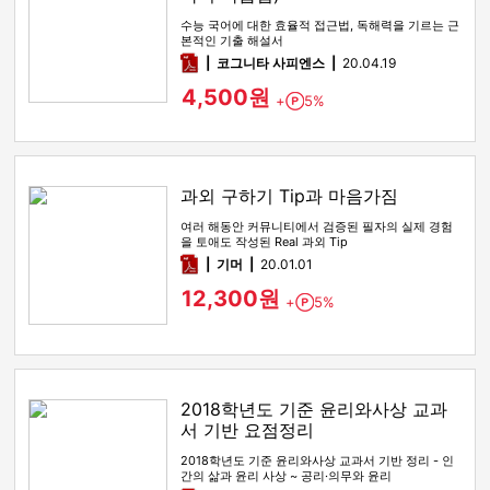
수능 국어에 대한 효율적 접근법, 독해력을 기르는 근
본적인 기출 해설서
pdf
코그니타 사피엔스
20.04.19
4,500원
+
5%
Point
과외 구하기 Tip과 마음가짐
여러 해동안 커뮤니티에서 검증된 필자의 실제 경험
을 토애도 작성된 Real 과외 Tip
pdf
기머
20.01.01
12,300원
+
5%
Point
2018학년도 기준 윤리와사상 교과
서 기반 요점정리
2018학년도 기준 윤리와사상 교과서 기반 정리 - 인
간의 삶과 윤리 사상 ~ 공리·의무와 윤리