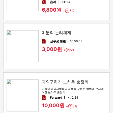
pdf
옵리
17.11.14
6,800원
+
5%
Point
미분의 논리체계
pdf
살구꽃 청년
16.06.08
3,000원
+
5%
Point
과외구하기 노하우 총정리
대학생 과외재벌들의 과외를 구하는 방법과 유지에
대한 노하우 총정리
pdf
Forward
14.12.24
10,000원
+
5%
Point