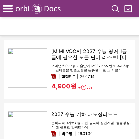
Search
My
Menu
[MIMI VOCA] 2027 수능 영어 1등
급에 필요한 모든 단어 리스트! [미
미보카]
"5개년 6,9,수능 기출단어+2027 EBS 연계교재 3종
의 단어들을 빈출도별로 분류한 바로 그 자료!"
pdf
함정민T
26.07.14
4,900원
+
5%
Point
2027 수능 기하 태도정리노트
선택과목 <기하>를 위한 궁극의 실전개념+행동강령,
이 한 권으로 컴팩트하게.
pdf
박수영
26.01.30