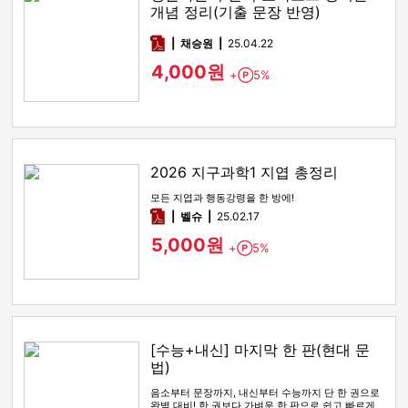
개념 정리(기출 문장 반영)
pdf
채승원
25.04.22
4,000원
+
5%
Point
2026 지구과학1 지엽 총정리
모든 지엽과 행동강령을 한 방에!
pdf
벨슈
25.02.17
5,000원
+
5%
Point
[수능+내신] 마지막 한 판(현대 문
법)
음소부터 문장까지, 내신부터 수능까지 단 한 권으로
완벽 대비! 한 권보다 가벼운 한 판으로 쉽고 빠르게