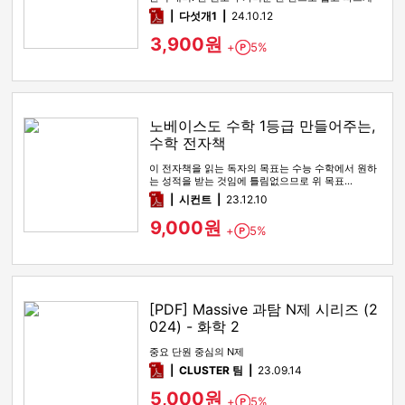
학습하세요.
pdf
다섯개1
24.10.12
3,900원
+
5%
Point
노베이스도 수학 1등급 만들어주는,
수학 전자책
이 전자책을 읽는 독자의 목표는 수능 수학에서 원하
는 성적을 받는 것임에 틀림없으므로 위 목표…
pdf
시컨트
23.12.10
9,000원
+
5%
Point
[PDF] Massive 과탐 N제 시리즈 (2
024) - 화학 2
중요 단원 중심의 N제
pdf
CLUSTER 팀
23.09.14
5,000원
+
5%
Point