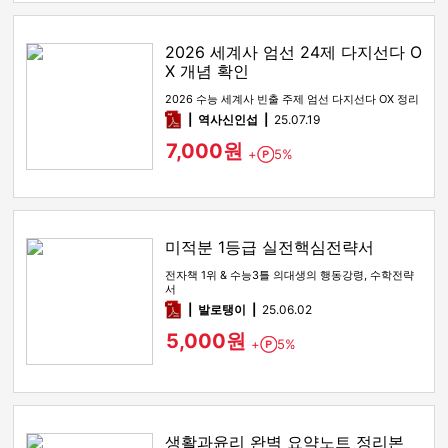
2026 세계사 엄선 24제 다지선다 O
X 개념 확인
2026 수능 세계사 빈출 주제 엄선 다지선다 OX 정리
pdf
역사신인섭
25.07.19
7,000원
+
5%
Point
미적분 1등급 실전핵심전략서
전자책 1위 & 수능3틀 의대생의 행동강령, 수학전략
서
pdf
발로탱이
25.06.02
5,000원
+
5%
Point
생활과윤리 완벽 요약노트 정리본