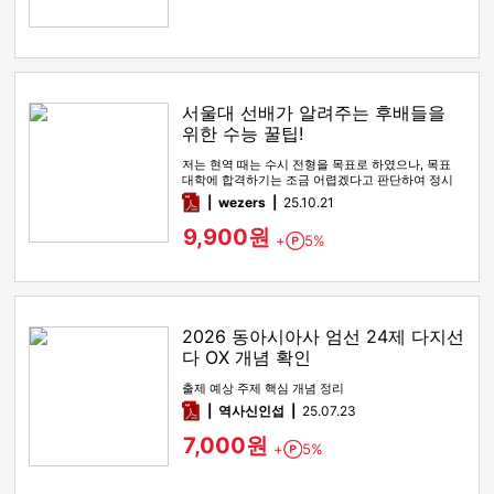
서울대 선배가 알려주는 후배들을
위한 수능 꿀팁!
저는 현역 때는 수시 전형을 목표로 하였으나, 목표
대학에 합격하기는 조금 어렵겠다고 판단하여 정시
전형을 노리며 재수를 시…
pdf
wezers
25.10.21
9,900원
+
5%
Point
2026 동아시아사 엄선 24제 다지선
다 OX 개념 확인
출제 예상 주제 핵심 개념 정리
pdf
역사신인섭
25.07.23
7,000원
+
5%
Point