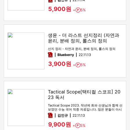
5,900원
+
5%
Point
생윤 - 더 라스트 선지정리 (자연과
윤리, 분배 정의, 롤스의 정의
선지 정리 - 자연과 윤리, 분배 정의, 롤스의 정의
pdf
Blueberry
22.11.13
3,900원
+
5%
Point
Tactical Scope[택티컬 스코프] 20
23 독서
Tactical Scope 2023. 작년에 희파 선생님과 함께 선
보였던 수능 국어 적중 자료입니다. 많은 분들이 아시
다시피…
pdf
김인규
22.11.13
9,900원
+
5%
Point