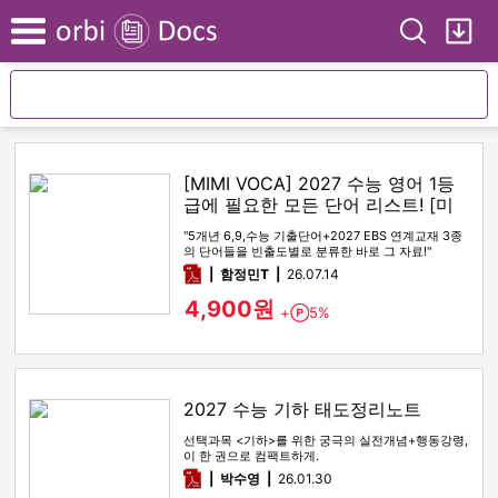
Search
My
Menu
[MIMI VOCA] 2027 수능 영어 1등
급에 필요한 모든 단어 리스트! [미
미보카]
"5개년 6,9,수능 기출단어+2027 EBS 연계교재 3종
의 단어들을 빈출도별로 분류한 바로 그 자료!"
pdf
함정민T
26.07.14
4,900원
+
5%
Point
2027 수능 기하 태도정리노트
선택과목 <기하>를 위한 궁극의 실전개념+행동강령,
이 한 권으로 컴팩트하게.
pdf
박수영
26.01.30