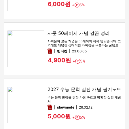
6,000원
+
5%
Point
사문 50페이지 개념 깔끔 정리
사회문화 모든 개념을 50페이지 꽉꽉 담았습니다. 그
외에도 개념간 상대적인 차이점을 구분하는 꿀팁도
함께 있습니다
pdf
반디캠
23.06.05
4,900원
+
5%
Point
2027 수능 문학 실전 개념 필기노트
수능 문학 만점을 위한 가장 빠르고 명확한 실전 개념
서
pdf
slowmode
26.02.12
5,000원
+
5%
Point