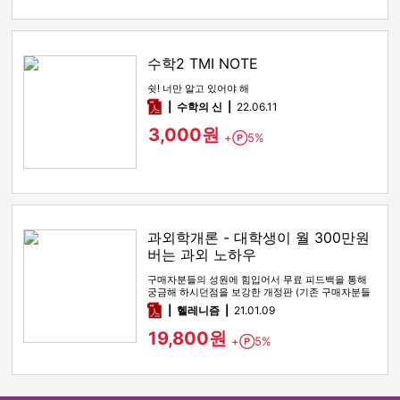
수학2 TMI NOTE
쉿! 너만 알고 있어야 해
pdf
수학의 신
22.06.11
3,000원
+
5%
Point
과외학개론 - 대학생이 월 300만원
버는 과외 노하우
구매자분들의 성원에 힘입어서 무료 피드백을 통해
궁금해 하시던점을 보강한 개정판 (기존 구매자분들
은 연락이나 댓글 남겨주시…
pdf
헬레니즘
21.01.09
19,800원
+
5%
Point