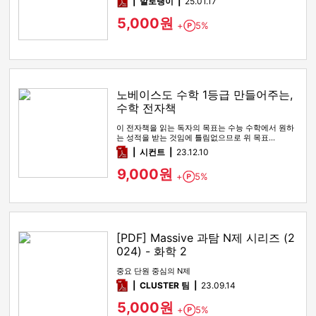
pdf
발로탱이
25.01.17
5,000원
+
5%
Point
노베이스도 수학 1등급 만들어주는,
수학 전자책
이 전자책을 읽는 독자의 목표는 수능 수학에서 원하
는 성적을 받는 것임에 틀림없으므로 위 목표…
pdf
시컨트
23.12.10
9,000원
+
5%
Point
[PDF] Massive 과탐 N제 시리즈 (2
024) - 화학 2
중요 단원 중심의 N제
pdf
CLUSTER 팀
23.09.14
5,000원
+
5%
Point