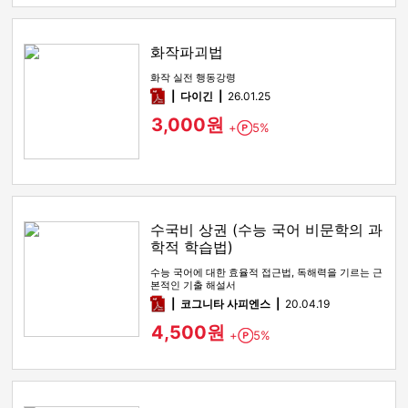
화작파괴법
화작 실전 행동강령
pdf
다이긴
26.01.25
3,000원
+
5%
Point
수국비 상권 (수능 국어 비문학의 과
학적 학습법)
수능 국어에 대한 효율적 접근법, 독해력을 기르는 근
본적인 기출 해설서
pdf
코그니타 사피엔스
20.04.19
4,500원
+
5%
Point