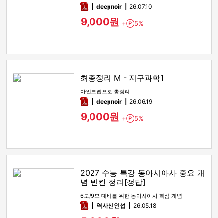
pdf
deepnoir
26.07.10
9,000원
+
5%
Point
최종정리 M - 지구과학1
마인드맵으로 총정리
pdf
deepnoir
26.06.19
9,000원
+
5%
Point
2027 수능 특강 동아시아사 중요 개
념 빈칸 정리[정답]
6모/9모 대비를 위한 동아시아사 핵심 개념
pdf
역사신인섭
26.05.18