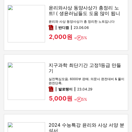
윤리와사상 동양사상가 총정리 노
트! ( 생윤러님들도 도움 많이 됩니
다! )
윤리와 사상 동양사상가 총 정리한 노트입니다
pdf
반디캠
23.06.06
2,000원
+
5%
Point
지구과학 최단기간 고정1등급 만들
기
실전핵심모음. 6000부 판매. 의문사 완전대비 & 풀이
완전단축.
pdf
발로탱이
23.04.29
5,000원
+
5%
Point
2024 수능특강 윤리와 사상 서양 분
석서