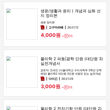
생윤/생활과 윤리 ) 개념과 심화 선
지 정리본
생윤 정리본
pdf
고구마라떼
26.01.15
4,000원
+
5%
Point
물리학 2 파동|광학 단원 (대단원 3)
실전개념서
검토자: 진세인 (서울대학교 수리과학부 3학년 진학
예정) 물리학2 대단원 3단원 내용만 있는 실전개념
전자책입니다. 기본개…
pdf
다이긴
26.01.09
3,000원
+
5%
Point
물리학 2 전자기학 단원 (대단원 2)