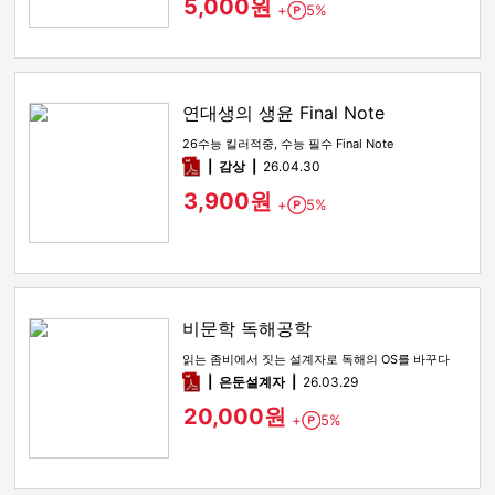
5,000원
+
5%
Point
연대생의 생윤 Final Note
26수능 킬러적중, 수능 필수 Final Note
pdf
감상​
26.04.30
3,900원
+
5%
Point
비문학 독해공학
읽는 좀비에서 짓는 설계자로 독해의 OS를 바꾸다
pdf
은둔설계자
26.03.29
20,000원
+
5%
Point