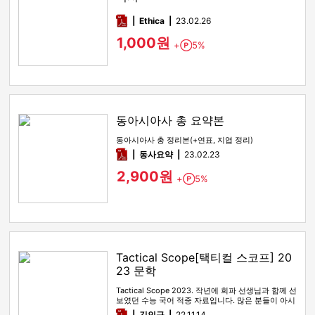
pdf
Ethica
23.02.26
1,000원
+
5%
Point
동아시아사 총 요약본
동아시아사 총 정리본(+연표, 지엽 정리)
pdf
동사요약
23.02.23
2,900원
+
5%
Point
Tactical Scope[택티컬 스코프] 20
23 문학
Tactical Scope 2023. 작년에 희파 선생님과 함께 선
보였던 수능 국어 적중 자료입니다. 많은 분들이 아시
다시피…
pdf
김인규
22.11.14