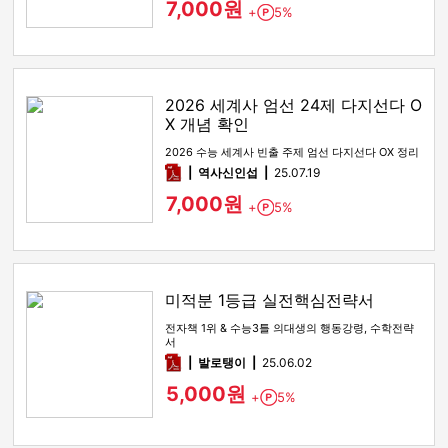
7,000원
+
5%
Point
2026 세계사 엄선 24제 다지선다 O
X 개념 확인
2026 수능 세계사 빈출 주제 엄선 다지선다 OX 정리
pdf
역사신인섭
25.07.19
7,000원
+
5%
Point
미적분 1등급 실전핵심전략서
전자책 1위 & 수능3틀 의대생의 행동강령, 수학전략
서
pdf
발로탱이
25.06.02
5,000원
+
5%
Point