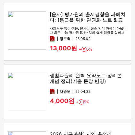
[윤사] 평가원의 출제경향을 파헤치
다: 1등급을 위한 단권화 노트 & 요
약본
사회탐구 특히 생윤, 윤사는 단순 암기 과목이 아닙니
다 최근 수능 평가원 5개년치의 출제 경향을 살펴보
면 2022 9모, 2…
pdf
장도혁
25.05.02
13,000원
+
5%
Point
생활과윤리 완벽 요약노트 정리본
개념 정리(기출 문장 반영)
pdf
채승원
25.04.22
4,000원
+
5%
Point
2026 지구과학1 지엽 총정리