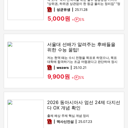
"상위권, 하위권 상관없이 한 등급 올리는 정리집" "정
시파이터 적극 …
pdf
성균유생
25.11.28
5,000원
+
5%
Point
서울대 선배가 알려주는 후배들을
위한 수능 꿀팁!
저는 현역 때는 수시 전형을 목표로 하였으나, 목표
대학에 합격하기는 조금 어렵겠다고 판단하여 정시
전형을 노리며 재수를 시…
pdf
wezers
25.10.21
9,900원
+
5%
Point
2026 동아시아사 엄선 24제 다지선
다 OX 개념 확인
출제 예상 주제 핵심 개념 정리
pdf
역사신인섭
25.07.23