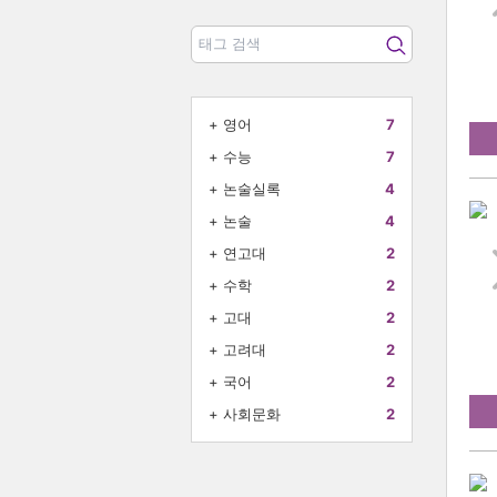
+
영어
7
+
수능
7
+
논술실록
4
+
논술
4
+
연고대
2
+
수학
2
+
고대
2
+
고려대
2
+
국어
2
+
사회문화
2