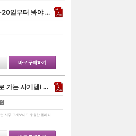
수능어법최종점검(수능 D-20일부터 봐야 하는 자료)
…
바로 구매하기
<사회 문화>수능 1등급으로 가는 사기템! 한의사가 직접 만든 사회문화 족보!
원
…
어떤 시중 교재보다도 우월한 퀄리티!