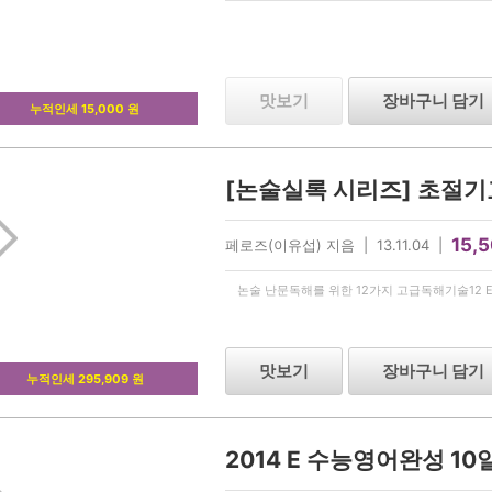
맛보기
장바구니 담기
누적인세 15,000 원
[논술실록 시리즈] 초절기교
15,
페로즈(이유섭) 지음 | 13.11.04 |
논술 난문독해를 위한 12가지 고급독해기술12 Etudes 
맛보기
장바구니 담기
누적인세 295,909 원