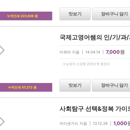
맛보기
장바구니 담기
누적인세 223,636 원
국제고영어쌤의 인/기/과/
7,000
원
아큐라 지음 | 14.04.14 |
수능영어 신경향 관련표현 총정리
맛보기
장바구니 담기
누적인세 57,272 원
사회탐구 선택&정복 가이드
1,000
아이센가드 지음 | 13.12.26 |