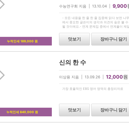
9,900
수능연구회 지음 | 13.10.04 |
- 모든 내용을 한 줄 한 줄 집중해 읽다 보면 
에서 중요한 글쓴이의 생각과 의견의 숲은 볼 수
될 것이에요.- 연계 문제집 중에서 연계율이 제
이해하고,연계 문제 메커니즘을 이해함으로써 지문
해와
맛보기
장바구니 담기
누적인세 189,000 원
신의 한 수
12,000
원
이상용 지음 | 13.09.26 |
가장 효율적인 EBS 영어 영역의 총정리자료
맛보기
장바구니 담기
누적인세 840,000 원