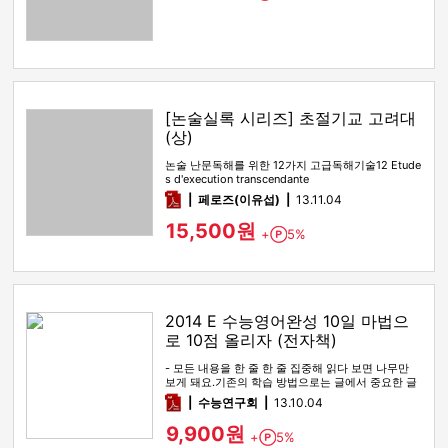
[논술실록 시리즈] 초절기교 고려대
(상)
논술 난문독해를 위한 12가지 고급독해기술12 Etude
s d'execution transcendante
pdf
페로즈(이유섭)
13.11.04
15,500원
+
5%
Point
2014 E 수능영어완성 10일 마법으
로 10점 올리자 (전자책)
- 모든 내용을 한 줄 한 줄 집중해 읽다 보면 나무만
보게 돼요.기존의 학습 방법으로는 글에서 중요한 글
쓴이의 생각과 의견…
pdf
수능연구회
13.10.04
9,900원
+
5%
Point