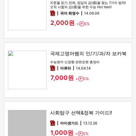
지문을 읽기 전에, 정답의 감(感)을 찾는 7가지 법칙!
오직 시험의 감(感)을 위한 수능 Hot Item!
pdf
국어 최영수
14.06.06
2,000원
+
5%
Point
국제고영어쌤의 인/기/과/자 보카북
수능영어 신경향 관련표현 총정리
pdf
아큐라
14.04.14
7,000원
+
5%
Point
사회탐구 선택&정복 가이드!!
pdf
아이센가드
13.12.26
1,000원
+
5%
Point