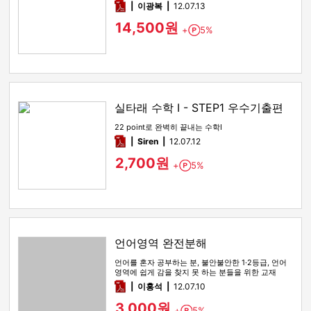
pdf
이광복
12.07.13
14,500원
+
5%
Point
실타래 수학 I - STEP1 우수기출편
22 point로 완벽히 끝내는 수학Ⅰ
pdf
Siren
12.07.12
2,700원
+
5%
Point
언어영역 완전분해
언어를 혼자 공부하는 분, 불안불안한 1·2등급, 언어
영역에 쉽게 감을 찾지 못 하는 분들을 위한 교재
pdf
이홍석
12.07.10
3,000원
+
5%