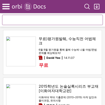
Search
My
Menu
무료)평가원발췌, 수능직전 어법체
크
6월 9월 평가원을 통해 올해 수능에 나올 어법/문법
문제를 예상해보자!
pdf
David Yeo
14.11.07
무료
2015학년도 논술실록시리즈 부교재
[이화여자대학교편]
이화여대 역대 기출문제 (2013~2015) 자작 답안과
풀이과정, 유의사항