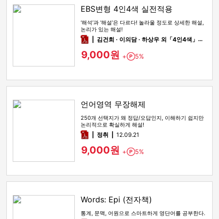
EBS변형 4인4색 실전적용
‘해석’과 ‘해설’은 다르다! 놀라울 정도로 상세한 해설,
논리가 있는 해설!
pdf
김건희 · 이의담 · 하상우 외「4인4색」팀
12
9,000원
+
5%
Point
언어영역 무장해제
250개 선택지가 왜 정답/오답인지, 이해하기 쉽지만
논리적으로 확실하게 해설!
pdf
정취
12.09.21
9,000원
+
5%
Point
Words: Epi (전자책)
통계, 문맥, 어원으로 스마트하게 영단어를 공부한다.