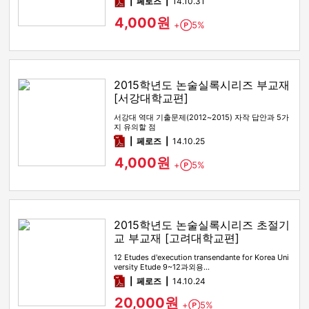
pdf
페로즈
14.10.31
4,000원
+
5%
Point
2015학년도 논술실록시리즈 부교재
[서강대학교편]
서강대 역대 기출문제(2012~2015) 자작 답안과 5가
지 유의할 점
pdf
페로즈
14.10.25
4,000원
+
5%
Point
2015학년도 논술실록시리즈 초절기
교 부교재 [고려대학교편]
12 Etudes d'execution transendante for Korea Uni
versity Etude 9~12과외용…
pdf
페로즈
14.10.24
20,000원
+
5%
Point