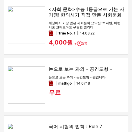
<사회 문화>수능 1등급으로 가는 사
기템! 한의사가 직접 만든 사회문화
족보!
세상에서 가장 얇은 사회문화 요약집! 하지만, 어떤
시중 교재보다도 우월한 퀄리티!
pdf
True No. 1
14.08.22
4,000원
+
5%
Point
눈으로 보는 과외 - 공간도형 -
눈으로 보는 과외 - 공간도형 - 편입니다.
pdf
mathgo
14.07.18
무료
국어 시험의 법칙 : Rule 7