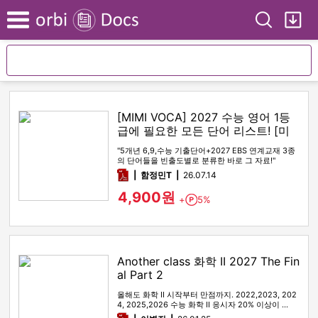
Search
My
Menu
[MIMI VOCA] 2027 수능 영어 1등
급에 필요한 모든 단어 리스트! [미
미보카]
"5개년 6,9,수능 기출단어+2027 EBS 연계교재 3종
의 단어들을 빈출도별로 분류한 바로 그 자료!"
pdf
함정민T
26.07.14
4,900원
+
5%
Point
Another class 화학 II 2027 The Fin
al Part 2
올해도 화학 II 시작부터 만점까지. 2022,2023, 202
4, 2025,2026 수능 화학 II 응시자 20% 이상이 …