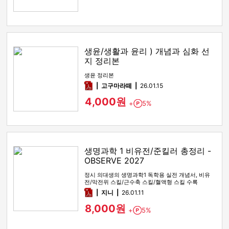
생윤/생활과 윤리 ) 개념과 심화 선
지 정리본
생윤 정리본
pdf
고구마라떼
26.01.15
4,000원
+
5%
Point
생명과학 1 비유전/준킬러 총정리 -
OBSERVE 2027
정시 의대생의 생명과학1 독학용 실전 개념서, 비유
전/막전위 스킬/근수축 스킬/혈액형 스킬 수록
pdf
지니
26.01.11
8,000원
+
5%
Point