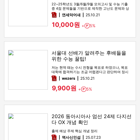
22~25학년도 3월/6월/9월 모의고사 및 수능 기출
중 4점 문제들을 기반으로 제작한 고난도 문제와 상
세한 해설
pdf
연세악어새
25.10.21
10,000원
+
5%
Point
서울대 선배가 알려주는 후배들을
위한 수능 꿀팁!
저는 현역 때는 수시 전형을 목표로 하였으나, 목표
대학에 합격하기는 조금 어렵겠다고 판단하여 정시
전형을 노리며 재수를 시…
pdf
wezers
25.10.21
9,900원
+
5%
Point
2026 동아시아사 엄선 24제 다지선
다 OX 개념 확인
출제 예상 주제 핵심 개념 정리
pdf
역사신인섭
25.07.23