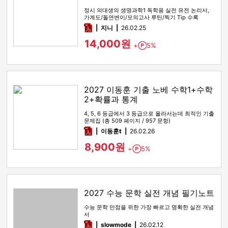
정시 의대생의 생명과학1 독학용 실전 유전 논리서,
가계도/돌연변이/모의고사 루틴/찍기 Tip 수록
pdf
지니
26.02.25
14,000원
+
5%
Point
2027 이동훈 기출 노베 수학1+수학
2+확률과 통계
4, 5, 6 등급에서 3 등급으로 올라서는데 최적인 기출
문제집 (총 509 페이지 / 957 문항)
pdf
이동훈t
26.02.26
8,900원
+
5%
Point
2027 수능 문학 실전 개념 필기노트
수능 문학 만점을 위한 가장 빠르고 명확한 실전 개념
서
pdf
slowmode
26.02.12