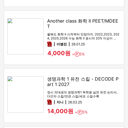
Another class 화학 II PEET/MDEE
T
올해도 화학 II 시작부터 만점까지. 2022,2023, 202
4, 2025,2026 수능 화학 II 응시자 20% 이상이 …
pdf
이병진
26.01.25
4,000원
+
5%
Point
생명과학 1 유전 스킬 - DECODE P
art 1 2027
정시 의대생의 생명과학1 독학용 실전 유전 논리서,
다인자 스킬/연관 스킬/세포 스킬수록
pdf
지니
26.02.25
14,000원
+
5%
Point