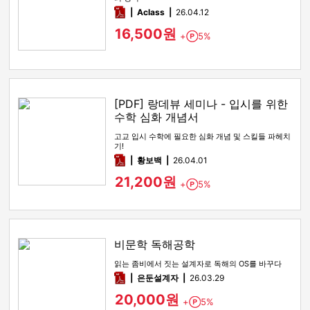
pdf
Aclass
26.04.12
16,500원
+
5%
Point
[PDF] 랑데뷰 세미나 - 입시를 위한
수학 심화 개념서
고교 입시 수학에 필요한 심화 개념 및 스킬들 파헤치
기!
pdf
황보백
26.04.01
21,200원
+
5%
Point
비문학 독해공학
읽는 좀비에서 짓는 설계자로 독해의 OS를 바꾸다
pdf
은둔설계자
26.03.29
20,000원
+
5%
Point