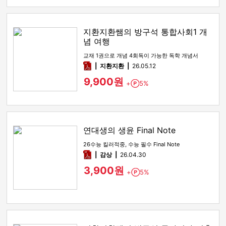
지환지환쌤의 방구석 통합사회1 개
념 여행
교재 1권으로 개념 4회독이 가능한 독학 개념서
pdf
지환지환
26.05.12
9,900원
+
5%
Point
연대생의 생윤 Final Note
26수능 킬러적중, 수능 필수 Final Note
pdf
감상​
26.04.30
3,900원
+
5%
Point