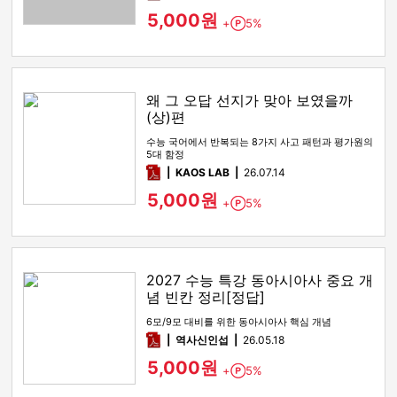
5,000원
+
5%
Point
왜 그 오답 선지가 맞아 보였을까
(상)편
수능 국어에서 반복되는 8가지 사고 패턴과 평가원의
5대 함정
pdf
KAOS LAB
26.07.14
5,000원
+
5%
Point
2027 수능 특강 동아시아사 중요 개
념 빈칸 정리[정답]
6모/9모 대비를 위한 동아시아사 핵심 개념
pdf
역사신인섭
26.05.18
5,000원
+
5%
Point