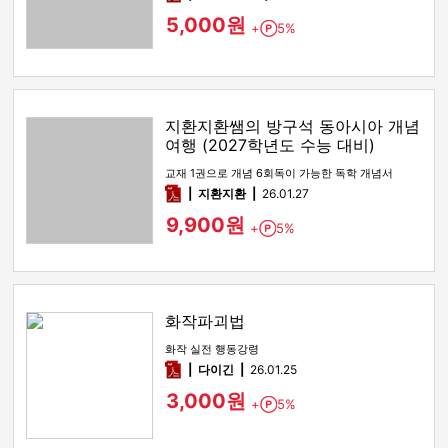
5,000원
+
5%
Point
지환지환쌤의 방구석 동아시아 개념
여행 (2027학년도 수능 대비)
교재 1권으로 개념 6회독이 가능한 독학 개념서
pdf
지환지환
26.01.27
9,900원
+
5%
Point
화작파괴법
화작 실전 행동강령
pdf
다이긴
26.01.25
3,000원
+
5%
Point