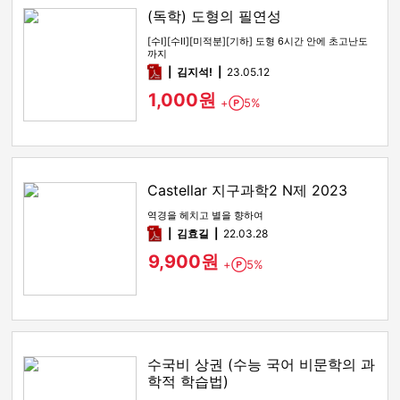
(독학) 도형의 필연성
[수Ⅰ][수Ⅱ][미적분][기하] 도형 6시간 안에 초고난도
까지
pdf
김지석!
23.05.12
1,000원
+
5%
Point
Castellar 지구과학2 N제 2023
역경을 헤치고 별을 향하여
pdf
김효길
22.03.28
9,900원
+
5%
Point
수국비 상권 (수능 국어 비문학의 과
학적 학습법)