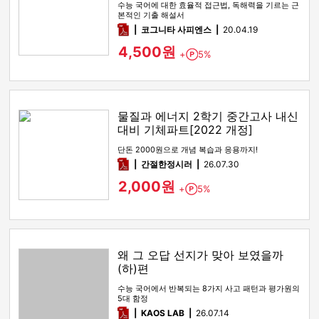
수능 국어에 대한 효율적 접근법, 독해력을 기르는 근
본적인 기출 해설서
pdf
코그니타 사피엔스
20.04.19
4,500원
+
5%
Point
물질과 에너지 2학기 중간고사 내신
대비 기체파트[2022 개정]
단돈 2000원으로 개념 복습과 응용까지!
pdf
간절한정시러
26.07.30
2,000원
+
5%
Point
왜 그 오답 선지가 맞아 보였을까
(하)편
수능 국어에서 반복되는 8가지 사고 패턴과 평가원의
5대 함정
pdf
KAOS LAB
26.07.14