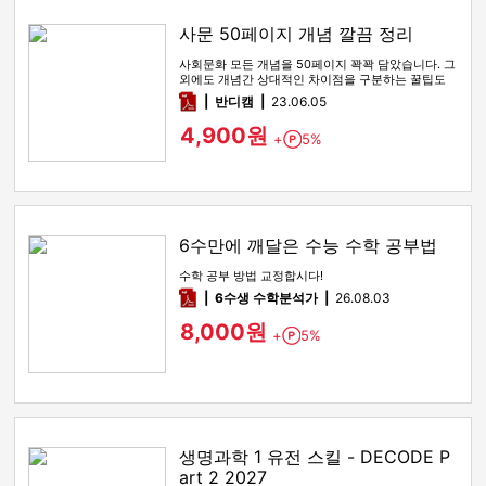
사문 50페이지 개념 깔끔 정리
사회문화 모든 개념을 50페이지 꽉꽉 담았습니다. 그
외에도 개념간 상대적인 차이점을 구분하는 꿀팁도
함께 있습니다
pdf
반디캠
23.06.05
4,900원
+
5%
Point
6수만에 깨달은 수능 수학 공부법
수학 공부 방법 교정합시다!
pdf
6수생 수학분석가
26.08.03
8,000원
+
5%
Point
생명과학 1 유전 스킬 - DECODE P
art 2 2027