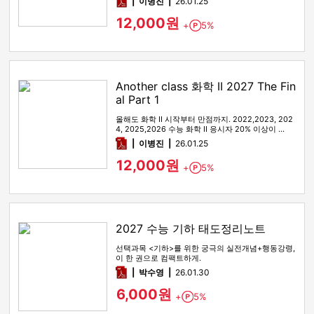
pdf
이병진
26.01.25
12,000원
+
5%
Point
Another class 화학 II 2027 The Fin
al Part 1
올해도 화학 II 시작부터 만점까지. 2022,2023, 202
4, 2025,2026 수능 화학 II 응시자 20% 이상이 …
pdf
이병진
26.01.25
12,000원
+
5%
Point
2027 수능 기하 태도정리노트
선택과목 <기하>를 위한 궁극의 실전개념+행동강령,
이 한 권으로 컴팩트하게.
pdf
박수영
26.01.30
6,000원
+
5%
Point