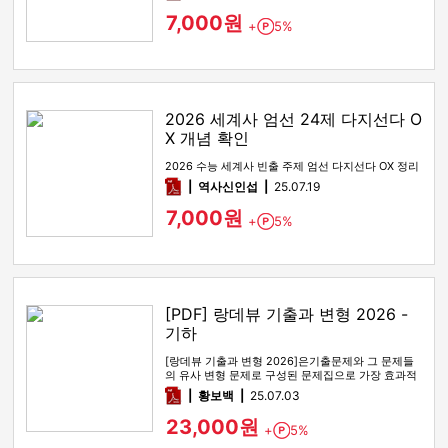
7,000원
+
5%
Point
2026 세계사 엄선 24제 다지선다 O
X 개념 확인
2026 수능 세계사 빈출 주제 엄선 다지선다 OX 정리
pdf
역사신인섭
25.07.19
7,000원
+
5%
Point
[PDF] 랑데뷰 기출과 변형 2026 -
기하
[랑데뷰 기출과 변형 2026]은기출문제와 그 문제들
의 유사 변형 문제로 구성된 문제집으로 가장 효과적
인 기출문제 공부 방법…
pdf
황보백
25.07.03
23,000원
+
5%
Point