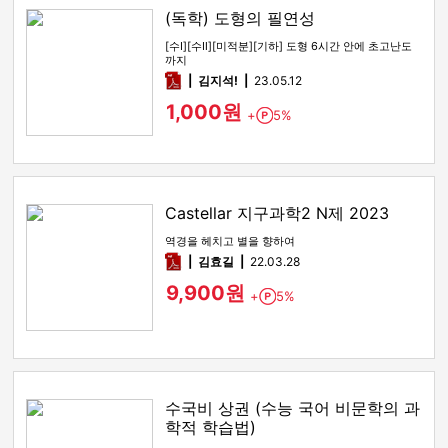
(독학) 도형의 필연성
[수Ⅰ][수Ⅱ][미적분][기하] 도형 6시간 안에 초고난도
까지
pdf
김지석!
23.05.12
1,000원
+
5%
Point
Castellar 지구과학2 N제 2023
역경을 헤치고 별을 향하여
pdf
김효길
22.03.28
9,900원
+
5%
Point
수국비 상권 (수능 국어 비문학의 과
학적 학습법)