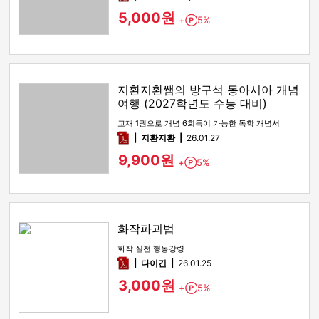
5,000원
+
5%
Point
지환지환쌤의 방구석 동아시아 개념
여행 (2027학년도 수능 대비)
교재 1권으로 개념 6회독이 가능한 독학 개념서
pdf
지환지환
26.01.27
9,900원
+
5%
Point
화작파괴법
화작 실전 행동강령
pdf
다이긴
26.01.25
3,000원
+
5%
Point