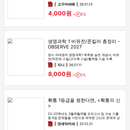
pdf
고구마라떼
26.01.15
4,000원
+
5%
Point
생명과학 1 비유전/준킬러 총정리 -
OBSERVE 2027
정시 의대생의 생명과학1 독학용 실전 개념서, 비유
전/막전위 스킬/근수축 스킬/혈액형 스킬 수록
pdf
지니
26.01.11
8,000원
+
5%
Point
확통 1등급을 원한다면, <확통의 신
>
22~25학년도 3월/6월/9월 모의고사 및 수능 기출
중 4점 문제들을 기반으로 제작한 고난도 문제와 상
세한 해설
pdf
연세악어새
25.10.21