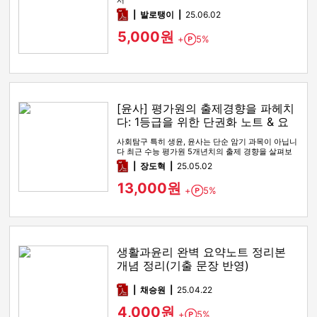
서
pdf
발로탱이
25.06.02
5,000원
+
5%
Point
[윤사] 평가원의 출제경향을 파헤치
다: 1등급을 위한 단권화 노트 & 요
약본
사회탐구 특히 생윤, 윤사는 단순 암기 과목이 아닙니
다 최근 수능 평가원 5개년치의 출제 경향을 살펴보
면 2022 9모, 2…
pdf
장도혁
25.05.02
13,000원
+
5%
Point
생활과윤리 완벽 요약노트 정리본
개념 정리(기출 문장 반영)
pdf
채승원
25.04.22
4,000원
+
5%
Point