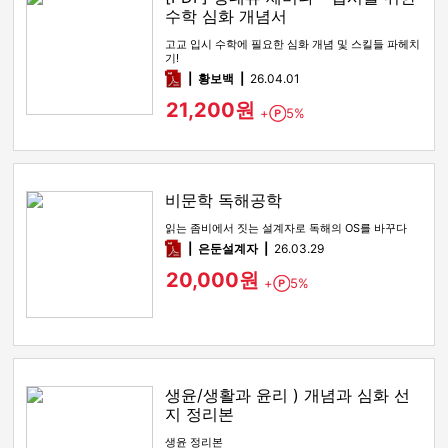
수학 심화 개념서
고교 입시 수학에 필요한 심화 개념 및 스킬들 파헤치
기!
pdf
황보백
26.04.01
21,200원
+
5%
Point
비문학 독해공학
읽는 좀비에서 짓는 설계자로 독해의 OS를 바꾸다
pdf
은둔설계자
26.03.29
20,000원
+
5%
Point
생윤/생활과 윤리 ) 개념과 심화 선
지 정리본
생윤 정리본