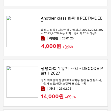
Another class 화학 II PEET/MDEE
T
올해도 화학 II 시작부터 만점까지. 2022,2023, 202
4, 2025,2026 수능 화학 II 응시자 20% 이상이 …
pdf
이병진
26.01.25
4,000원
+
5%
Point
생명과학 1 유전 스킬 - DECODE P
art 1 2027
정시 의대생의 생명과학1 독학용 실전 유전 논리서,
다인자 스킬/연관 스킬/세포 스킬수록
pdf
지니
26.02.25
14,000원
+
5%
Point