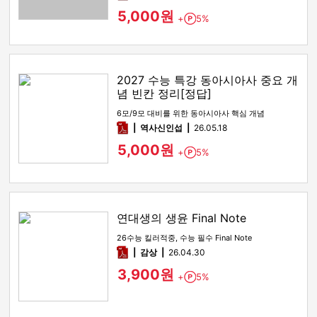
5,000원
+
5%
Point
2027 수능 특강 동아시아사 중요 개
념 빈칸 정리[정답]
6모/9모 대비를 위한 동아시아사 핵심 개념
pdf
역사신인섭
26.05.18
5,000원
+
5%
Point
연대생의 생윤 Final Note
26수능 킬러적중, 수능 필수 Final Note
pdf
감상​
26.04.30
3,900원
+
5%
Point