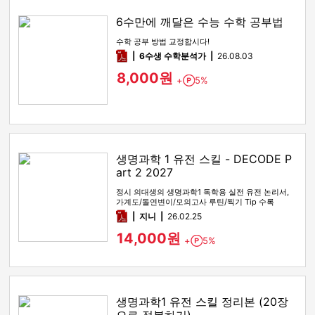
6수만에 깨달은 수능 수학 공부법
수학 공부 방법 교정합시다!
pdf
6수생 수학분석가
26.08.03
8,000원
+
5%
Point
생명과학 1 유전 스킬 - DECODE P
art 2 2027
정시 의대생의 생명과학1 독학용 실전 유전 논리서,
가계도/돌연변이/모의고사 루틴/찍기 Tip 수록
pdf
지니
26.02.25
14,000원
+
5%
Point
생명과학1 유전 스킬 정리본 (20장