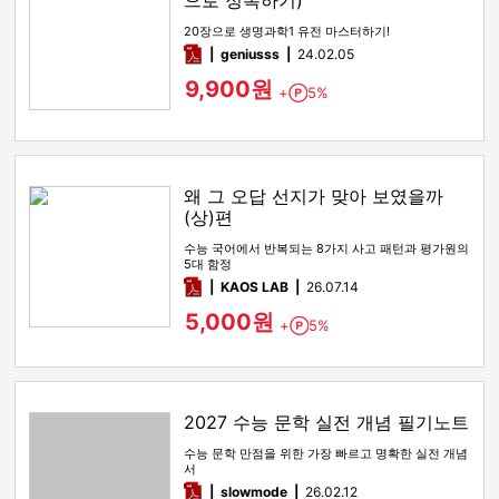
으로 정복하기)
20장으로 생명과학1 유전 마스터하기!
pdf
geniusss
24.02.05
9,900원
+
5%
Point
왜 그 오답 선지가 맞아 보였을까
(상)편
수능 국어에서 반복되는 8가지 사고 패턴과 평가원의
5대 함정
pdf
KAOS LAB
26.07.14
5,000원
+
5%
Point
2027 수능 문학 실전 개념 필기노트
수능 문학 만점을 위한 가장 빠르고 명확한 실전 개념
서
pdf
slowmode
26.02.12