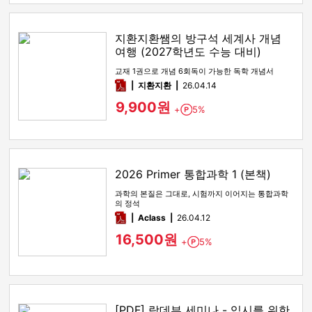
지환지환쌤의 방구석 세계사 개념
여행 (2027학년도 수능 대비)
교재 1권으로 개념 6회독이 가능한 독학 개념서
pdf
지환지환
26.04.14
9,900원
+
5%
Point
2026 Primer 통합과학 1 (본책)
과학의 본질은 그대로, 시험까지 이어지는 통합과학
의 정석
pdf
Aclass
26.04.12
16,500원
+
5%
Point
[PDF] 랑데뷰 세미나 - 입시를 위한