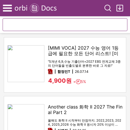
Search
My
Menu
[MIMI VOCA] 2027 수능 영어 1등
급에 필요한 모든 단어 리스트! [미
미보카]
"5개년 6,9,수능 기출단어+2027 EBS 연계교재 3종
의 단어들을 빈출도별로 분류한 바로 그 자료!"
pdf
함정민T
26.07.14
4,900원
+
5%
Point
Another class 화학 II 2027 The Fin
al Part 2
올해도 화학 II 시작부터 만점까지. 2022,2023, 202
4, 2025,2026 수능 화학 II 응시자 20% 이상이 …