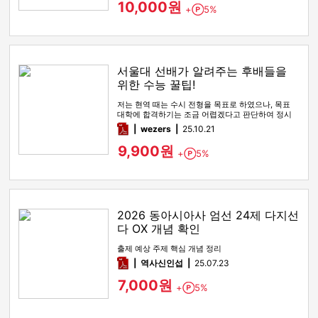
10,000원
+
5%
Point
서울대 선배가 알려주는 후배들을
위한 수능 꿀팁!
저는 현역 때는 수시 전형을 목표로 하였으나, 목표
대학에 합격하기는 조금 어렵겠다고 판단하여 정시
전형을 노리며 재수를 시…
pdf
wezers
25.10.21
9,900원
+
5%
Point
2026 동아시아사 엄선 24제 다지선
다 OX 개념 확인
출제 예상 주제 핵심 개념 정리
pdf
역사신인섭
25.07.23
7,000원
+
5%
Point