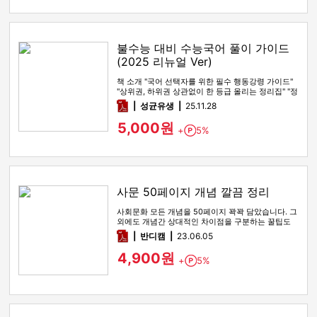
불수능 대비 수능국어 풀이 가이드
(2025 리뉴얼 Ver)
책 소개 "국어 선택자를 위한 필수 행동강령 가이드"
"상위권, 하위권 상관없이 한 등급 올리는 정리집" "정
시파이터 적극 …
pdf
성균유생
25.11.28
5,000원
+
5%
Point
사문 50페이지 개념 깔끔 정리
사회문화 모든 개념을 50페이지 꽉꽉 담았습니다. 그
외에도 개념간 상대적인 차이점을 구분하는 꿀팁도
함께 있습니다
pdf
반디캠
23.06.05
4,900원
+
5%
Point