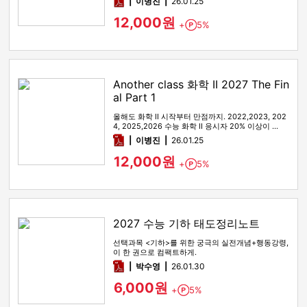
pdf
이병진
26.01.25
12,000원
+
5%
Point
Another class 화학 II 2027 The Fin
al Part 1
올해도 화학 II 시작부터 만점까지. 2022,2023, 202
4, 2025,2026 수능 화학 II 응시자 20% 이상이 …
pdf
이병진
26.01.25
12,000원
+
5%
Point
2027 수능 기하 태도정리노트
선택과목 <기하>를 위한 궁극의 실전개념+행동강령,
이 한 권으로 컴팩트하게.
pdf
박수영
26.01.30
6,000원
+
5%
Point