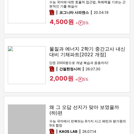
수능 국어에 대한 효율적 접근법, 독해력을 기르는 근
본적인 기출 해설서
pdf
코그니타 사피엔스
20.04.19
4,500원
+
5%
Point
물질과 에너지 2학기 중간고사 내신
대비 기체파트[2022 개정]
단돈 2000원으로 개념 복습과 응용까지!
pdf
간절한정시러
26.07.30
2,000원
+
5%
Point
왜 그 오답 선지가 맞아 보였을까
(하)편
수능 국어에서 반복되는 8가지 사고 패턴과 평가원의
5대 함정
pdf
KAOS LAB
26.07.14