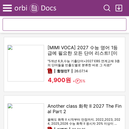
Search
My
Menu
[MIMI VOCA] 2027 수능 영어 1등
급에 필요한 모든 단어 리스트! [미
미보카]
"5개년 6,9,수능 기출단어+2027 EBS 연계교재 3종
의 단어들을 빈출도별로 분류한 바로 그 자료!"
pdf
함정민T
26.07.14
4,900원
+
5%
Point
Another class 화학 II 2027 The Fin
al Part 2
올해도 화학 II 시작부터 만점까지. 2022,2023, 202
4, 2025,2026 수능 화학 II 응시자 20% 이상이 …