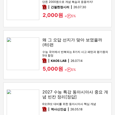
단돈 2000원으로 개념 복습과 응용까지!
pdf
간절한정시러
26.07.30
2,000원
+
5%
Point
왜 그 오답 선지가 맞아 보였을까
(하)편
수능 국어에서 반복되는 8가지 사고 패턴과 평가원의
5대 함정
pdf
KAOS LAB
26.07.14
5,000원
+
5%
Point
2027 수능 특강 동아시아사 중요 개
념 빈칸 정리[정답]
6모/9모 대비를 위한 동아시아사 핵심 개념
pdf
역사신인섭
26.05.18