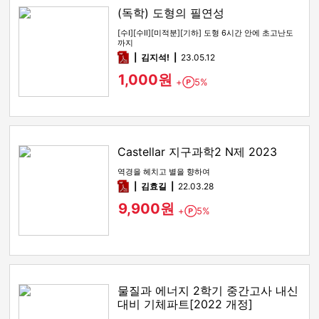
(독학) 도형의 필연성
[수Ⅰ][수Ⅱ][미적분][기하] 도형 6시간 안에 초고난도
까지
pdf
김지석!
23.05.12
1,000원
+
5%
Point
Castellar 지구과학2 N제 2023
역경을 헤치고 별을 향하여
pdf
김효길
22.03.28
9,900원
+
5%
Point
물질과 에너지 2학기 중간고사 내신
대비 기체파트[2022 개정]