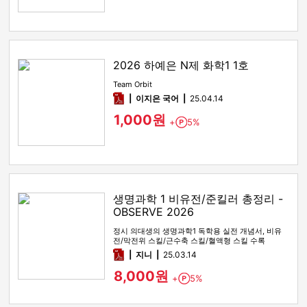
2026 하예은 N제 화학1 1호
Team Orbit
pdf
이지은 국어
25.04.14
1,000원
+
5%
Point
생명과학 1 비유전/준킬러 총정리 -
OBSERVE 2026
정시 의대생의 생명과학1 독학용 실전 개념서, 비유
전/막전위 스킬/근수축 스킬/혈액형 스킬 수록
pdf
지니
25.03.14
8,000원
+
5%
Point