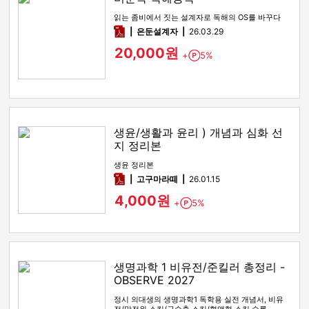
읽는 좀비에서 짓는 설계자로 독해의 OS를 바꾸다
pdf
은둔설계자
26.03.29
20,000원
+
5%
Point
생윤/생활과 윤리 ) 개념과 심화 선
지 정리본
생윤 정리본
pdf
고구마라떼
26.01.15
4,000원
+
5%
Point
생명과학 1 비유전/준킬러 총정리 -
OBSERVE 2027
정시 의대생의 생명과학1 독학용 실전 개념서, 비유