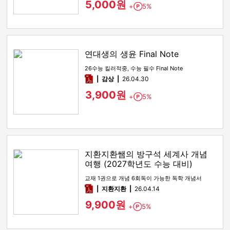
5,000원
+
5%
Point
연대생의 생윤 Final Note
26수능 킬러적중, 수능 필수 Final Note
pdf
감상​
26.04.30
3,900원
+
5%
Point
지환지환쌤의 방구석 세계사 개념
여행 (2027학년도 수능 대비)
교재 1권으로 개념 6회독이 가능한 독학 개념서
pdf
지환지환
26.04.14
9,900원
+
5%
Point