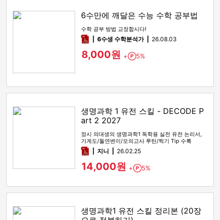
6수만에 깨달은 수능 수학 공부법
수학 공부 방법 교정합시다!
pdf
6수생 수학분석가
26.08.03
8,000원
+
5%
Point
생명과학 1 유전 스킬 - DECODE P
art 2 2027
정시 의대생의 생명과학1 독학용 실전 유전 논리서,
가계도/돌연변이/모의고사 루틴/찍기 Tip 수록
pdf
지니
26.02.25
14,000원
+
5%
Point
생명과학1 유전 스킬 정리본 (20장