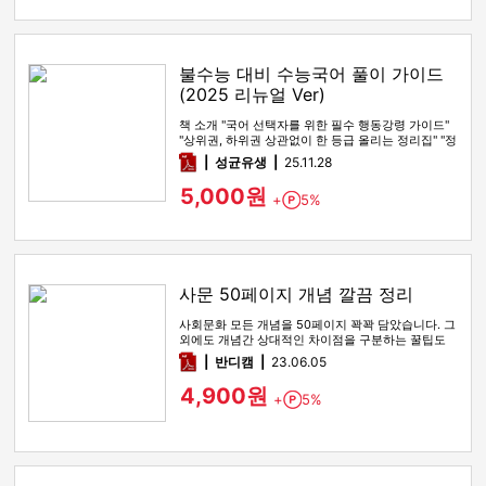
불수능 대비 수능국어 풀이 가이드
(2025 리뉴얼 Ver)
책 소개 "국어 선택자를 위한 필수 행동강령 가이드"
"상위권, 하위권 상관없이 한 등급 올리는 정리집" "정
시파이터 적극 …
pdf
성균유생
25.11.28
5,000원
+
5%
Point
사문 50페이지 개념 깔끔 정리
사회문화 모든 개념을 50페이지 꽉꽉 담았습니다. 그
외에도 개념간 상대적인 차이점을 구분하는 꿀팁도
함께 있습니다
pdf
반디캠
23.06.05
4,900원
+
5%
Point