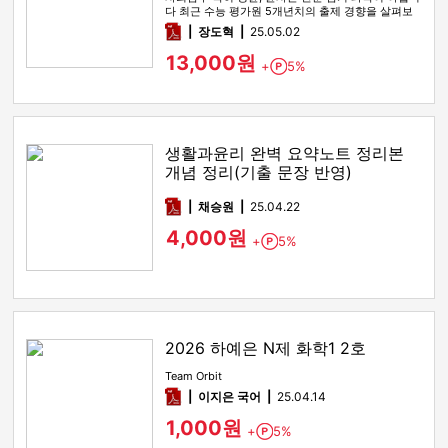
다 최근 수능 평가원 5개년치의 출제 경향을 살펴보
면 2022 9모, 2…
pdf
장도혁
25.05.02
13,000원
+
5%
Point
생활과윤리 완벽 요약노트 정리본
개념 정리(기출 문장 반영)
pdf
채승원
25.04.22
4,000원
+
5%
Point
2026 하예은 N제 화학1 2호
Team Orbit
pdf
이지은 국어
25.04.14
1,000원
+
5%
Point