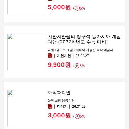
5,000원
+
5%
Point
지환지환쌤의 방구석 동아시아 개념
여행 (2027학년도 수능 대비)
교재 1권으로 개념 6회독이 가능한 독학 개념서
pdf
지환지환
26.01.27
9,900원
+
5%
Point
화작파괴법
화작 실전 행동강령
pdf
다이긴
26.01.25
3,000원
+
5%
Point