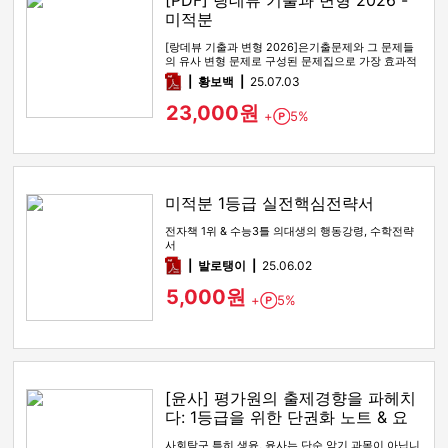
[PDF] 랑데뷰 기출과 변형 2026 -
미적분
[랑데뷰 기출과 변형 2026]은기출문제와 그 문제들
의 유사 변형 문제로 구성된 문제집으로 가장 효과적
인 기출문제 공부 방법…
pdf
황보백
25.07.03
23,000원
+
5%
Point
미적분 1등급 실전핵심전략서
전자책 1위 & 수능3틀 의대생의 행동강령, 수학전략
서
pdf
발로탱이
25.06.02
5,000원
+
5%
Point
[윤사] 평가원의 출제경향을 파헤치
다: 1등급을 위한 단권화 노트 & 요
약본
사회탐구 특히 생윤, 윤사는 단순 암기 과목이 아닙니