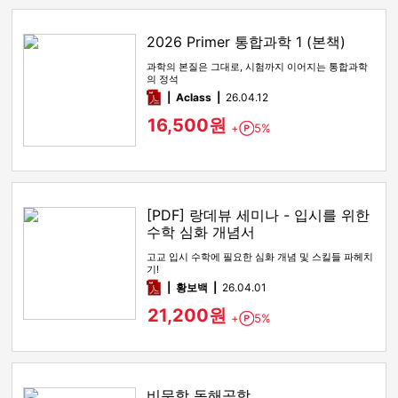
2026 Primer 통합과학 1 (본책)
과학의 본질은 그대로, 시험까지 이어지는 통합과학
의 정석
pdf
Aclass
26.04.12
16,500원
+
5%
Point
[PDF] 랑데뷰 세미나 - 입시를 위한
수학 심화 개념서
고교 입시 수학에 필요한 심화 개념 및 스킬들 파헤치
기!
pdf
황보백
26.04.01
21,200원
+
5%
Point
비문학 독해공학