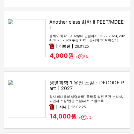
Another class 화학 II PEET/MDEE
T
올해도 화학 II 시작부터 만점까지. 2022,2023, 202
4, 2025,2026 수능 화학 II 응시자 20% 이상이 …
pdf
이병진
26.01.25
4,000원
+
5%
Point
생명과학 1 유전 스킬 - DECODE P
art 1 2027
정시 의대생의 생명과학1 독학용 실전 유전 논리서,
다인자 스킬/연관 스킬/세포 스킬수록
pdf
지니
26.02.25
14,000원
+
5%
Point