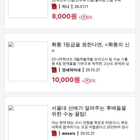
전/막전위 스킬/근수축 스킬/혈액형 스킬 수록
pdf
지니
26.01.11
8,000원
+
5%
Point
확통 1등급을 원한다면, <확통의 신
>
22~25학년도 3월/6월/9월 모의고사 및 수능 기출
중 4점 문제들을 기반으로 제작한 고난도 문제와 상
세한 해설
pdf
연세악어새
25.10.21
10,000원
+
5%
Point
서울대 선배가 알려주는 후배들을
위한 수능 꿀팁!
저는 현역 때는 수시 전형을 목표로 하였으나, 목표
대학에 합격하기는 조금 어렵겠다고 판단하여 정시
전형을 노리며 재수를 시…
pdf
wezers
25.10.21