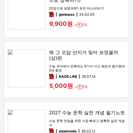
으로 정복하기)
20장으로 생명과학1 유전 마스터하기!
pdf
geniusss
24.02.05
9,900원
+
5%
Point
왜 그 오답 선지가 맞아 보였을까
(상)편
수능 국어에서 반복되는 8가지 사고 패턴과 평가원의
5대 함정
pdf
KAOS LAB
26.07.14
5,000원
+
5%
Point
2027 수능 문학 실전 개념 필기노트
수능 문학 만점을 위한 가장 빠르고 명확한 실전 개념
서
pdf
slowmode
26.02.12