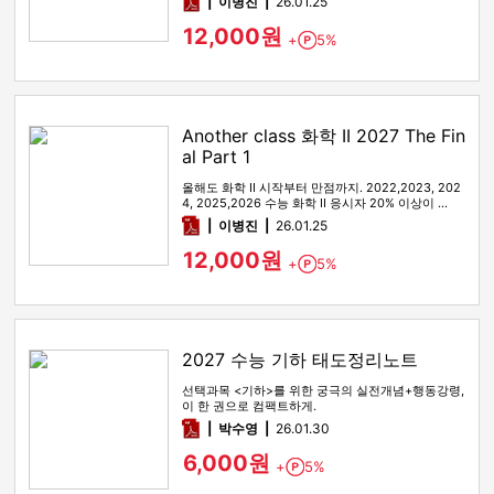
pdf
이병진
26.01.25
12,000원
+
5%
Point
Another class 화학 II 2027 The Fin
al Part 1
올해도 화학 II 시작부터 만점까지. 2022,2023, 202
4, 2025,2026 수능 화학 II 응시자 20% 이상이 …
pdf
이병진
26.01.25
12,000원
+
5%
Point
2027 수능 기하 태도정리노트
선택과목 <기하>를 위한 궁극의 실전개념+행동강령,
이 한 권으로 컴팩트하게.
pdf
박수영
26.01.30
6,000원
+
5%
Point