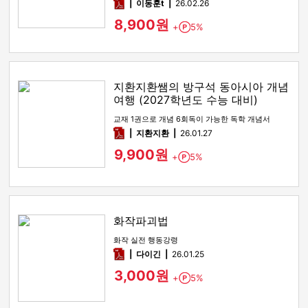
pdf
이동훈t
26.02.26
8,900원
+
5%
Point
지환지환쌤의 방구석 동아시아 개념
여행 (2027학년도 수능 대비)
교재 1권으로 개념 6회독이 가능한 독학 개념서
pdf
지환지환
26.01.27
9,900원
+
5%
Point
화작파괴법
화작 실전 행동강령
pdf
다이긴
26.01.25
3,000원
+
5%
Point