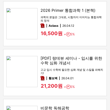
2026 Primer 통합과학 1 (본책)
과학의 본질은 그대로, 시험까지 이어지는 통합과학
의 정석
pdf
Aclass
26.04.12
16,500원
+
5%
Point
[PDF] 랑데뷰 세미나 - 입시를 위한
수학 심화 개념서
고교 입시 수학에 필요한 심화 개념 및 스킬들 파헤치
기!
pdf
황보백
26.04.01
21,200원
+
5%
Point
비문학 독해공학