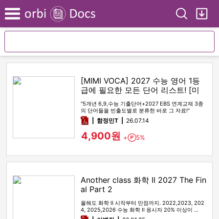
Search
My
Menu
[MIMI VOCA] 2027 수능 영어 1등
급에 필요한 모든 단어 리스트! [미
미보카]
"5개년 6,9,수능 기출단어+2027 EBS 연계교재 3종
의 단어들을 빈출도별로 분류한 바로 그 자료!"
pdf
함정민T
26.07.14
4,900원
+
5%
Point
Another class 화학 II 2027 The Fin
al Part 2
올해도 화학 II 시작부터 만점까지. 2022,2023, 202
4, 2025,2026 수능 화학 II 응시자 20% 이상이 …