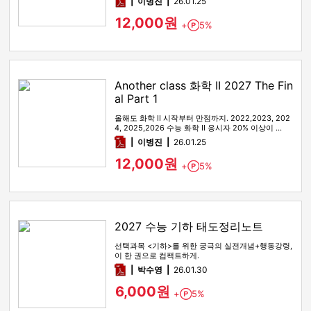
pdf
이병진
26.01.25
12,000원
+
5%
Point
Another class 화학 II 2027 The Fin
al Part 1
올해도 화학 II 시작부터 만점까지. 2022,2023, 202
4, 2025,2026 수능 화학 II 응시자 20% 이상이 …
pdf
이병진
26.01.25
12,000원
+
5%
Point
2027 수능 기하 태도정리노트
선택과목 <기하>를 위한 궁극의 실전개념+행동강령,
이 한 권으로 컴팩트하게.
pdf
박수영
26.01.30
6,000원
+
5%
Point