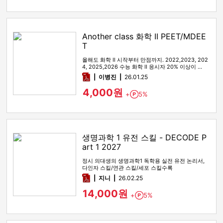
Another class 화학 II PEET/MDEE
T
올해도 화학 II 시작부터 만점까지. 2022,2023, 202
4, 2025,2026 수능 화학 II 응시자 20% 이상이 …
pdf
이병진
26.01.25
4,000원
+
5%
Point
생명과학 1 유전 스킬 - DECODE P
art 1 2027
정시 의대생의 생명과학1 독학용 실전 유전 논리서,
다인자 스킬/연관 스킬/세포 스킬수록
pdf
지니
26.02.25
14,000원
+
5%
Point