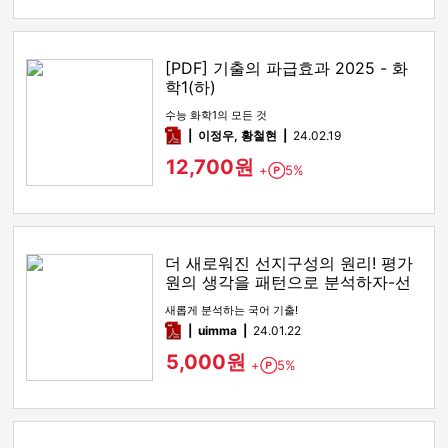
[PDF] 기출의 파급효과 2025 - 화
학1(하)
수능 화학1의 모든 것
pdf
이정우, 황철현
24.02.19
12,700원
+
5%
Point
더 새로워진 선지구성의 원리! 평가
원의 생각을 패턴으로 분석하자-선
지구성의 원리
새롭게 분석하는 국어 기출!
pdf
uimma
24.01.22
5,000원
+
5%
Point