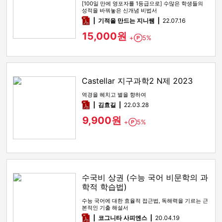
[100일 만에 영포자를 1등급으로] 수많은 학생들의
성적을 바꿔놓은 신개념 비법서
pdf
기적을 만드는 지니쌤
22.07.16
15,000원
+
5%
Point
Castellar 지구과학2 N제 2023
역경을 헤치고 별을 향하여
pdf
김효길
22.03.28
9,900원
+
5%
Point
수국비 상권 (수능 국어 비문학의 과
학적 학습법)
수능 국어에 대한 효율적 접근법, 독해력을 기르는 근
본적인 기출 해설서
pdf
코그니타 사피엔스
20.04.19