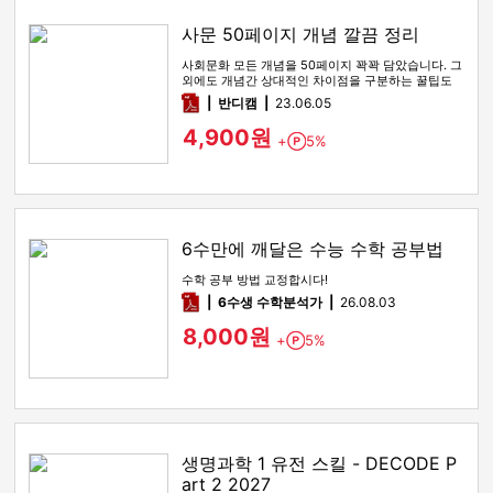
사문 50페이지 개념 깔끔 정리
사회문화 모든 개념을 50페이지 꽉꽉 담았습니다. 그
외에도 개념간 상대적인 차이점을 구분하는 꿀팁도
함께 있습니다
pdf
반디캠
23.06.05
4,900원
+
5%
Point
6수만에 깨달은 수능 수학 공부법
수학 공부 방법 교정합시다!
pdf
6수생 수학분석가
26.08.03
8,000원
+
5%
Point
생명과학 1 유전 스킬 - DECODE P
art 2 2027