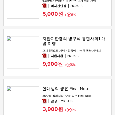
6모/9모 대비를 위한 동아시아사 핵심 개념
pdf
역사신인섭
26.05.18
5,000원
+
5%
Point
지환지환쌤의 방구석 통합사회1 개
념 여행
교재 1권으로 개념 4회독이 가능한 독학 개념서
pdf
지환지환
26.05.12
9,900원
+
5%
Point
연대생의 생윤 Final Note
26수능 킬러적중, 수능 필수 Final Note
pdf
감상​
26.04.30
3,900원
+
5%
Point