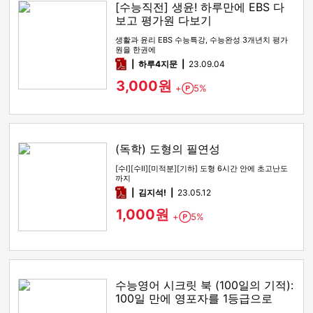
[수능직전] 생윤! 하루만에 EBS 다
보고 평가원 다보기
생활과 윤리 EBS 수능특강, 수능완성 3개년치 평가
원을 한권에
pdf
하루4지문
23.09.04
3,000원
+
5%
Point
(독학) 도형의 필연성
[수Ⅰ][수Ⅱ][미적분][기하] 도형 6시간 안에 초고난도
까지
pdf
김지석!
23.05.12
1,000원
+
5%
Point
수능영어 시크릿 북 (100일의 기적):
100일 만에 영포자를 1등급으로