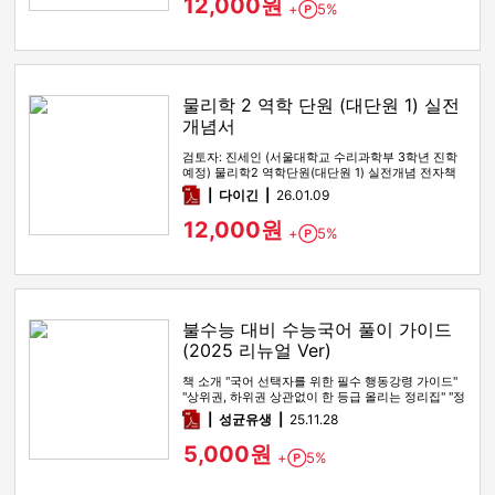
12,000원
+
5%
Point
물리학 2 역학 단원 (대단원 1) 실전
개념서
검토자: 진세인 (서울대학교 수리과학부 3학년 진학
예정) 물리학2 역학단원(대단원 1) 실전개념 전자책
입니다. 0. 언제 …
pdf
다이긴
26.01.09
12,000원
+
5%
Point
불수능 대비 수능국어 풀이 가이드
(2025 리뉴얼 Ver)
책 소개 "국어 선택자를 위한 필수 행동강령 가이드"
"상위권, 하위권 상관없이 한 등급 올리는 정리집" "정
시파이터 적극 …
pdf
성균유생
25.11.28
5,000원
+
5%
Point