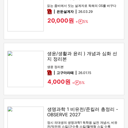
읽는 좀비에서 짓는 설계자로 독해의 OS를 바꾸다
pdf
은둔설계자
26.03.29
20,000원
+
5%
Point
생윤/생활과 윤리 ) 개념과 심화 선
지 정리본
생윤 정리본
pdf
고구마라떼
26.01.15
4,000원
+
5%
Point
생명과학 1 비유전/준킬러 총정리 -
OBSERVE 2027
정시 의대생의 생명과학1 독학용 실전 개념서, 비유
전/막전위 스킬/근수축 스킬/혈액형 스킬 수록