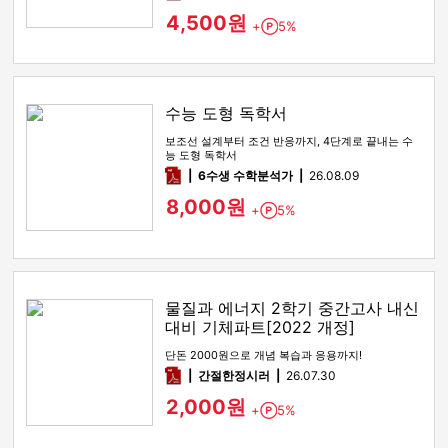
4,500원
+
5%
Point
수능 도형 독학서
보조선 설계부터 조건 반응까지, 4단계로 끝내는 수
능 도형 독학서
pdf
6수생 수학분석가
26.08.09
8,000원
+
5%
Point
물질과 에너지 2학기 중간고사 내신
대비 기체파트[2022 개정]
단돈 2000원으로 개념 복습과 응용까지!
pdf
간절한정시러
26.07.30
2,000원
+
5%
Point