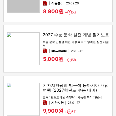
pdf
이동훈t
26.02.26
8,900원
+
5%
Point
2027 수능 문학 실전 개념 필기노트
수능 문학 만점을 위한 가장 빠르고 명확한 실전 개념
서
pdf
slowmode
26.02.12
5,000원
+
5%
Point
지환지환쌤의 방구석 동아시아 개념
여행 (2027학년도 수능 대비)
교재 1권으로 개념 6회독이 가능한 독학 개념서
pdf
지환지환
26.01.27
9,900원
+
5%
Point