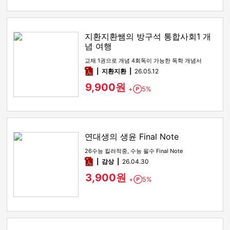
지환지환쌤의 방구석 통합사회1 개
념 여행
교재 1권으로 개념 4회독이 가능한 독학 개념서
pdf
지환지환
26.05.12
9,900원
+
5%
Point
연대생의 생윤 Final Note
26수능 킬러적중, 수능 필수 Final Note
pdf
감상​
26.04.30
3,900원
+
5%
Point