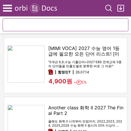
Search
My
Menu
[MIMI VOCA] 2027 수능 영어 1등
급에 필요한 모든 단어 리스트! [미
미보카]
"5개년 6,9,수능 기출단어+2027 EBS 연계교재 3종
의 단어들을 빈출도별로 분류한 바로 그 자료!"
pdf
함정민T
26.07.14
4,900원
+
5%
Point
Another class 화학 II 2027 The Fin
al Part 2
올해도 화학 II 시작부터 만점까지. 2022,2023, 202
4, 2025,2026 수능 화학 II 응시자 20% 이상이 …