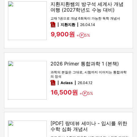
지환지환쌤의 방구석 세계사 개념
여행 (2027학년도 수능 대비)
교재 1권으로 개념 6회독이 가능한 독학 개념서
pdf
지환지환
26.04.14
9,900원
+
5%
Point
2026 Primer 통합과학 1 (본책)
과학의 본질은 그대로, 시험까지 이어지는 통합과학
의 정석
pdf
Aclass
26.04.12
16,500원
+
5%
Point
[PDF] 랑데뷰 세미나 - 입시를 위한
수학 심화 개념서