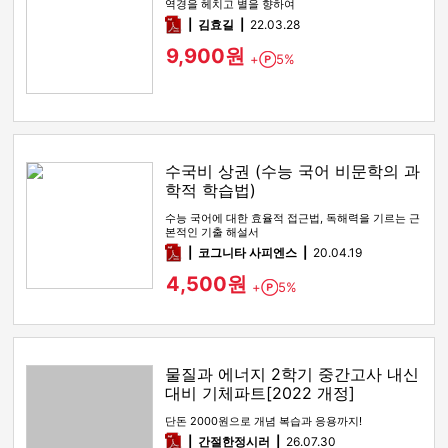
역경을 헤치고 별을 향하여
pdf
김효길
22.03.28
9,900원
+
5%
Point
수국비 상권 (수능 국어 비문학의 과
학적 학습법)
수능 국어에 대한 효율적 접근법, 독해력을 기르는 근
본적인 기출 해설서
pdf
코그니타 사피엔스
20.04.19
4,500원
+
5%
Point
물질과 에너지 2학기 중간고사 내신
대비 기체파트[2022 개정]
단돈 2000원으로 개념 복습과 응용까지!
pdf
간절한정시러
26.07.30