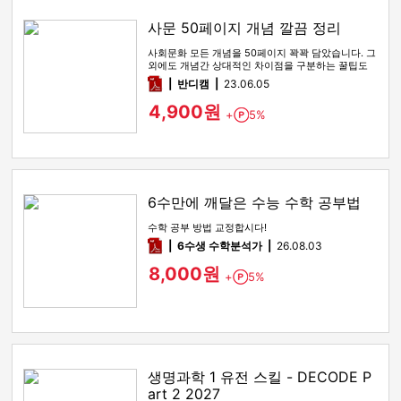
사문 50페이지 개념 깔끔 정리
사회문화 모든 개념을 50페이지 꽉꽉 담았습니다. 그
외에도 개념간 상대적인 차이점을 구분하는 꿀팁도
함께 있습니다
pdf
반디캠
23.06.05
4,900원
+
5%
Point
6수만에 깨달은 수능 수학 공부법
수학 공부 방법 교정합시다!
pdf
6수생 수학분석가
26.08.03
8,000원
+
5%
Point
생명과학 1 유전 스킬 - DECODE P
art 2 2027