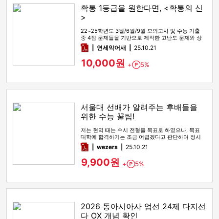
확통 1등급을 원한다면, <확통의 신
>
22~25학년도 3월/6월/9월 모의고사 및 수능 기출
중 4점 문제들을 기반으로 제작한 고난도 문제와 상
세한 해설
pdf
연세악어새
25.10.21
10,000원
+
5%
Point
서울대 선배가 알려주는 후배들을
위한 수능 꿀팁!
저는 현역 때는 수시 전형을 목표로 하였으나, 목표
대학에 합격하기는 조금 어렵겠다고 판단하여 정시
전형을 노리며 재수를 시…
pdf
wezers
25.10.21
9,900원
+
5%
Point
2026 동아시아사 엄선 24제 다지선
다 OX 개념 확인