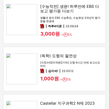
[수능직전] 생윤! 하루만에 EBS 다
보고 평가원 다보기
생활과 윤리 EBS 수능특강, 수능완성 3개년치 평가
원을 한권에
pdf
하루4지문
23.09.04
3,000원
+
5%
Point
(독학) 도형의 필연성
[수Ⅰ][수Ⅱ][미적분][기하] 도형 6시간 안에 초고난도
까지
pdf
김지석!
23.05.12
1,000원
+
5%
Point
Castellar 지구과학2 N제 2023