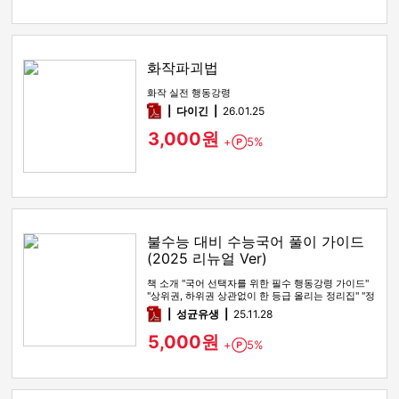
화작파괴법
화작 실전 행동강령
pdf
다이긴
26.01.25
3,000원
+
5%
Point
불수능 대비 수능국어 풀이 가이드
(2025 리뉴얼 Ver)
책 소개 "국어 선택자를 위한 필수 행동강령 가이드"
"상위권, 하위권 상관없이 한 등급 올리는 정리집" "정
시파이터 적극 …
pdf
성균유생
25.11.28
5,000원
+
5%
Point