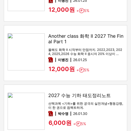
pdf
이병진
26.01.25
12,000원
+
5%
Point
Another class 화학 II 2027 The Fin
al Part 1
올해도 화학 II 시작부터 만점까지. 2022,2023, 202
4, 2025,2026 수능 화학 II 응시자 20% 이상이 …
pdf
이병진
26.01.25
12,000원
+
5%
Point
2027 수능 기하 태도정리노트
선택과목 <기하>를 위한 궁극의 실전개념+행동강령,
이 한 권으로 컴팩트하게.
pdf
박수영
26.01.30
6,000원
+
5%
Point