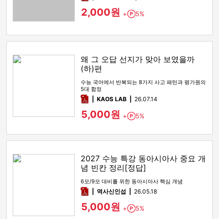
2,000원
+
5%
Point
왜 그 오답 선지가 맞아 보였을까
(하)편
수능 국어에서 반복되는 8가지 사고 패턴과 평가원의
5대 함정
pdf
KAOS LAB
26.07.14
5,000원
+
5%
Point
2027 수능 특강 동아시아사 중요 개
념 빈칸 정리[정답]
6모/9모 대비를 위한 동아시아사 핵심 개념
pdf
역사신인섭
26.05.18
5,000원
+
5%
Point