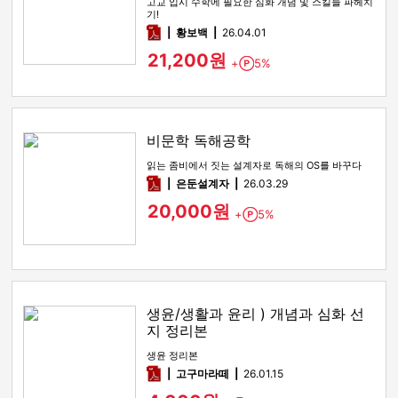
고교 입시 수학에 필요한 심화 개념 및 스킬들 파헤치
기!
pdf
황보백
26.04.01
21,200원
+
5%
Point
비문학 독해공학
읽는 좀비에서 짓는 설계자로 독해의 OS를 바꾸다
pdf
은둔설계자
26.03.29
20,000원
+
5%
Point
생윤/생활과 윤리 ) 개념과 심화 선
지 정리본
생윤 정리본
pdf
고구마라떼
26.01.15