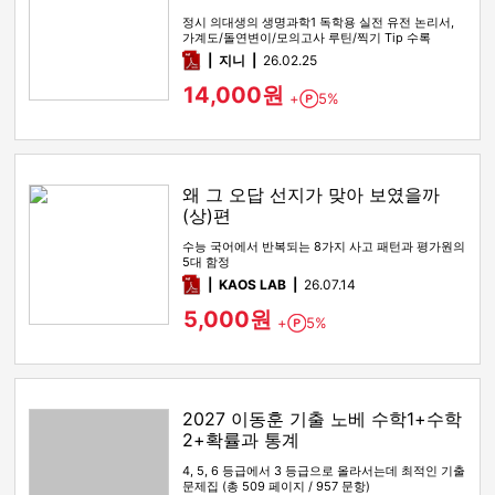
정시 의대생의 생명과학1 독학용 실전 유전 논리서,
가계도/돌연변이/모의고사 루틴/찍기 Tip 수록
pdf
지니
26.02.25
14,000원
+
5%
Point
왜 그 오답 선지가 맞아 보였을까
(상)편
수능 국어에서 반복되는 8가지 사고 패턴과 평가원의
5대 함정
pdf
KAOS LAB
26.07.14
5,000원
+
5%
Point
2027 이동훈 기출 노베 수학1+수학
2+확률과 통계
4, 5, 6 등급에서 3 등급으로 올라서는데 최적인 기출
문제집 (총 509 페이지 / 957 문항)