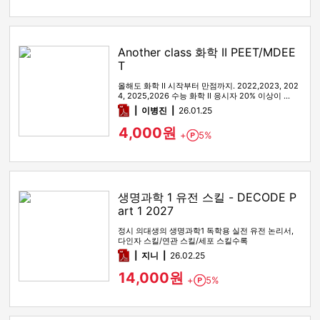
Another class 화학 II PEET/MDEE
T
올해도 화학 II 시작부터 만점까지. 2022,2023, 202
4, 2025,2026 수능 화학 II 응시자 20% 이상이 …
pdf
이병진
26.01.25
4,000원
+
5%
Point
생명과학 1 유전 스킬 - DECODE P
art 1 2027
정시 의대생의 생명과학1 독학용 실전 유전 논리서,
다인자 스킬/연관 스킬/세포 스킬수록
pdf
지니
26.02.25
14,000원
+
5%
Point