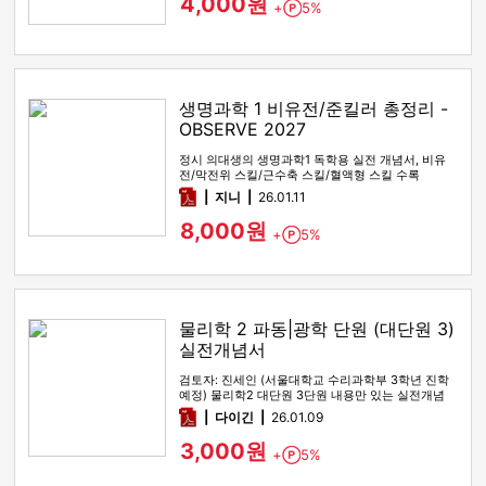
4,000원
+
5%
Point
생명과학 1 비유전/준킬러 총정리 -
OBSERVE 2027
정시 의대생의 생명과학1 독학용 실전 개념서, 비유
전/막전위 스킬/근수축 스킬/혈액형 스킬 수록
pdf
지니
26.01.11
8,000원
+
5%
Point
물리학 2 파동|광학 단원 (대단원 3)
실전개념서
검토자: 진세인 (서울대학교 수리과학부 3학년 진학
예정) 물리학2 대단원 3단원 내용만 있는 실전개념
전자책입니다. 기본개…
pdf
다이긴
26.01.09
3,000원
+
5%
Point