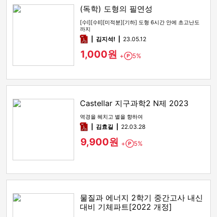
(독학) 도형의 필연성
[수Ⅰ][수Ⅱ][미적분][기하] 도형 6시간 안에 초고난도
까지
pdf
김지석!
23.05.12
1,000원
+
5%
Point
Castellar 지구과학2 N제 2023
역경을 헤치고 별을 향하여
pdf
김효길
22.03.28
9,900원
+
5%
Point
물질과 에너지 2학기 중간고사 내신
대비 기체파트[2022 개정]