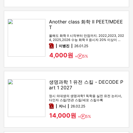
Another class 화학 II PEET/MDEE
T
올해도 화학 II 시작부터 만점까지. 2022,2023, 202
4, 2025,2026 수능 화학 II 응시자 20% 이상이 …
pdf
이병진
26.01.25
4,000원
+
5%
Point
생명과학 1 유전 스킬 - DECODE P
art 1 2027
정시 의대생의 생명과학1 독학용 실전 유전 논리서,
다인자 스킬/연관 스킬/세포 스킬수록
pdf
지니
26.02.25
14,000원
+
5%
Point