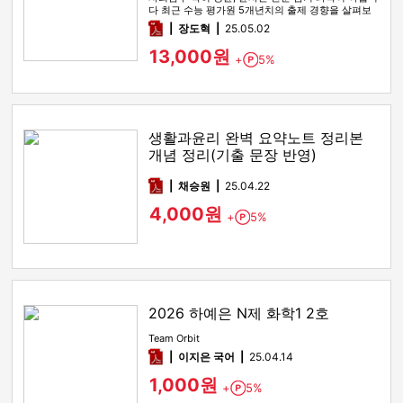
다 최근 수능 평가원 5개년치의 출제 경향을 살펴보
면 2022 9모, 2…
pdf
장도혁
25.05.02
13,000원
+
5%
Point
생활과윤리 완벽 요약노트 정리본
개념 정리(기출 문장 반영)
pdf
채승원
25.04.22
4,000원
+
5%
Point
2026 하예은 N제 화학1 2호
Team Orbit
pdf
이지은 국어
25.04.14
1,000원
+
5%
Point