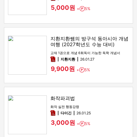
5,000원
+
5%
Point
지환지환쌤의 방구석 동아시아 개념
여행 (2027학년도 수능 대비)
교재 1권으로 개념 6회독이 가능한 독학 개념서
pdf
지환지환
26.01.27
9,900원
+
5%
Point
화작파괴법
화작 실전 행동강령
pdf
다이긴
26.01.25
3,000원
+
5%
Point