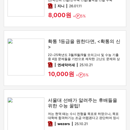
전/막전위 스킬/근수축 스킬/혈액형 스킬 수록
pdf
지니
26.01.11
8,000원
+
5%
Point
확통 1등급을 원한다면, <확통의 신
>
22~25학년도 3월/6월/9월 모의고사 및 수능 기출
중 4점 문제들을 기반으로 제작한 고난도 문제와 상
세한 해설
pdf
연세악어새
25.10.21
10,000원
+
5%
Point
서울대 선배가 알려주는 후배들을
위한 수능 꿀팁!
저는 현역 때는 수시 전형을 목표로 하였으나, 목표
대학에 합격하기는 조금 어렵겠다고 판단하여 정시
전형을 노리며 재수를 시…
pdf
wezers
25.10.21