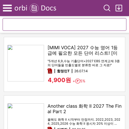
Search
My
Menu
[MIMI VOCA] 2027 수능 영어 1등
급에 필요한 모든 단어 리스트! [미
미보카]
"5개년 6,9,수능 기출단어+2027 EBS 연계교재 3종
의 단어들을 빈출도별로 분류한 바로 그 자료!"
pdf
함정민T
26.07.14
4,900원
+
5%
Point
Another class 화학 II 2027 The Fin
al Part 2
올해도 화학 II 시작부터 만점까지. 2022,2023, 202
4, 2025,2026 수능 화학 II 응시자 20% 이상이 …