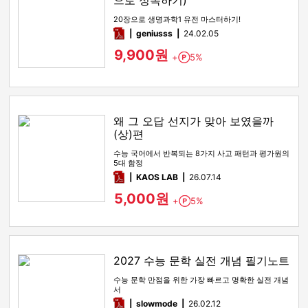
으로 정복하기)
20장으로 생명과학1 유전 마스터하기!
pdf
geniusss
24.02.05
9,900원
+
5%
Point
왜 그 오답 선지가 맞아 보였을까
(상)편
수능 국어에서 반복되는 8가지 사고 패턴과 평가원의
5대 함정
pdf
KAOS LAB
26.07.14
5,000원
+
5%
Point
2027 수능 문학 실전 개념 필기노트
수능 문학 만점을 위한 가장 빠르고 명확한 실전 개념
서
pdf
slowmode
26.02.12