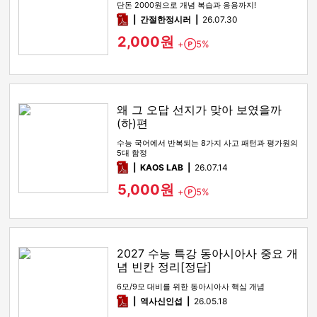
단돈 2000원으로 개념 복습과 응용까지!
pdf
간절한정시러
26.07.30
2,000원
+
5%
Point
왜 그 오답 선지가 맞아 보였을까
(하)편
수능 국어에서 반복되는 8가지 사고 패턴과 평가원의
5대 함정
pdf
KAOS LAB
26.07.14
5,000원
+
5%
Point
2027 수능 특강 동아시아사 중요 개
념 빈칸 정리[정답]
6모/9모 대비를 위한 동아시아사 핵심 개념
pdf
역사신인섭
26.05.18