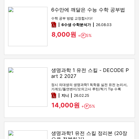
6수만에 깨달은 수능 수학 공부법
수학 공부 방법 교정합시다!
pdf
6수생 수학분석가
26.08.03
8,000원
+
5%
Point
생명과학 1 유전 스킬 - DECODE P
art 2 2027
정시 의대생의 생명과학1 독학용 실전 유전 논리서,
가계도/돌연변이/모의고사 루틴/찍기 Tip 수록
pdf
지니
26.02.25
14,000원
+
5%
Point
생명과학1 유전 스킬 정리본 (20장