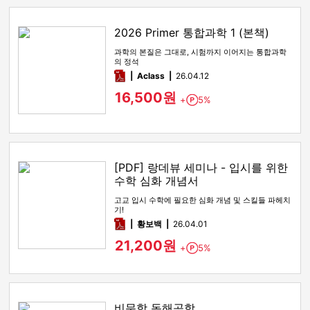
2026 Primer 통합과학 1 (본책)
과학의 본질은 그대로, 시험까지 이어지는 통합과학
의 정석
pdf
Aclass
26.04.12
16,500원
+
5%
Point
[PDF] 랑데뷰 세미나 - 입시를 위한
수학 심화 개념서
고교 입시 수학에 필요한 심화 개념 및 스킬들 파헤치
기!
pdf
황보백
26.04.01
21,200원
+
5%
Point
비문학 독해공학