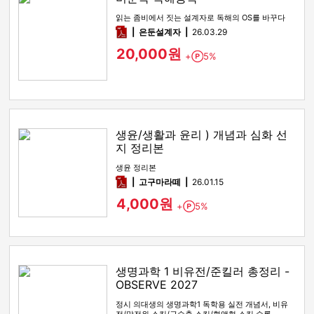
읽는 좀비에서 짓는 설계자로 독해의 OS를 바꾸다
pdf
은둔설계자
26.03.29
20,000원
+
5%
Point
생윤/생활과 윤리 ) 개념과 심화 선
지 정리본
생윤 정리본
pdf
고구마라떼
26.01.15
4,000원
+
5%
Point
생명과학 1 비유전/준킬러 총정리 -
OBSERVE 2027
정시 의대생의 생명과학1 독학용 실전 개념서, 비유