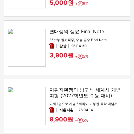
5,000원
+
5%
Point
연대생의 생윤 Final Note
26수능 킬러적중, 수능 필수 Final Note
pdf
감상​
26.04.30
3,900원
+
5%
Point
지환지환쌤의 방구석 세계사 개념
여행 (2027학년도 수능 대비)
교재 1권으로 개념 6회독이 가능한 독학 개념서
pdf
지환지환
26.04.14
9,900원
+
5%
Point