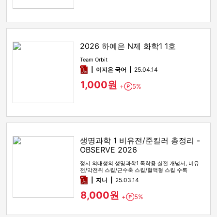
2026 하예은 N제 화학1 1호
Team Orbit
pdf
이지은 국어
25.04.14
1,000원
+
5%
Point
생명과학 1 비유전/준킬러 총정리 -
OBSERVE 2026
정시 의대생의 생명과학1 독학용 실전 개념서, 비유
전/막전위 스킬/근수축 스킬/혈액형 스킬 수록
pdf
지니
25.03.14
8,000원
+
5%
Point