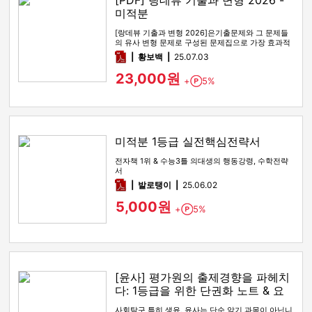
[PDF] 랑데뷰 기출과 변형 2026 -
미적분
[랑데뷰 기출과 변형 2026]은기출문제와 그 문제들
의 유사 변형 문제로 구성된 문제집으로 가장 효과적
인 기출문제 공부 방법…
pdf
황보백
25.07.03
23,000원
+
5%
Point
미적분 1등급 실전핵심전략서
전자책 1위 & 수능3틀 의대생의 행동강령, 수학전략
서
pdf
발로탱이
25.06.02
5,000원
+
5%
Point
[윤사] 평가원의 출제경향을 파헤치
다: 1등급을 위한 단권화 노트 & 요
약본
사회탐구 특히 생윤, 윤사는 단순 암기 과목이 아닙니