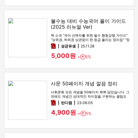
불수능 대비 수능국어 풀이 가이드
(2025 리뉴얼 Ver)
책 소개 "국어 선택자를 위한 필수 행동강령 가이드"
"상위권, 하위권 상관없이 한 등급 올리는 정리집" "정
시파이터 적극 …
pdf
성균유생
25.11.28
5,000원
+
5%
Point
사문 50페이지 개념 깔끔 정리
사회문화 모든 개념을 50페이지 꽉꽉 담았습니다. 그
외에도 개념간 상대적인 차이점을 구분하는 꿀팁도
함께 있습니다
pdf
반디캠
23.06.05
4,900원
+
5%
Point