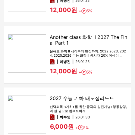
pdf
이병진
26.01.25
12,000원
+
5%
Point
Another class 화학 II 2027 The Fin
al Part 1
올해도 화학 II 시작부터 만점까지. 2022,2023, 202
4, 2025,2026 수능 화학 II 응시자 20% 이상이 …
pdf
이병진
26.01.25
12,000원
+
5%
Point
2027 수능 기하 태도정리노트
선택과목 <기하>를 위한 궁극의 실전개념+행동강령,
이 한 권으로 컴팩트하게.
pdf
박수영
26.01.30
6,000원
+
5%
Point