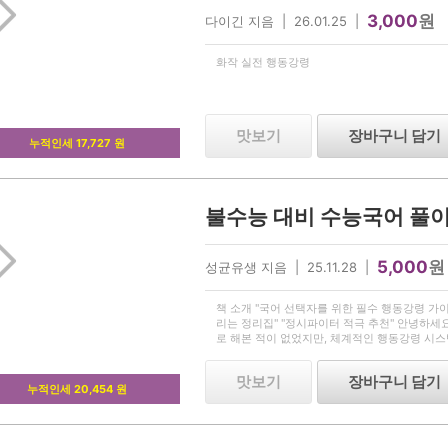
3,000
원
다이긴 지음 | 26.01.25 |
화작 실전 행동강령
맛보기
장바구니 담기
누적인세 17,727 원
5,000
원
성균유생 지음 | 25.11.28 |
책 소개 "국어 선택자를 위한 필수 행동강령 가이
리는 정리집" "정시파이터 적극 추천" 안녕하세
로 해본 적이 없었지만, 체계적인 행동강령 시스
98, 불수능이었던 22수능 국어 백분위 99를 
은
맛보기
장바구니 담기
누적인세 20,454 원