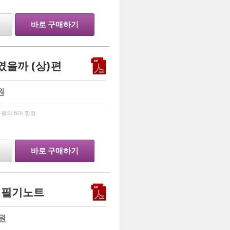
바로 구매하기
였을까 (상)편
원
…
원의 5대 함정
바로 구매하기
념 필기노트
원