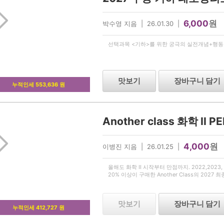
6,000
원
박수영 지음 | 26.01.30 |
선택과목 <기하>를 위한 궁극의 실전개념+행동강
맛보기
장바구니 담기
누적인세 553,636 원
Another class 화학 II P
4,000
원
이병진 지음 | 26.01.25 |
올해도 화학 II 시작부터 만점까지. 2022,2023, 2
20% 이상이 구매한 Another Class의 2027 최
맛보기
장바구니 담기
누적인세 412,727 원