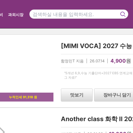
비
과외시장
4,900
원
함정민T 지음 | 26.07.14 |
"5개년 6,9,수능 기출단어+2027 EBS 연계
그 자료!"
맛보기
장바구니 담기
누적인세 91,318 원