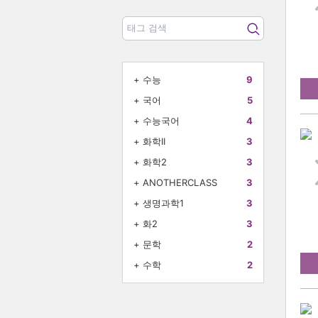
+
수능
9
+
국어
5
+
수능국어
4
+
화학II
3
+
화학2
3
+
ANOTHERCLASS
3
+
생명과학1
3
+
화2
3
+
문학
2
+
수학
2