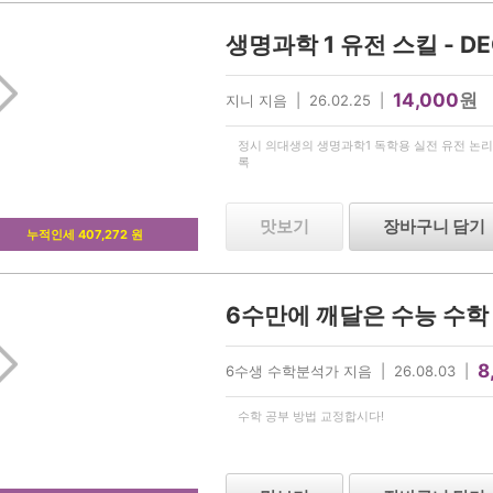
14,000
원
지니 지음 | 26.02.25 |
정시 의대생의 생명과학1 독학용 실전 유전 논리
록
맛보기
장바구니 담기
누적인세 407,272 원
6수만에 깨달은 수능 수학
8
6수생 수학분석가 지음 | 26.08.03 |
수학 공부 방법 교정합시다!