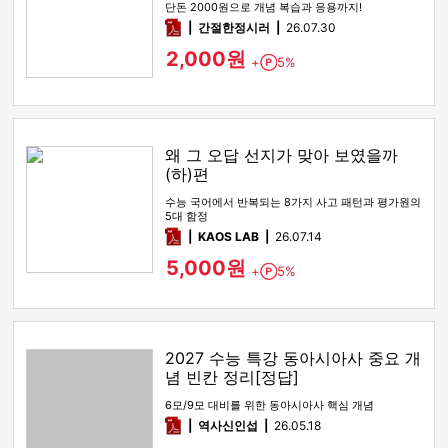
단돈 2000원으로 개념 복습과 응용까지!
pdf
간절한정시러
26.07.30
2,000원
+
5%
Point
왜 그 오답 선지가 맞아 보였을까
(하)편
수능 국어에서 반복되는 8가지 사고 패턴과 평가원의
5대 함정
pdf
KAOS LAB
26.07.14
5,000원
+
5%
Point
2027 수능 특강 동아시아사 중요 개
념 빈칸 정리[정답]
6모/9모 대비를 위한 동아시아사 핵심 개념
pdf
역사신인섭
26.05.18