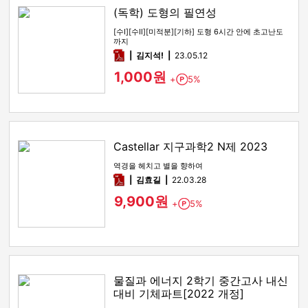
(독학) 도형의 필연성
[수Ⅰ][수Ⅱ][미적분][기하] 도형 6시간 안에 초고난도
까지
pdf
김지석!
23.05.12
1,000원
+
5%
Point
Castellar 지구과학2 N제 2023
역경을 헤치고 별을 향하여
pdf
김효길
22.03.28
9,900원
+
5%
Point
물질과 에너지 2학기 중간고사 내신
대비 기체파트[2022 개정]