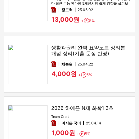
다 최근 수능 평가원 5개년치의 출제 경향을 살펴보
면 2022 9모, 2…
pdf
장도혁
25.05.02
13,000원
+
5%
Point
생활과윤리 완벽 요약노트 정리본
개념 정리(기출 문장 반영)
pdf
채승원
25.04.22
4,000원
+
5%
Point
2026 하예은 N제 화학1 2호
Team Orbit
pdf
이지은 국어
25.04.14
1,000원
+
5%
Point