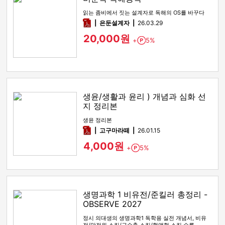
읽는 좀비에서 짓는 설계자로 독해의 OS를 바꾸다
pdf
은둔설계자
26.03.29
20,000원
+
5%
Point
생윤/생활과 윤리 ) 개념과 심화 선
지 정리본
생윤 정리본
pdf
고구마라떼
26.01.15
4,000원
+
5%
Point
생명과학 1 비유전/준킬러 총정리 -
OBSERVE 2027
정시 의대생의 생명과학1 독학용 실전 개념서, 비유