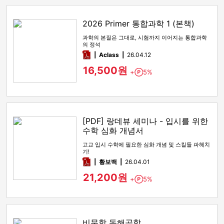
2026 Primer 통합과학 1 (본책)
과학의 본질은 그대로, 시험까지 이어지는 통합과학
의 정석
pdf
Aclass
26.04.12
16,500원
+
5%
Point
[PDF] 랑데뷰 세미나 - 입시를 위한
수학 심화 개념서
고교 입시 수학에 필요한 심화 개념 및 스킬들 파헤치
기!
pdf
황보백
26.04.01
21,200원
+
5%
Point
비문학 독해공학