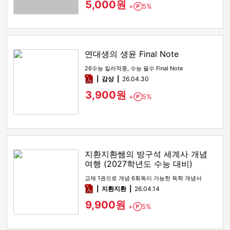
5,000원
+
5%
Point
연대생의 생윤 Final Note
26수능 킬러적중, 수능 필수 Final Note
pdf
감상​
26.04.30
3,900원
+
5%
Point
지환지환쌤의 방구석 세계사 개념
여행 (2027학년도 수능 대비)
교재 1권으로 개념 6회독이 가능한 독학 개념서
pdf
지환지환
26.04.14
9,900원
+
5%
Point