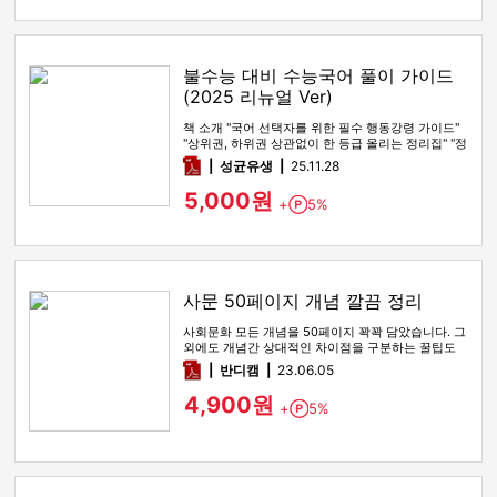
불수능 대비 수능국어 풀이 가이드
(2025 리뉴얼 Ver)
책 소개 "국어 선택자를 위한 필수 행동강령 가이드"
"상위권, 하위권 상관없이 한 등급 올리는 정리집" "정
시파이터 적극 …
pdf
성균유생
25.11.28
5,000원
+
5%
Point
사문 50페이지 개념 깔끔 정리
사회문화 모든 개념을 50페이지 꽉꽉 담았습니다. 그
외에도 개념간 상대적인 차이점을 구분하는 꿀팁도
함께 있습니다
pdf
반디캠
23.06.05
4,900원
+
5%
Point