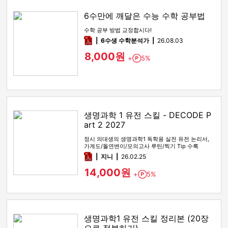
6수만에 깨달은 수능 수학 공부법
수학 공부 방법 교정합시다!
pdf
6수생 수학분석가
26.08.03
8,000원
+
5%
Point
생명과학 1 유전 스킬 - DECODE P
art 2 2027
정시 의대생의 생명과학1 독학용 실전 유전 논리서,
가계도/돌연변이/모의고사 루틴/찍기 Tip 수록
pdf
지니
26.02.25
14,000원
+
5%
Point
생명과학1 유전 스킬 정리본 (20장