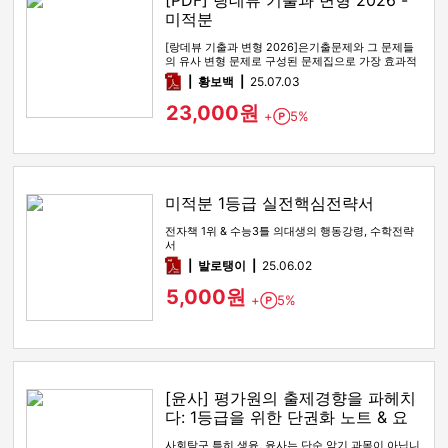
[PDF] 랑데뷰 기출과 변형 2026 -
미적분
[랑데뷰 기출과 변형 2026]은기출문제와 그 문제들
의 유사 변형 문제로 구성된 문제집으로 가장 효과적
인 기출문제 공부 방법…
pdf
황보백
25.07.03
23,000원
+
5%
Point
미적분 1등급 실전핵심전략서
전자책 1위 & 수능3틀 의대생의 행동강령, 수학전략
서
pdf
발로탱이
25.06.02
5,000원
+
5%
Point
[윤사] 평가원의 출제경향을 파헤치
다: 1등급을 위한 단권화 노트 & 요
약본
사회탐구 특히 생윤, 윤사는 단순 암기 과목이 아닙니