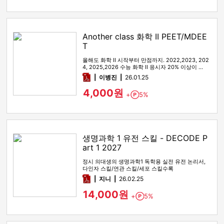
Another class 화학 II PEET/MDEE
T
올해도 화학 II 시작부터 만점까지. 2022,2023, 202
4, 2025,2026 수능 화학 II 응시자 20% 이상이 …
pdf
이병진
26.01.25
4,000원
+
5%
Point
생명과학 1 유전 스킬 - DECODE P
art 1 2027
정시 의대생의 생명과학1 독학용 실전 유전 논리서,
다인자 스킬/연관 스킬/세포 스킬수록
pdf
지니
26.02.25
14,000원
+
5%
Point