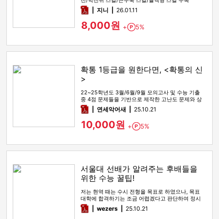
전/막전위 스킬/근수축 스킬/혈액형 스킬 수록
pdf
지니
26.01.11
8,000원
+
5%
Point
확통 1등급을 원한다면, <확통의 신
>
22~25학년도 3월/6월/9월 모의고사 및 수능 기출
중 4점 문제들을 기반으로 제작한 고난도 문제와 상
세한 해설
pdf
연세악어새
25.10.21
10,000원
+
5%
Point
서울대 선배가 알려주는 후배들을
위한 수능 꿀팁!
저는 현역 때는 수시 전형을 목표로 하였으나, 목표
대학에 합격하기는 조금 어렵겠다고 판단하여 정시
전형을 노리며 재수를 시…
pdf
wezers
25.10.21