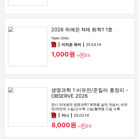
2026 하예은 N제 화학1 1호
Team Orbit
pdf
이지은 국어
25.04.14
1,000원
+
5%
Point
생명과학 1 비유전/준킬러 총정리 -
OBSERVE 2026
정시 의대생의 생명과학1 독학용 실전 개념서, 비유
전/막전위 스킬/근수축 스킬/혈액형 스킬 수록
pdf
지니
25.03.14
8,000원
+
5%
Point