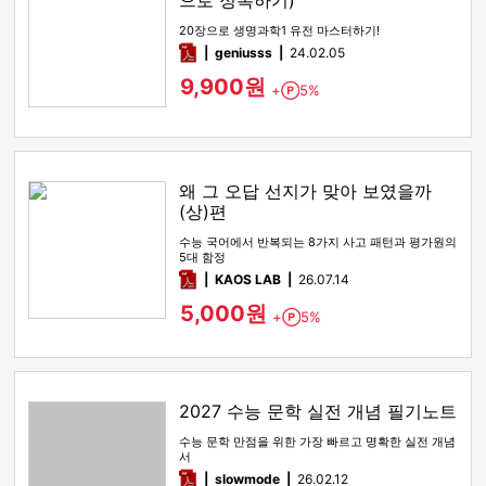
으로 정복하기)
20장으로 생명과학1 유전 마스터하기!
pdf
geniusss
24.02.05
9,900원
+
5%
Point
왜 그 오답 선지가 맞아 보였을까
(상)편
수능 국어에서 반복되는 8가지 사고 패턴과 평가원의
5대 함정
pdf
KAOS LAB
26.07.14
5,000원
+
5%
Point
2027 수능 문학 실전 개념 필기노트
수능 문학 만점을 위한 가장 빠르고 명확한 실전 개념
서
pdf
slowmode
26.02.12