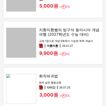
5,000원
+
5%
Point
지환지환쌤의 방구석 동아시아 개념
여행 (2027학년도 수능 대비)
교재 1권으로 개념 6회독이 가능한 독학 개념서
pdf
지환지환
26.01.27
9,900원
+
5%
Point
화작파괴법
화작 실전 행동강령
pdf
다이긴
26.01.25
3,000원
+
5%
Point