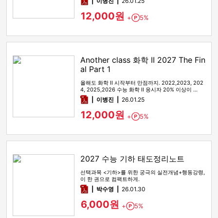
pdf
이병진
26.01.25
12,000원
+
5%
Point
Another class 화학 II 2027 The Fin
al Part 1
올해도 화학 II 시작부터 만점까지. 2022,2023, 202
4, 2025,2026 수능 화학 II 응시자 20% 이상이 …
pdf
이병진
26.01.25
12,000원
+
5%
Point
2027 수능 기하 태도정리노트
선택과목 <기하>를 위한 궁극의 실전개념+행동강령,
이 한 권으로 컴팩트하게.
pdf
박수영
26.01.30
6,000원
+
5%
Point