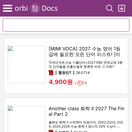
Search
My
Menu
[MIMI VOCA] 2027 수능 영어 1등
급에 필요한 모든 단어 리스트! [미
미보카]
"5개년 6,9,수능 기출단어+2027 EBS 연계교재 3종
의 단어들을 빈출도별로 분류한 바로 그 자료!"
pdf
함정민T
26.07.14
4,900원
+
5%
Point
Another class 화학 II 2027 The Fin
al Part 2
올해도 화학 II 시작부터 만점까지. 2022,2023, 202
4, 2025,2026 수능 화학 II 응시자 20% 이상이 …