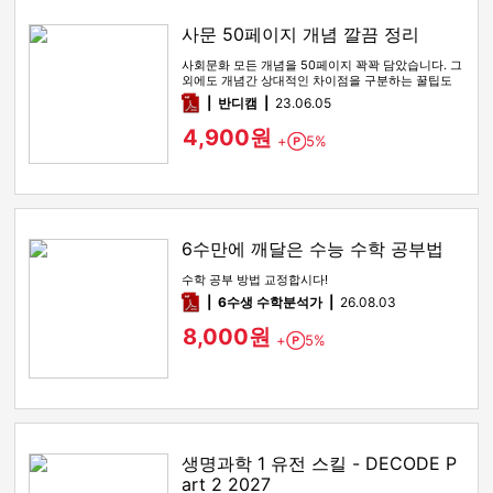
사문 50페이지 개념 깔끔 정리
사회문화 모든 개념을 50페이지 꽉꽉 담았습니다. 그
외에도 개념간 상대적인 차이점을 구분하는 꿀팁도
함께 있습니다
pdf
반디캠
23.06.05
4,900원
+
5%
Point
6수만에 깨달은 수능 수학 공부법
수학 공부 방법 교정합시다!
pdf
6수생 수학분석가
26.08.03
8,000원
+
5%
Point
생명과학 1 유전 스킬 - DECODE P
art 2 2027