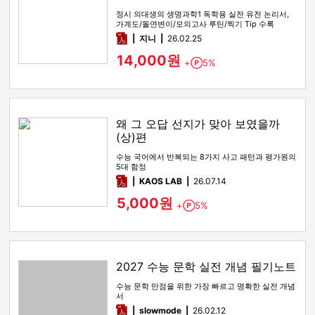
정시 의대생의 생명과학1 독학용 실전 유전 논리서,
가계도/돌연변이/모의고사 루틴/찍기 Tip 수록
pdf
지니
26.02.25
14,000원
+
5%
Point
왜 그 오답 선지가 맞아 보였을까
(상)편
수능 국어에서 반복되는 8가지 사고 패턴과 평가원의
5대 함정
pdf
KAOS LAB
26.07.14
5,000원
+
5%
Point
2027 수능 문학 실전 개념 필기노트
수능 문학 만점을 위한 가장 빠르고 명확한 실전 개념
서
pdf
slowmode
26.02.12