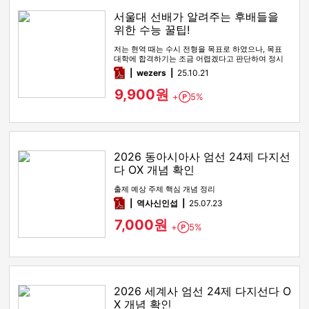
서울대 선배가 알려주는 후배들을
위한 수능 꿀팁!
저는 현역 때는 수시 전형을 목표로 하였으나, 목표
대학에 합격하기는 조금 어렵겠다고 판단하여 정시
전형을 노리며 재수를 시…
pdf
wezers
25.10.21
9,900원
+
5%
Point
2026 동아시아사 엄선 24제 다지선
다 OX 개념 확인
출제 예상 주제 핵심 개념 정리
pdf
역사신인섭
25.07.23
7,000원
+
5%
Point
2026 세계사 엄선 24제 다지선다 O
X 개념 확인