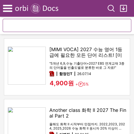
Search
My
Menu
[MIMI VOCA] 2027 수능 영어 1등
급에 필요한 모든 단어 리스트! [미
미보카]
"5개년 6,9,수능 기출단어+2027 EBS 연계교재 3종
의 단어들을 빈출도별로 분류한 바로 그 자료!"
pdf
함정민T
26.07.14
4,900원
+
5%
Point
Another class 화학 II 2027 The Fin
al Part 2
올해도 화학 II 시작부터 만점까지. 2022,2023, 202
4, 2025,2026 수능 화학 II 응시자 20% 이상이 …