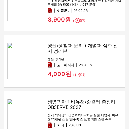
4, 5, 6 등급에서 3 등급으로 올라서는데 최적인 기출
문제집 (총 509 페이지 / 957 문항)
pdf
이동훈t
26.02.26
8,900원
+
5%
Point
생윤/생활과 윤리 ) 개념과 심화 선
지 정리본
생윤 정리본
pdf
고구마라떼
26.01.15
4,000원
+
5%
Point
생명과학 1 비유전/준킬러 총정리 -
OBSERVE 2027
정시 의대생의 생명과학1 독학용 실전 개념서, 비유
전/막전위 스킬/근수축 스킬/혈액형 스킬 수록
pdf
지니
26.01.11