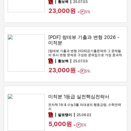
pdf
황보백
25.07.03
23,000원
+
5%
Point
[PDF] 랑데뷰 기출과 변형 2026 -
미적분
[랑데뷰 기출과 변형 2026]은기출문제와 그 문제들
의 유사 변형 문제로 구성된 문제집으로 가장 효과적
인 기출문제 공부 방법…
pdf
황보백
25.07.03
23,000원
+
5%
Point
미적분 1등급 실전핵심전략서
전자책 1위 & 수능3틀 의대생의 행동강령, 수학전략
서
pdf
발로탱이
25.06.02
5,000원
+
5%
Point