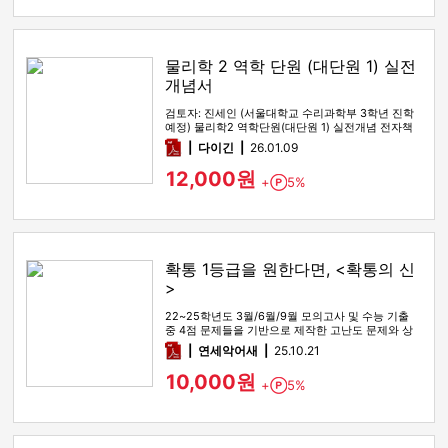
물리학 2 역학 단원 (대단원 1) 실전
개념서
검토자: 진세인 (서울대학교 수리과학부 3학년 진학
예정) 물리학2 역학단원(대단원 1) 실전개념 전자책
입니다. 0. 언제 …
pdf
다이긴
26.01.09
12,000원
+
5%
Point
확통 1등급을 원한다면, <확통의 신
>
22~25학년도 3월/6월/9월 모의고사 및 수능 기출
중 4점 문제들을 기반으로 제작한 고난도 문제와 상
세한 해설
pdf
연세악어새
25.10.21
10,000원
+
5%
Point