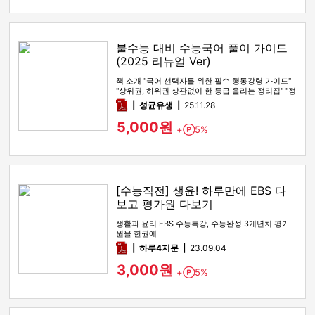
불수능 대비 수능국어 풀이 가이드
(2025 리뉴얼 Ver)
책 소개 "국어 선택자를 위한 필수 행동강령 가이드"
"상위권, 하위권 상관없이 한 등급 올리는 정리집" "정
시파이터 적극 …
pdf
성균유생
25.11.28
5,000원
+
5%
Point
[수능직전] 생윤! 하루만에 EBS 다
보고 평가원 다보기
생활과 윤리 EBS 수능특강, 수능완성 3개년치 평가
원을 한권에
pdf
하루4지문
23.09.04
3,000원
+
5%
Point