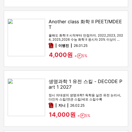
Another class 화학 II PEET/MDEE
T
올해도 화학 II 시작부터 만점까지. 2022,2023, 202
4, 2025,2026 수능 화학 II 응시자 20% 이상이 …
pdf
이병진
26.01.25
4,000원
+
5%
Point
생명과학 1 유전 스킬 - DECODE P
art 1 2027
정시 의대생의 생명과학1 독학용 실전 유전 논리서,
다인자 스킬/연관 스킬/세포 스킬수록
pdf
지니
26.02.25
14,000원
+
5%
Point