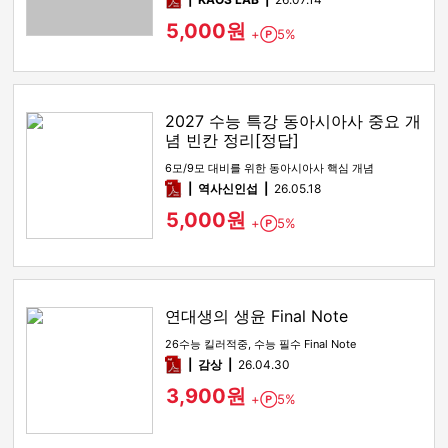
5,000원
+
5%
Point
2027 수능 특강 동아시아사 중요 개
념 빈칸 정리[정답]
6모/9모 대비를 위한 동아시아사 핵심 개념
pdf
역사신인섭
26.05.18
5,000원
+
5%
Point
연대생의 생윤 Final Note
26수능 킬러적중, 수능 필수 Final Note
pdf
감상​
26.04.30
3,900원
+
5%
Point