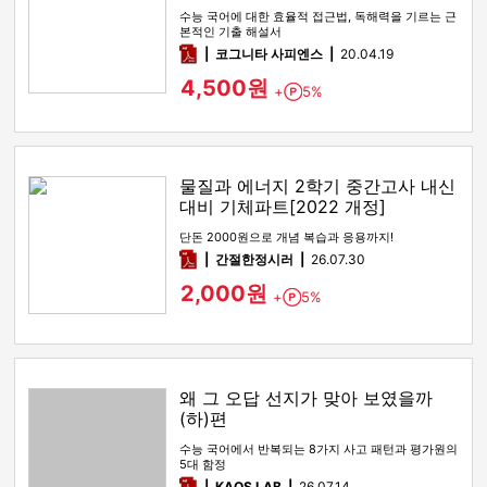
수능 국어에 대한 효율적 접근법, 독해력을 기르는 근
본적인 기출 해설서
pdf
코그니타 사피엔스
20.04.19
4,500원
+
5%
Point
물질과 에너지 2학기 중간고사 내신
대비 기체파트[2022 개정]
단돈 2000원으로 개념 복습과 응용까지!
pdf
간절한정시러
26.07.30
2,000원
+
5%
Point
왜 그 오답 선지가 맞아 보였을까
(하)편
수능 국어에서 반복되는 8가지 사고 패턴과 평가원의
5대 함정
pdf
KAOS LAB
26.07.14