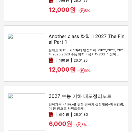
pdf
이병진
26.01.25
12,000원
+
5%
Point
Another class 화학 II 2027 The Fin
al Part 1
올해도 화학 II 시작부터 만점까지. 2022,2023, 202
4, 2025,2026 수능 화학 II 응시자 20% 이상이 …
pdf
이병진
26.01.25
12,000원
+
5%
Point
2027 수능 기하 태도정리노트
선택과목 <기하>를 위한 궁극의 실전개념+행동강령,
이 한 권으로 컴팩트하게.
pdf
박수영
26.01.30
6,000원
+
5%
Point