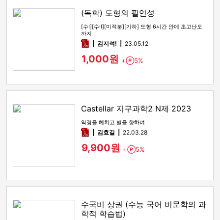
(독학) 도형의 필연성
[수Ⅰ][수Ⅱ][미적분][기하] 도형 6시간 안에 초고난도
까지
pdf
김지석!
23.05.12
1,000원
+
5%
Point
Castellar 지구과학2 N제 2023
역경을 헤치고 별을 향하여
pdf
김효길
22.03.28
9,900원
+
5%
Point
수국비 상권 (수능 국어 비문학의 과
학적 학습법)