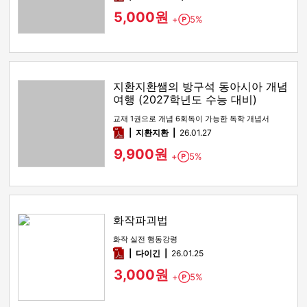
5,000원
+
5%
Point
지환지환쌤의 방구석 동아시아 개념
여행 (2027학년도 수능 대비)
교재 1권으로 개념 6회독이 가능한 독학 개념서
pdf
지환지환
26.01.27
9,900원
+
5%
Point
화작파괴법
화작 실전 행동강령
pdf
다이긴
26.01.25
3,000원
+
5%
Point