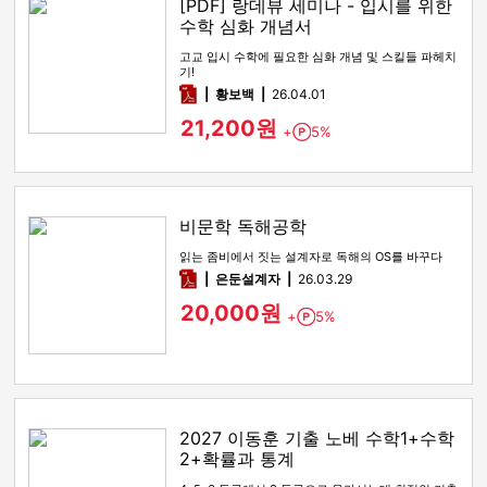
[PDF] 랑데뷰 세미나 - 입시를 위한
수학 심화 개념서
고교 입시 수학에 필요한 심화 개념 및 스킬들 파헤치
기!
pdf
황보백
26.04.01
21,200원
+
5%
Point
비문학 독해공학
읽는 좀비에서 짓는 설계자로 독해의 OS를 바꾸다
pdf
은둔설계자
26.03.29
20,000원
+
5%
Point
2027 이동훈 기출 노베 수학1+수학
2+확률과 통계