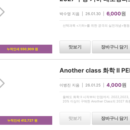
6,000
원
박수영 지음 | 26.01.30 |
선택과목 <기하>를 위한 궁극의 실전개념+행동강
맛보기
장바구니 담기
누적인세 550,909 원
Another class 화학 II P
4,000
원
이병진 지음 | 26.01.25 |
올해도 화학 II 시작부터 만점까지. 2022,2023, 2
20% 이상이 구매한 Another Class의 2027 최
맛보기
장바구니 담기
누적인세 412,727 원