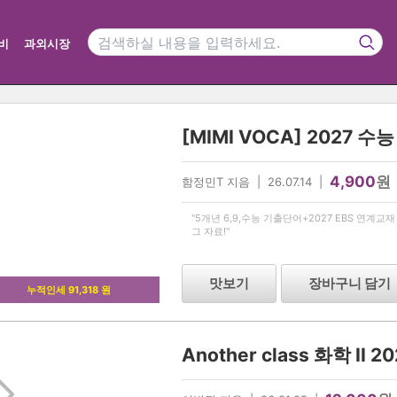
비
과외시장
4,900
원
함정민T 지음 | 26.07.14 |
"5개년 6,9,수능 기출단어+2027 EBS 연계
그 자료!"
맛보기
장바구니 담기
누적인세 91,318 원