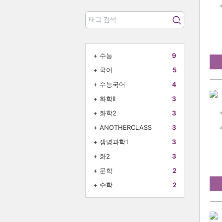
+
수능
9
+
국어
5
+
수능국어
4
+
화학II
3
+
화학2
3
+
ANOTHERCLASS
3
+
생명과학1
3
+
화2
3
+
문학
2
+
수학
2