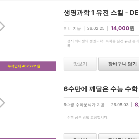
14,000
원
지니 지음 | 26.02.25 |
정시 의대생의 생명과학1 독학용 실전 유전 논리
록
맛보기
장바구니 담기
누적인세 407,272 원
6수만에 깨달은 수능 수학
8
6수생 수학분석가 지음 | 26.08.03 |
수학 공부 방법 교정합시다!