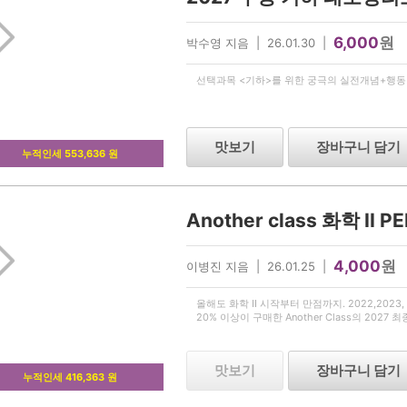
6,000
원
박수영 지음 | 26.01.30 |
선택과목 <기하>를 위한 궁극의 실전개념+행동강
맛보기
장바구니 담기
누적인세 553,636 원
Another class 화학 II P
4,000
원
이병진 지음 | 26.01.25 |
올해도 화학 II 시작부터 만점까지. 2022,2023, 2
20% 이상이 구매한 Another Class의 2027 최
맛보기
장바구니 담기
누적인세 416,363 원