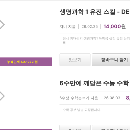
14,000
원
지니 지음 | 26.02.25 |
정시 의대생의 생명과학1 독학용 실전 유전 논리
록
맛보기
장바구니 담기
누적인세 407,272 원
6수만에 깨달은 수능 수학
8
6수생 수학분석가 지음 | 26.08.03 |
수학 공부 방법 교정합시다!