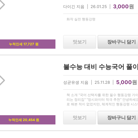
3,000
원
다이긴 지음 | 26.01.25 |
화작 실전 행동강령
맛보기
장바구니 담기
누적인세 17,727 원
5,000
원
성균유생 지음 | 25.11.28 |
책 소개 "국어 선택자를 위한 필수 행동강령 가이
리는 정리집" "정시파이터 적극 추천" 안녕하세
로 해본 적이 없었지만, 체계적인 행동강령 시스
98, 불수능이었던 22수능 국어 백분위 99를 
은
맛보기
장바구니 담기
누적인세 20,454 원