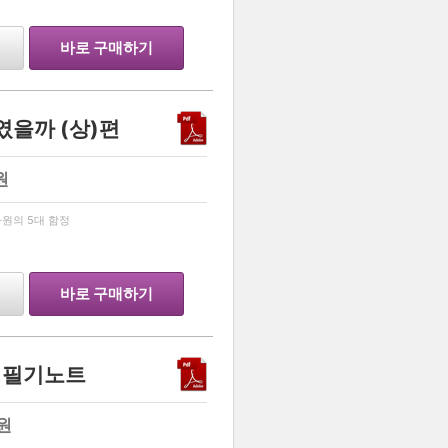
바로 구매하기
였을까 (상)편
원
…
원의 5대 함정
바로 구매하기
념 필기노트
원