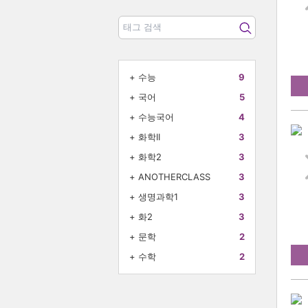
+
수능
9
+
국어
5
+
수능국어
4
+
화학II
3
+
화학2
3
+
ANOTHERCLASS
3
+
생명과학1
3
+
화2
3
+
문학
2
+
수학
2