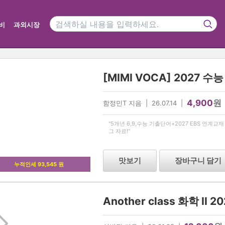
비
과외시장
4,900
원
함정민T 지음 | 26.07.14 |
"5개년 6,9,수능 기출단어+2027 EBS 연계
그 자료!"
맛보기
장바구니 담기
누적인세 93,545 원