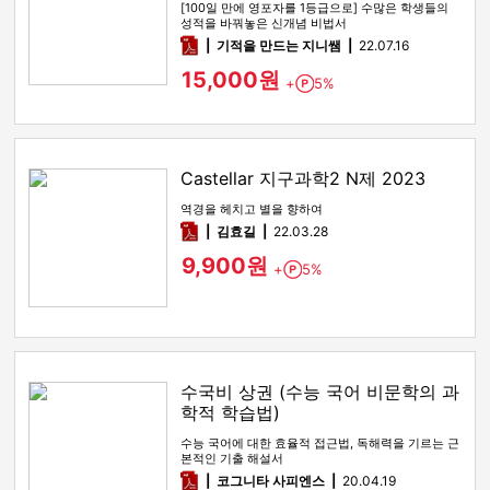
[100일 만에 영포자를 1등급으로] 수많은 학생들의
성적을 바꿔놓은 신개념 비법서
pdf
기적을 만드는 지니쌤
22.07.16
15,000원
+
5%
Point
Castellar 지구과학2 N제 2023
역경을 헤치고 별을 향하여
pdf
김효길
22.03.28
9,900원
+
5%
Point
수국비 상권 (수능 국어 비문학의 과
학적 학습법)
수능 국어에 대한 효율적 접근법, 독해력을 기르는 근
본적인 기출 해설서
pdf
코그니타 사피엔스
20.04.19