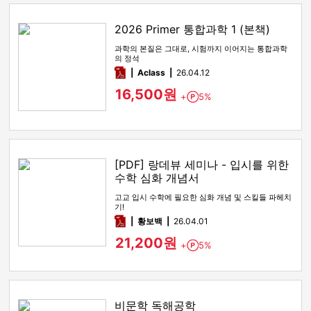
2026 Primer 통합과학 1 (본책)
과학의 본질은 그대로, 시험까지 이어지는 통합과학
의 정석
pdf
Aclass
26.04.12
16,500원
+
5%
Point
[PDF] 랑데뷰 세미나 - 입시를 위한
수학 심화 개념서
고교 입시 수학에 필요한 심화 개념 및 스킬들 파헤치
기!
pdf
황보백
26.04.01
21,200원
+
5%
Point
비문학 독해공학