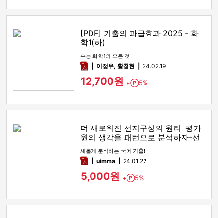
[PDF] 기출의 파급효과 2025 - 화
학1(하)
수능 화학1의 모든 것
pdf
이정우, 황철현
24.02.19
12,700원
+
5%
Point
더 새로워진 선지구성의 원리! 평가
원의 생각을 패턴으로 분석하자-선
지구성의 원리
새롭게 분석하는 국어 기출!
pdf
uimma
24.01.22
5,000원
+
5%
Point