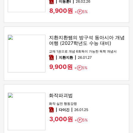
pdf
이동훈t
26.02.26
8,900원
+
5%
Point
지환지환쌤의 방구석 동아시아 개념
여행 (2027학년도 수능 대비)
교재 1권으로 개념 6회독이 가능한 독학 개념서
pdf
지환지환
26.01.27
9,900원
+
5%
Point
화작파괴법
화작 실전 행동강령
pdf
다이긴
26.01.25
3,000원
+
5%
Point