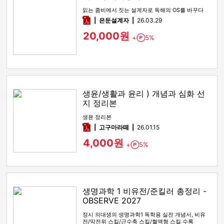
읽는 좀비에서 짓는 설계자로 독해의 OS를 바꾸다
pdf
은둔설계자
26.03.29
20,000원
+
5%
Point
생윤/생활과 윤리 ) 개념과 심화 선
지 정리본
생윤 정리본
pdf
고구마라떼
26.01.15
4,000원
+
5%
Point
생명과학 1 비유전/준킬러 총정리 -
OBSERVE 2027
정시 의대생의 생명과학1 독학용 실전 개념서, 비유
전/막전위 스킬/근수축 스킬/혈액형 스킬 수록