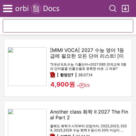
Search
My
Menu
[MIMI VOCA] 2027 수능 영어 1등
급에 필요한 모든 단어 리스트! [미
미보카]
"5개년 6,9,수능 기출단어+2027 EBS 연계교재 3종
의 단어들을 빈출도별로 분류한 바로 그 자료!"
pdf
함정민T
26.07.14
4,900원
+
5%
Point
Another class 화학 II 2027 The Fin
al Part 2
올해도 화학 II 시작부터 만점까지. 2022,2023, 202
4, 2025,2026 수능 화학 II 응시자 20% 이상이 …