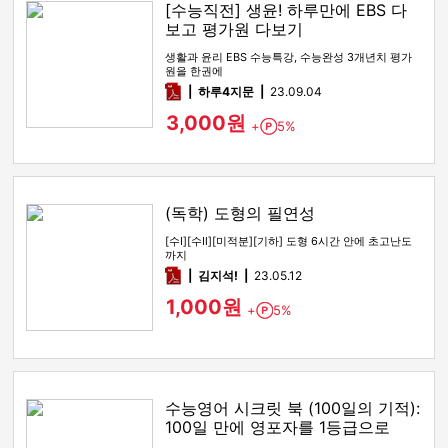
[수능직전] 생윤! 하루만에 EBS 다
보고 평가원 다보기
생활과 윤리 EBS 수능특강, 수능완성 3개년치 평가
원을 한권에
pdf
하루4지문
23.09.04
3,000원
+
5%
Point
(독학) 도형의 필연성
[수Ⅰ][수Ⅱ][미적분][기하] 도형 6시간 안에 초고난도
까지
pdf
김지석!
23.05.12
1,000원
+
5%
Point
수능영어 시크릿 북 (100일의 기적):
100일 만에 영포자를 1등급으로