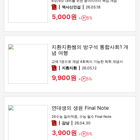
6모/9모 대비를 위한 동아시아사 핵심 개념
pdf
역사신인섭
26.05.18
5,000원
+
5%
Point
지환지환쌤의 방구석 통합사회1 개
념 여행
교재 1권으로 개념 4회독이 가능한 독학 개념서
pdf
지환지환
26.05.12
9,900원
+
5%
Point
연대생의 생윤 Final Note
26수능 킬러적중, 수능 필수 Final Note
pdf
감상​
26.04.30
3,900원
+
5%
Point