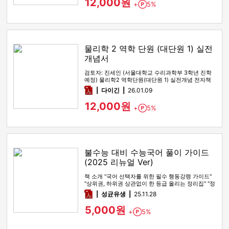
12,000원
+
5%
Point
물리학 2 역학 단원 (대단원 1) 실전
개념서
검토자: 진세인 (서울대학교 수리과학부 3학년 진학
예정) 물리학2 역학단원(대단원 1) 실전개념 전자책
입니다. 0. 언제 …
pdf
다이긴
26.01.09
12,000원
+
5%
Point
불수능 대비 수능국어 풀이 가이드
(2025 리뉴얼 Ver)
책 소개 "국어 선택자를 위한 필수 행동강령 가이드"
"상위권, 하위권 상관없이 한 등급 올리는 정리집" "정
시파이터 적극 …
pdf
성균유생
25.11.28
5,000원
+
5%
Point