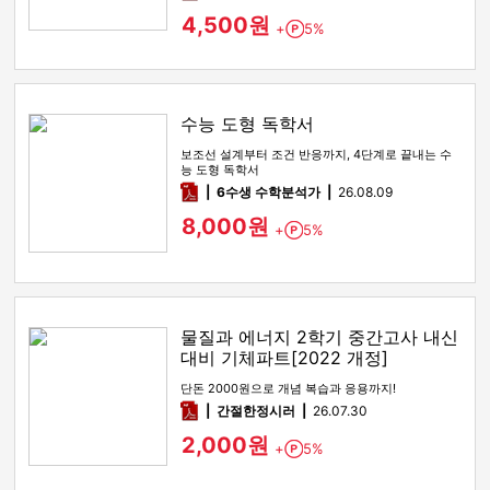
4,500원
+
5%
Point
수능 도형 독학서
보조선 설계부터 조건 반응까지, 4단계로 끝내는 수
능 도형 독학서
pdf
6수생 수학분석가
26.08.09
8,000원
+
5%
Point
물질과 에너지 2학기 중간고사 내신
대비 기체파트[2022 개정]
단돈 2000원으로 개념 복습과 응용까지!
pdf
간절한정시러
26.07.30
2,000원
+
5%
Point