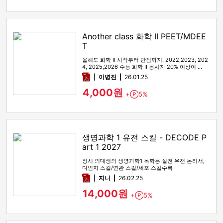
Another class 화학 II PEET/MDEE
T
올해도 화학 II 시작부터 만점까지. 2022,2023, 202
4, 2025,2026 수능 화학 II 응시자 20% 이상이 …
pdf
이병진
26.01.25
4,000원
+
5%
Point
생명과학 1 유전 스킬 - DECODE P
art 1 2027
정시 의대생의 생명과학1 독학용 실전 유전 논리서,
다인자 스킬/연관 스킬/세포 스킬수록
pdf
지니
26.02.25
14,000원
+
5%
Point