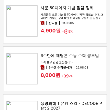
사문 50페이지 개념 깔끔 정리
사회문화 모든 개념을 50페이지 꽉꽉 담았습니다. 그
외에도 개념간 상대적인 차이점을 구분하는 꿀팁도
함께 있습니다
pdf
반디캠
23.06.05
4,900원
+
5%
Point
6수만에 깨달은 수능 수학 공부법
수학 공부 방법 교정합시다!
pdf
6수생 수학분석가
26.08.03
8,000원
+
5%
Point
생명과학 1 유전 스킬 - DECODE P
art 2 2027