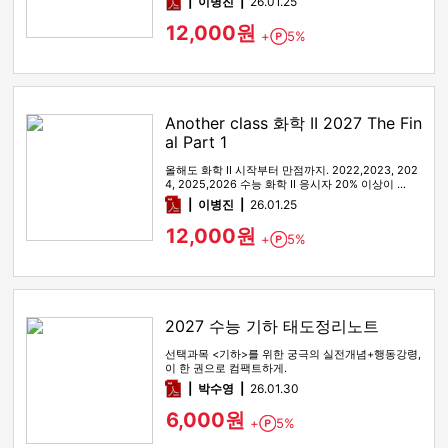
pdf
이병진
26.01.25
12,000원
+
5%
Point
Another class 화학 II 2027 The Fin
al Part 1
올해도 화학 II 시작부터 만점까지. 2022,2023, 202
4, 2025,2026 수능 화학 II 응시자 20% 이상이 …
pdf
이병진
26.01.25
12,000원
+
5%
Point
2027 수능 기하 태도정리노트
선택과목 <기하>를 위한 궁극의 실전개념+행동강령,
이 한 권으로 컴팩트하게.
pdf
박수영
26.01.30
6,000원
+
5%
Point