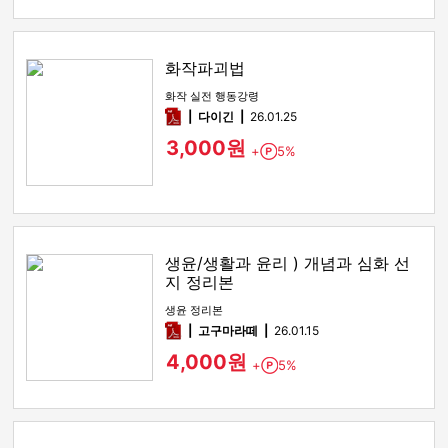
화작파괴법
화작 실전 행동강령
pdf
다이긴
26.01.25
3,000원
+
5%
Point
생윤/생활과 윤리 ) 개념과 심화 선
지 정리본
생윤 정리본
pdf
고구마라떼
26.01.15
4,000원
+
5%
Point