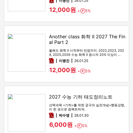
pdf
이병진
26.01.25
12,000원
+
5%
Point
Another class 화학 II 2027 The Fin
al Part 2
올해도 화학 II 시작부터 만점까지. 2022,2023, 202
4, 2025,2026 수능 화학 II 응시자 20% 이상이 …
pdf
이병진
26.01.25
12,000원
+
5%
Point
2027 수능 기하 태도정리노트
선택과목 <기하>를 위한 궁극의 실전개념+행동강령,
이 한 권으로 컴팩트하게.
pdf
박수영
26.01.30
6,000원
+
5%
Point