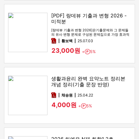
[PDF] 랑데뷰 기출과 변형 2026 -
미적분
[랑데뷰 기출과 변형 2026]은기출문제와 그 문제들
의 유사 변형 문제로 구성된 문제집으로 가장 효과적
인 기출문제 공부 방법…
pdf
황보백
25.07.03
23,000원
+
5%
Point
생활과윤리 완벽 요약노트 정리본
개념 정리(기출 문장 반영)
pdf
채승원
25.04.22
4,000원
+
5%
Point