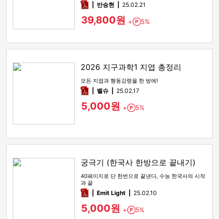
pdf
반승현
25.02.21
39,800원
+
5%
Point
2026 지구과학1 지엽 총정리
모든 지엽과 행동강령을 한 방에!
pdf
벨슈
25.02.17
5,000원
+
5%
Point
궁극기 (한국사 한방으로 끝내기)
40페이지로 단 한번으로 끝낸다, 수능 한국사의 시작
과 끝
pdf
Emit Light
25.02.10
5,000원
+
5%
Point