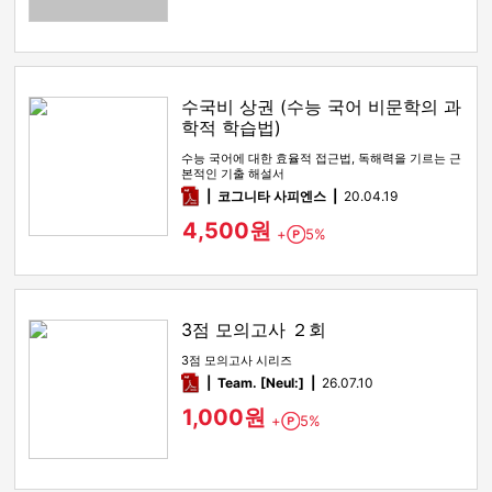
수국비 상권 (수능 국어 비문학의 과
학적 학습법)
수능 국어에 대한 효율적 접근법, 독해력을 기르는 근
본적인 기출 해설서
pdf
코그니타 사피엔스
20.04.19
4,500원
+
5%
Point
3점 모의고사 ２회
3점 모의고사 시리즈
pdf
Team. [Neul:]
26.07.10
1,000원
+
5%
Point