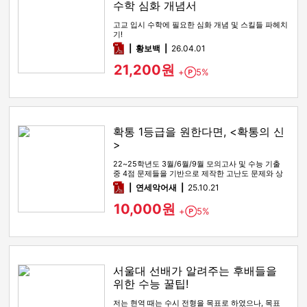
수학 심화 개념서
고교 입시 수학에 필요한 심화 개념 및 스킬들 파헤치
기!
pdf
황보백
26.04.01
21,200원
+
5%
Point
확통 1등급을 원한다면, <확통의 신
>
22~25학년도 3월/6월/9월 모의고사 및 수능 기출
중 4점 문제들을 기반으로 제작한 고난도 문제와 상
세한 해설
pdf
연세악어새
25.10.21
10,000원
+
5%
Point
서울대 선배가 알려주는 후배들을
위한 수능 꿀팁!
저는 현역 때는 수시 전형을 목표로 하였으나, 목표