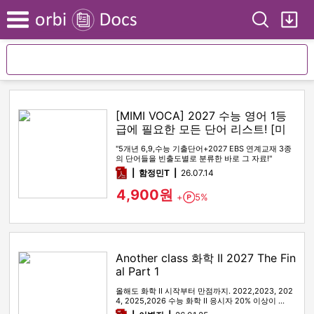
Search
My
Menu
[MIMI VOCA] 2027 수능 영어 1등
급에 필요한 모든 단어 리스트! [미
미보카]
"5개년 6,9,수능 기출단어+2027 EBS 연계교재 3종
의 단어들을 빈출도별로 분류한 바로 그 자료!"
pdf
함정민T
26.07.14
4,900원
+
5%
Point
Another class 화학 II 2027 The Fin
al Part 1
올해도 화학 II 시작부터 만점까지. 2022,2023, 202
4, 2025,2026 수능 화학 II 응시자 20% 이상이 …