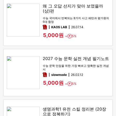
왜 그 오답 선지가 맞아 보였을까
(상)편
수능 국어에서 반복되는 8가지 사고 패턴과 평가원의
5대 함정
pdf
KAOS LAB
26.07.14
5,000원
+
5%
Point
2027 수능 문학 실전 개념 필기노트
수능 문학 만점을 위한 가장 빠르고 명확한 실전 개념
서
pdf
slowmode
26.02.12
5,000원
+
5%
Point
생명과학1 유전 스킬 정리본 (20장
으로 정복하기)