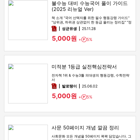
불수능 대비 수능국어 풀이 가이드
(2025 리뉴얼 Ver)
책 소개 "국어 선택자를 위한 필수 행동강령 가이드"
"상위권, 하위권 상관없이 한 등급 올리는 정리집" "정
시파이터 적극 …
pdf
성균유생
25.11.28
5,000원
+
5%
Point
미적분 1등급 실전핵심전략서
전자책 1위 & 수능3틀 의대생의 행동강령, 수학전략
서
pdf
발로탱이
25.06.02
5,000원
+
5%
Point
사문 50페이지 개념 깔끔 정리
사회문화 모든 개념을 50페이지 꽉꽉 담았습니다. 그