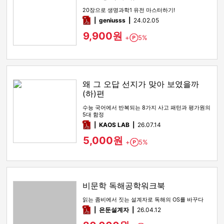
20장으로 생명과학1 유전 마스터하기!
pdf
geniusss
24.02.05
9,900원
+
5%
Point
왜 그 오답 선지가 맞아 보였을까
(하)편
수능 국어에서 반복되는 8가지 사고 패턴과 평가원의
5대 함정
pdf
KAOS LAB
26.07.14
5,000원
+
5%
Point
비문학 독해공학워크북
읽는 좀비에서 짓는 설계자로 독해의 OS를 바꾸다
pdf
은둔설계자
26.04.12