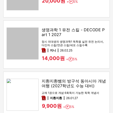
20,000원
+
5%
Point
생명과학 1 유전 스킬 - DECODE P
art 1 2027
정시 의대생의 생명과학1 독학용 실전 유전 논리서,
다인자 스킬/연관 스킬/세포 스킬수록
pdf
지니
26.02.25
14,000원
+
5%
Point
지환지환쌤의 방구석 동아시아 개념
여행 (2027학년도 수능 대비)
교재 1권으로 개념 6회독이 가능한 독학 개념서
pdf
지환지환
26.01.27
9,900원
+
5%
Point