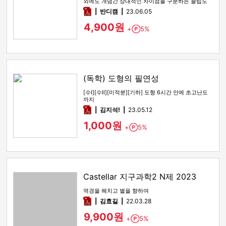
외에도 개념간 상대적인 차이점을 구분하는 꿀팁도
함께 있습니다
pdf
반디캠
23.06.05
4,900원
+
5%
Point
(독학) 도형의 필연성
[수Ⅰ][수Ⅱ][미적분][기하] 도형 6시간 안에 초고난도
까지
pdf
김지석!
23.05.12
1,000원
+
5%
Point
Castellar 지구과학2 N제 2023
역경을 헤치고 별을 향하여
pdf
김효길
22.03.28
9,900원
+
5%
Point