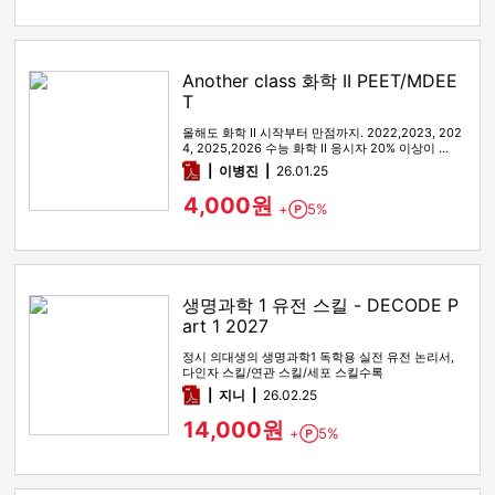
Another class 화학 II PEET/MDEE
T
올해도 화학 II 시작부터 만점까지. 2022,2023, 202
4, 2025,2026 수능 화학 II 응시자 20% 이상이 …
pdf
이병진
26.01.25
4,000원
+
5%
Point
생명과학 1 유전 스킬 - DECODE P
art 1 2027
정시 의대생의 생명과학1 독학용 실전 유전 논리서,
다인자 스킬/연관 스킬/세포 스킬수록
pdf
지니
26.02.25
14,000원
+
5%
Point