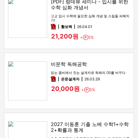
[PDF] 랑데뷰 세미나 - 입시를 위한
수학 심화 개념서
고교 입시 수학에 필요한 심화 개념 및 스킬들 파헤치
기!
pdf
황보백
26.04.01
21,200원
+
5%
Point
비문학 독해공학
읽는 좀비에서 짓는 설계자로 독해의 OS를 바꾸다
pdf
은둔설계자
26.03.29
20,000원
+
5%
Point
2027 이동훈 기출 노베 수학1+수학
2+확률과 통계