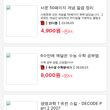
사문 50페이지 개념 깔끔 정리
사회문화 모든 개념을 50페이지 꽉꽉 담았습니다. 그
외에도 개념간 상대적인 차이점을 구분하는 꿀팁도
함께 있습니다
pdf
반디캠
23.06.05
4,900원
+
5%
Point
6수만에 깨달은 수능 수학 공부법
수학 공부 방법 교정합시다!
pdf
6수생 수학분석가
26.08.03
8,000원
+
5%
Point
생명과학 1 유전 스킬 - DECODE P
art 2 2027