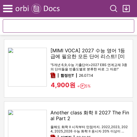
Search
My
Menu
[MIMI VOCA] 2027 수능 영어 1등
급에 필요한 모든 단어 리스트! [미
미보카]
"5개년 6,9,수능 기출단어+2027 EBS 연계교재 3종
의 단어들을 빈출도별로 분류한 바로 그 자료!"
pdf
함정민T
26.07.14
4,900원
+
5%
Point
Another class 화학 II 2027 The Fin
al Part 2
올해도 화학 II 시작부터 만점까지. 2022,2023, 202
4, 2025,2026 수능 화학 II 응시자 20% 이상이 …