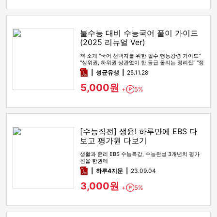
불수능 대비 수능국어 풀이 가이드
(2025 리뉴얼 Ver)
책 소개 "국어 선택자를 위한 필수 행동강령 가이드"
"상위권, 하위권 상관없이 한 등급 올리는 정리집" "정
시파이터 적극 …
pdf
성균유생
25.11.28
5,000원
+
5%
Point
[수능직전] 생윤! 하루만에 EBS 다
보고 평가원 다보기
생활과 윤리 EBS 수능특강, 수능완성 3개년치 평가
원을 한권에
pdf
하루4지문
23.09.04
3,000원
+
5%
Point