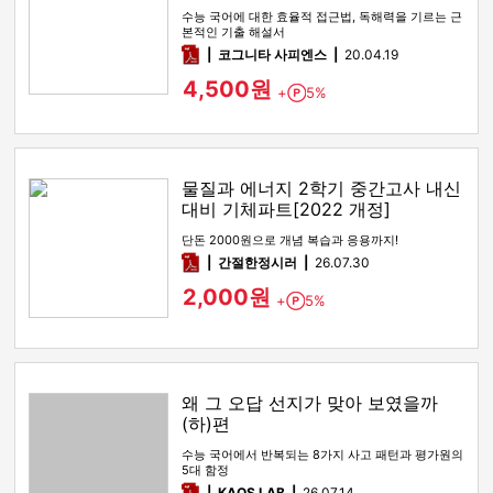
수능 국어에 대한 효율적 접근법, 독해력을 기르는 근
본적인 기출 해설서
pdf
코그니타 사피엔스
20.04.19
4,500원
+
5%
Point
물질과 에너지 2학기 중간고사 내신
대비 기체파트[2022 개정]
단돈 2000원으로 개념 복습과 응용까지!
pdf
간절한정시러
26.07.30
2,000원
+
5%
Point
왜 그 오답 선지가 맞아 보였을까
(하)편
수능 국어에서 반복되는 8가지 사고 패턴과 평가원의
5대 함정
pdf
KAOS LAB
26.07.14