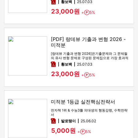
pdf
황보백
25.07.03
23,000원
+
5%
Point
[PDF] 랑데뷰 기출과 변형 2026 -
미적분
[랑데뷰 기출과 변형 2026]은기출문제와 그 문제들
의 유사 변형 문제로 구성된 문제집으로 가장 효과적
인 기출문제 공부 방법…
pdf
황보백
25.07.03
23,000원
+
5%
Point
미적분 1등급 실전핵심전략서
전자책 1위 & 수능3틀 의대생의 행동강령, 수학전략
서
pdf
발로탱이
25.06.02
5,000원
+
5%
Point