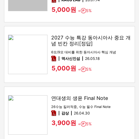
5,000원
+
5%
Point
2027 수능 특강 동아시아사 중요 개
념 빈칸 정리[정답]
6모/9모 대비를 위한 동아시아사 핵심 개념
pdf
역사신인섭
26.05.18
5,000원
+
5%
Point
연대생의 생윤 Final Note
26수능 킬러적중, 수능 필수 Final Note
pdf
감상​
26.04.30
3,900원
+
5%
Point