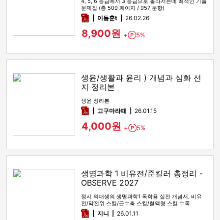
4, 5, 6 등급에서 3 등급으로 올라서는데 최적인 기출
문제집 (총 509 페이지 / 957 문항)
pdf
이동훈t
26.02.26
8,900원
+
5%
Point
생윤/생활과 윤리 ) 개념과 심화 선
지 정리본
생윤 정리본
pdf
고구마라떼
26.01.15
4,000원
+
5%
Point
생명과학 1 비유전/준킬러 총정리 -
OBSERVE 2027
정시 의대생의 생명과학1 독학용 실전 개념서, 비유
전/막전위 스킬/근수축 스킬/혈액형 스킬 수록
pdf
지니
26.01.11