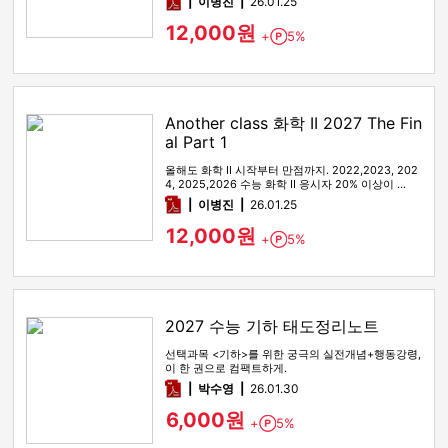
pdf
이병진
26.01.25
12,000원
+
5%
Point
Another class 화학 II 2027 The Fin
al Part 1
올해도 화학 II 시작부터 만점까지. 2022,2023, 202
4, 2025,2026 수능 화학 II 응시자 20% 이상이 …
pdf
이병진
26.01.25
12,000원
+
5%
Point
2027 수능 기하 태도정리노트
선택과목 <기하>를 위한 궁극의 실전개념+행동강령,
이 한 권으로 컴팩트하게.
pdf
박수영
26.01.30
6,000원
+
5%
Point