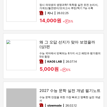
정시 의대생의 생명과학1 독학용 실전 유전 논리서,
가계도/돌연변이/모의고사 루틴/찍기 Tip 수록
pdf
지니
26.02.25
14,000원
+
5%
Point
왜 그 오답 선지가 맞아 보였을까
(상)편
수능 국어에서 반복되는 8가지 사고 패턴과 평가원의
5대 함정
pdf
KAOS LAB
26.07.14
5,000원
+
5%
Point
2027 수능 문학 실전 개념 필기노트
수능 문학 만점을 위한 가장 빠르고 명확한 실전 개념
서
pdf
slowmode
26.02.12