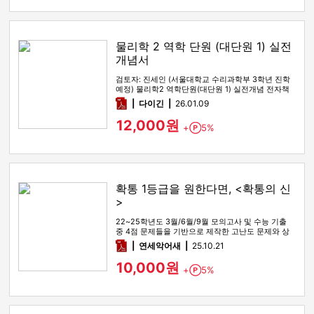
물리학 2 역학 단원 (대단원 1) 실전
개념서
검토자: 진세인 (서울대학교 수리과학부 3학년 진학
예정) 물리학2 역학단원(대단원 1) 실전개념 전자책
입니다. 0. 언제 …
pdf
다이긴
26.01.09
12,000원
+
5%
Point
확통 1등급을 원한다면, <확통의 신
>
22~25학년도 3월/6월/9월 모의고사 및 수능 기출
중 4점 문제들을 기반으로 제작한 고난도 문제와 상
세한 해설
pdf
연세악어새
25.10.21
10,000원
+
5%
Point