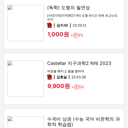
(독학) 도형의 필연성
[수Ⅰ][수Ⅱ][미적분][기하] 도형 6시간 안에 초고난도
까지
pdf
김지석!
23.05.12
1,000원
+
5%
Point
Castellar 지구과학2 N제 2023
역경을 헤치고 별을 향하여
pdf
김효길
22.03.28
9,900원
+
5%
Point
수국비 상권 (수능 국어 비문학의 과
학적 학습법)