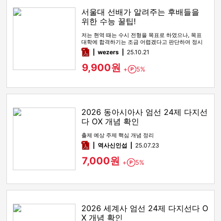
서울대 선배가 알려주는 후배들을
위한 수능 꿀팁!
저는 현역 때는 수시 전형을 목표로 하였으나, 목표
대학에 합격하기는 조금 어렵겠다고 판단하여 정시
전형을 노리며 재수를 시…
pdf
wezers
25.10.21
9,900원
+
5%
Point
2026 동아시아사 엄선 24제 다지선
다 OX 개념 확인
출제 예상 주제 핵심 개념 정리
pdf
역사신인섭
25.07.23
7,000원
+
5%
Point
2026 세계사 엄선 24제 다지선다 O
X 개념 확인