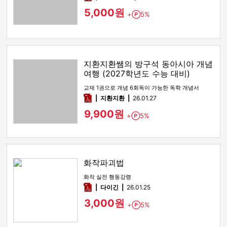
5,000원
+
5%
Point
지환지환쌤의 방구석 동아시아 개념
여행 (2027학년도 수능 대비)
교재 1권으로 개념 6회독이 가능한 독학 개념서
pdf
지환지환
26.01.27
9,900원
+
5%
Point
화작파괴법
화작 실전 행동강령
pdf
다이긴
26.01.25
3,000원
+
5%
Point