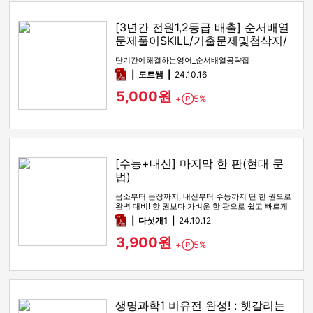
[3년간 전원1,2등급 배출] 순서배열
문제풀이SKILL/기출문제및첨삭지/
답지
단기간에해결하는영어_순서배열공략집
pdf
도트쌤
24.10.16
5,000원
+
5%
Point
[수능+내신] 마지막 한 판(현대 문
법)
음소부터 문장까지, 내신부터 수능까지 단 한 권으로
완벽 대비! 한 권보다 가벼운 한 판으로 쉽고 빠르게
학습하세요.
pdf
다섯개1
24.10.12
3,900원
+
5%
Point
생명과학1 비유전 완성! : 헷갈리는