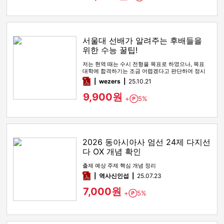
서울대 선배가 알려주는 후배들을
위한 수능 꿀팁!
저는 현역 때는 수시 전형을 목표로 하였으나, 목표
대학에 합격하기는 조금 어렵겠다고 판단하여 정시
전형을 노리며 재수를 시…
pdf
wezers
25.10.21
9,900원
+
5%
Point
2026 동아시아사 엄선 24제 다지선
다 OX 개념 확인
출제 예상 주제 핵심 개념 정리
pdf
역사신인섭
25.07.23
7,000원
+
5%
Point