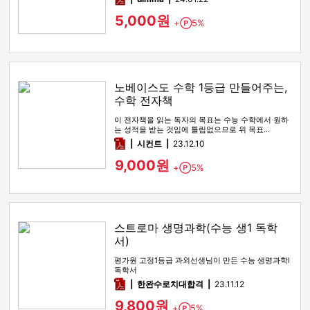
5,000원
+
5%
Point
노베이스도 수학 1등급 만들어주는,
수학 전자책
이 전자책을 읽는 독자의 목표는 수능 수학에서 원하
는 성적을 받는 것임에 틀림없으므로 위 목표…
pdf
시컨트
23.12.10
9,000원
+
5%
Point
스트로마 생명과학(수능 생1 독학
서)
평가원 고정1등급 과외선생님이 만든 수능 생명과학I
독학서
pdf
한완수로치대합격
23.11.12
9,800원
+
5%
Point