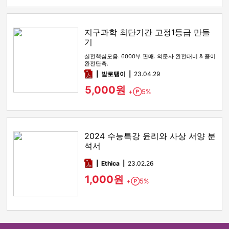
지구과학 최단기간 고정1등급 만들
기
실전핵심모음. 6000부 판매. 의문사 완전대비 & 풀이
완전단축.
pdf
발로탱이
23.04.29
5,000원
+
5%
Point
2024 수능특강 윤리와 사상 서양 분
석서
pdf
Ethica
23.02.26
1,000원
+
5%
Point