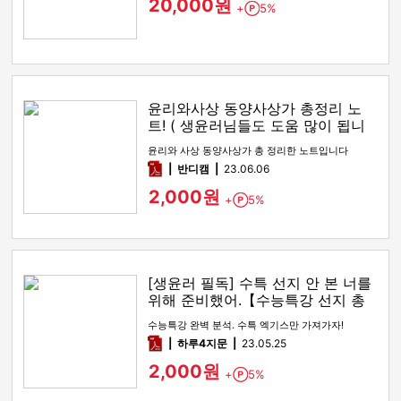
20,000원
+
5%
Point
윤리와사상 동양사상가 총정리 노
트! ( 생윤러님들도 도움 많이 됩니
다! )
윤리와 사상 동양사상가 총 정리한 노트입니다
pdf
반디캠
23.06.06
2,000원
+
5%
Point
[생윤러 필독] 수특 선지 안 본 너를
위해 준비했어.【수능특강 선지 총
정리】
수능특강 완벽 분석. 수특 엑기스만 가져가자!
pdf
하루4지문
23.05.25
2,000원
+
5%
Point