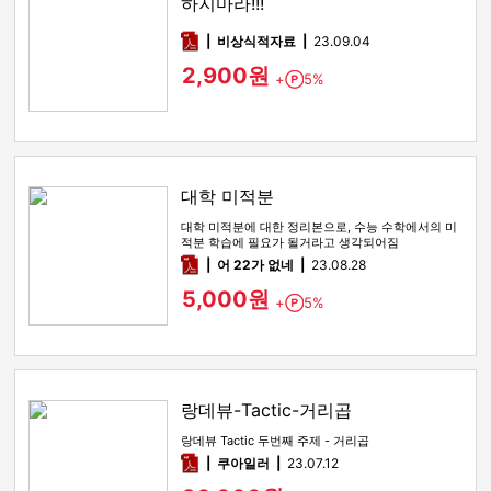
하지마라!!!
pdf
비상식적자료
23.09.04
2,900원
+
5%
Point
대학 미적분
대학 미적분에 대한 정리본으로, 수능 수학에서의 미
적분 학습에 필요가 될거라고 생각되어짐
pdf
어 22가 없네
23.08.28
5,000원
+
5%
Point
랑데뷰-Tactic-거리곱
랑데뷰 Tactic 두번째 주제 - 거리곱
pdf
쿠아일러
23.07.12