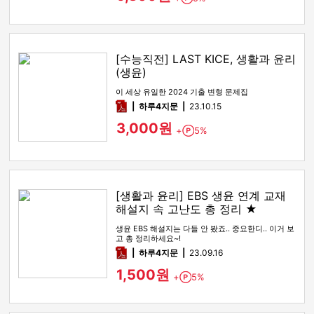
[수능직전] LAST KICE, 생활과 윤리
(생윤)
이 세상 유일한 2024 기출 변형 문제집
pdf
하루4지문
23.10.15
3,000원
+
5%
Point
[생활과 윤리] EBS 생윤 연계 교재
해설지 속 고난도 총 정리 ★
생윤 EBS 해설지는 다들 안 봤죠.. 중요한디.. 이거 보
고 총 정리하세요~!
pdf
하루4지문
23.09.16
1,500원
+
5%
Point