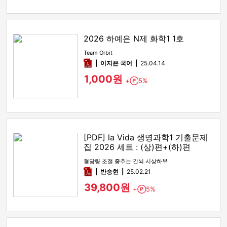
2026 하예은 N제 화학1 1호
Team Orbit
pdf
이지은 국어
25.04.14
1,000원
+
5%
Point
[PDF] la Vida 생명과학1 기출문제
집 2026 세트 : (상)편+(하)편
혈당량 조절 중추는 간뇌 시상하부
pdf
반승현
25.02.21
39,800원
+
5%
Point