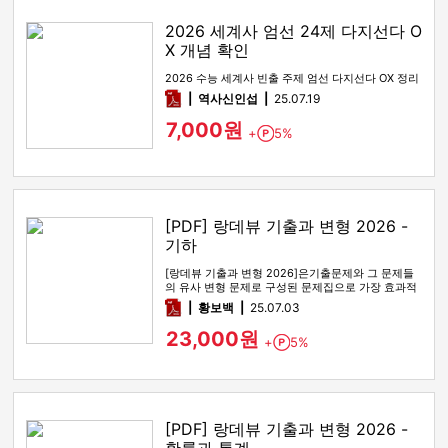
2026 세계사 엄선 24제 다지선다 O
X 개념 확인
2026 수능 세계사 빈출 주제 엄선 다지선다 OX 정리
pdf
역사신인섭
25.07.19
7,000원
+
5%
Point
[PDF] 랑데뷰 기출과 변형 2026 -
기하
[랑데뷰 기출과 변형 2026]은기출문제와 그 문제들
의 유사 변형 문제로 구성된 문제집으로 가장 효과적
인 기출문제 공부 방법…
pdf
황보백
25.07.03
23,000원
+
5%
Point
[PDF] 랑데뷰 기출과 변형 2026 -