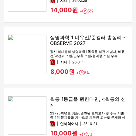
pdf
지니
26.02.25
14,000원
+
5%
Point
생명과학 1 비유전/준킬러 총정리 -
OBSERVE 2027
정시 의대생의 생명과학1 독학용 실전 개념서, 비유
전/막전위 스킬/근수축 스킬/혈액형 스킬 수록
pdf
지니
26.01.11
8,000원
+
5%
Point
확통 1등급을 원한다면, <확통의 신
>
22~25학년도 3월/6월/9월 모의고사 및 수능 기출
중 4점 문제들을 기반으로 제작한 고난도 문제와 상
세한 해설
pdf
연세악어새
25.10.21
10,000원
+
5%
Point