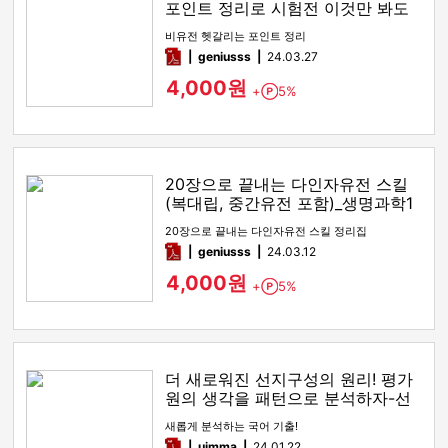
포인트 정리로 시험전 이것만 봐도
만점!
비유전 헷갈리는 포인트 정리
pdf
geniusss
24.03.27
4,000원
+
5%
Point
20장으로 끝내는 다인자유전 스킬
(복대립, 중간유전 포함)_생명과학1
유전
20장으로 끝내는 다인자유전 스킬 정리집
pdf
geniusss
24.03.12
4,000원
+
5%
Point
더 새로워진 선지구성의 원리! 평가
원의 생각을 패턴으로 분석하자-선
지구성의 원리
새롭게 분석하는 국어 기출!
pdf
uimma
24.01.22