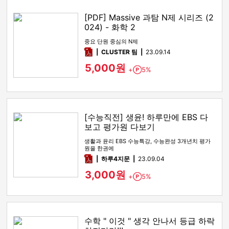
[PDF] Massive 과탐 N제 시리즈 (2
024) - 화학 2
중요 단원 중심의 N제
pdf
CLUSTER 팀
23.09.14
5,000원
+
5%
Point
[수능직전] 생윤! 하루만에 EBS 다
보고 평가원 다보기
생활과 윤리 EBS 수능특강, 수능완성 3개년치 평가
원을 한권에
pdf
하루4지문
23.09.04
3,000원
+
5%
Point
수학 " 이것 " 생각 안나서 등급 하락