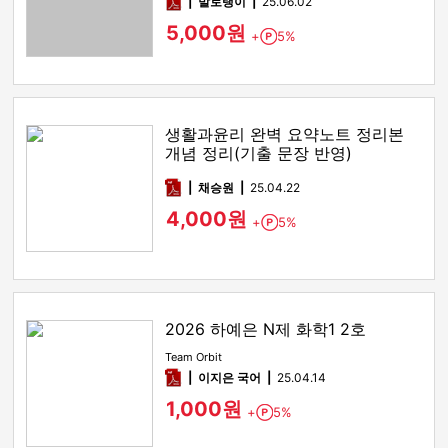
pdf
발로탱이
25.06.02
5,000원
+
5%
Point
생활과윤리 완벽 요약노트 정리본
개념 정리(기출 문장 반영)
pdf
채승원
25.04.22
4,000원
+
5%
Point
2026 하예은 N제 화학1 2호
Team Orbit
pdf
이지은 국어
25.04.14
1,000원
+
5%
Point