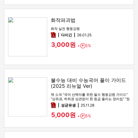
화작파괴법
화작 실전 행동강령
pdf
다이긴
26.01.25
3,000원
+
5%
Point
불수능 대비 수능국어 풀이 가이드
(2025 리뉴얼 Ver)
책 소개 "국어 선택자를 위한 필수 행동강령 가이드"
"상위권, 하위권 상관없이 한 등급 올리는 정리집" "정
시파이터 적극 …
pdf
성균유생
25.11.28
5,000원
+
5%
Point