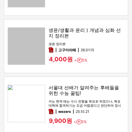
생윤/생활과 윤리 ) 개념과 심화 선
지 정리본
생윤 정리본
pdf
고구마라떼
26.01.15
4,000원
+
5%
Point
서울대 선배가 알려주는 후배들을
위한 수능 꿀팁!
저는 현역 때는 수시 전형을 목표로 하였으나, 목표
대학에 합격하기는 조금 어렵겠다고 판단하여 정시
전형을 노리며 재수를 시…
pdf
wezers
25.10.21
9,900원
+
5%
Point