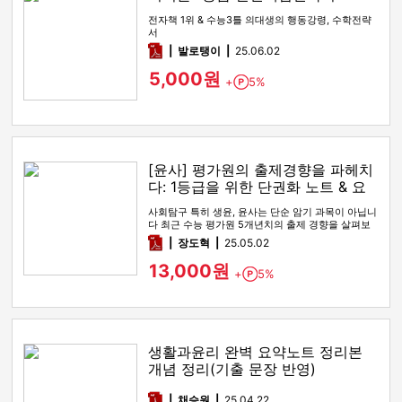
전자책 1위 & 수능3틀 의대생의 행동강령, 수학전략
서
pdf
발로탱이
25.06.02
5,000원
+
5%
Point
[윤사] 평가원의 출제경향을 파헤치
다: 1등급을 위한 단권화 노트 & 요
약본
사회탐구 특히 생윤, 윤사는 단순 암기 과목이 아닙니
다 최근 수능 평가원 5개년치의 출제 경향을 살펴보
면 2022 9모, 2…
pdf
장도혁
25.05.02
13,000원
+
5%
Point
생활과윤리 완벽 요약노트 정리본
개념 정리(기출 문장 반영)
pdf
채승원
25.04.22