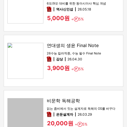
6모/9모 대비를 위한 동아시아사 핵심 개념
pdf
역사신인섭
26.05.18
5,000원
+
5%
Point
연대생의 생윤 Final Note
26수능 킬러적중, 수능 필수 Final Note
pdf
감상​
26.04.30
3,900원
+
5%
Point
비문학 독해공학
읽는 좀비에서 짓는 설계자로 독해의 OS를 바꾸다
pdf
은둔설계자
26.03.29
20,000원
+
5%
Point