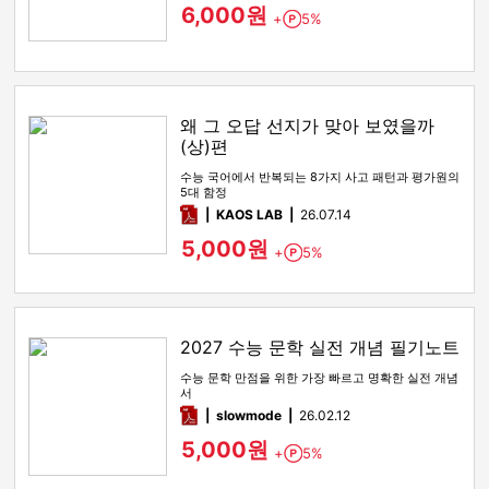
6,000원
+
5%
Point
왜 그 오답 선지가 맞아 보였을까
(상)편
수능 국어에서 반복되는 8가지 사고 패턴과 평가원의
5대 함정
pdf
KAOS LAB
26.07.14
5,000원
+
5%
Point
2027 수능 문학 실전 개념 필기노트
수능 문학 만점을 위한 가장 빠르고 명확한 실전 개념
서
pdf
slowmode
26.02.12
5,000원
+
5%
Point