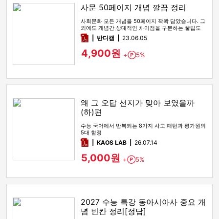
사문 50페이지 개념 깔끔 정리
사회문화 모든 개념을 50페이지 꽉꽉 담았습니다. 그
외에도 개념간 상대적인 차이점을 구분하는 꿀팁도
함께 있습니다
pdf
반디캠
23.06.05
4,900원
+
5%
Point
왜 그 오답 선지가 맞아 보였을까
(하)편
수능 국어에서 반복되는 8가지 사고 패턴과 평가원의
5대 함정
pdf
KAOS LAB
26.07.14
5,000원
+
5%
Point
2027 수능 특강 동아시아사 중요 개
념 빈칸 정리[정답]