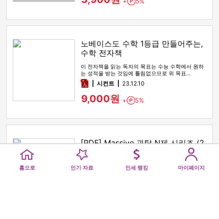
+
5%
Point
노베이스도 수학 1등급 만들어주는,
수학 전자책
이 전자책을 읽는 독자의 목표는 수능 수학에서 원하
는 성적을 받는 것임에 틀림없으므로 위 목표…
pdf
시컨트
23.12.10
9,000원
+
5%
Point
[PDF] Massive 과탐 N제 시리즈 (2
024) - 화학 2
Home
Popular
Royalty Ranking
My pag
중요 단원 중심의 N제
홈으로
인기 자료
인세 랭킹
마이페이지
pdf
CLUSTER 팀
23.09.14
5,000원
+
5%
Point