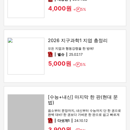
4,000원
+
5%
Point
2026 지구과학1 지엽 총정리
모든 지엽과 행동강령을 한 방에!
pdf
벨슈
25.02.17
5,000원
+
5%
Point
[수능+내신] 마지막 한 판(현대 문
법)
음소부터 문장까지, 내신부터 수능까지 단 한 권으로
완벽 대비! 한 권보다 가벼운 한 판으로 쉽고 빠르게
학습하세요.
pdf
다섯개1
24.10.12
3,900원