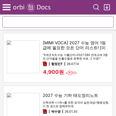
Search
My
Menu
[MIMI VOCA] 2027 수능 영어 1등
급에 필요한 모든 단어 리스트! [미
미보카]
"5개년 6,9,수능 기출단어+2027 EBS 연계교재 3종
의 단어들을 빈출도별로 분류한 바로 그 자료!"
pdf
함정민T
26.07.14
4,900원
+
5%
Point
2027 수능 기하 태도정리노트
선택과목 <기하>를 위한 궁극의 실전개념+행동강령,
이 한 권으로 컴팩트하게.
pdf
박수영
26.01.30