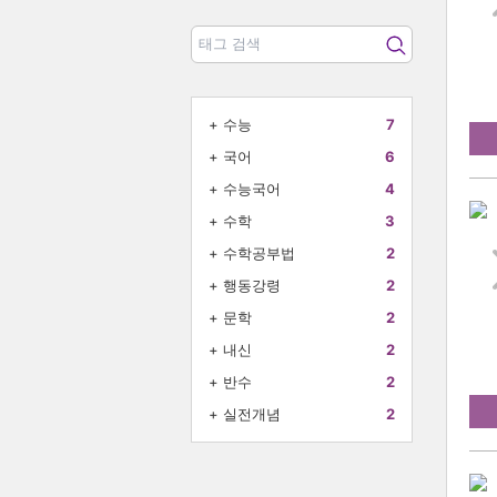
+
수능
7
+
국어
6
+
수능국어
4
+
수학
3
+
수학공부법
2
+
행동강령
2
+
문학
2
+
내신
2
+
반수
2
+
실전개념
2