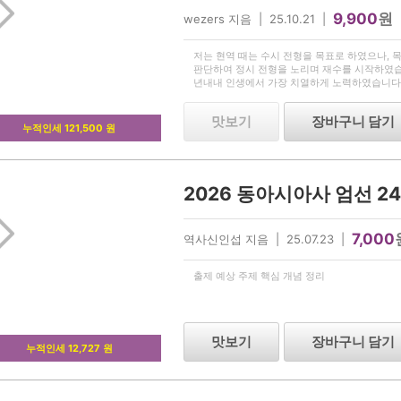
9,900
원
wezers 지음 | 25.10.21 |
저는 현역 때는 수시 전형을 목표로 하였으나,
판단하여 정시 전형을 노리며 재수를 시작하였습
년내내 인생에서 가장 치열하게 노력하였습니다.
일부터 일요일까지 아침 8시반부터 밤 11시까
모습을 보며, 저도 똑
맛보기
장바구니 담기
누적인세 121,500 원
7,000
역사신인섭 지음 | 25.07.23 |
출제 예상 주제 핵심 개념 정리
맛보기
장바구니 담기
누적인세 12,727 원