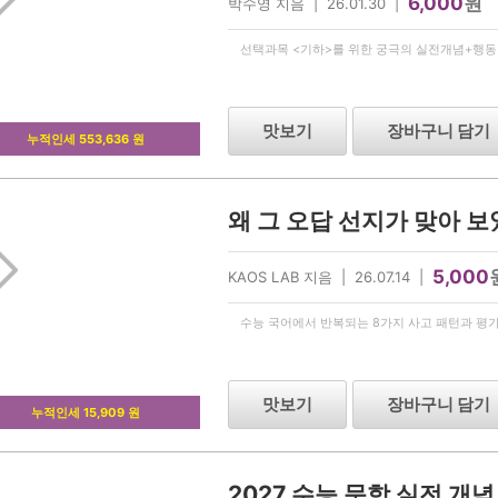
6,000
원
박수영 지음 | 26.01.30 |
선택과목 <기하>를 위한 궁극의 실전개념+행동강
맛보기
장바구니 담기
누적인세 553,636 원
왜 그 오답 선지가 맞아 보
5,000
KAOS LAB 지음 | 26.07.14 |
수능 국어에서 반복되는 8가지 사고 패턴과 평가
맛보기
장바구니 담기
누적인세 15,909 원
2027 수능 문학 실전 개