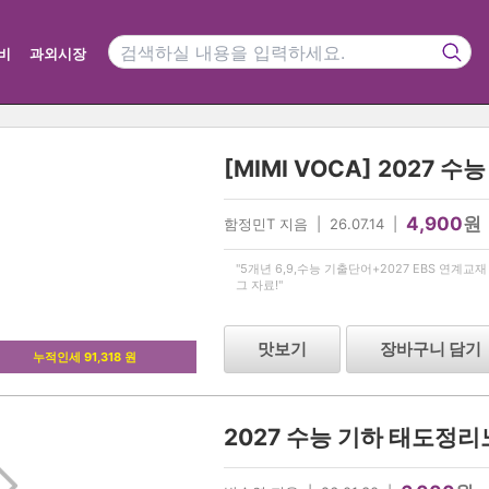
비
과외시장
4,900
원
함정민T 지음 | 26.07.14 |
"5개년 6,9,수능 기출단어+2027 EBS 연계
그 자료!"
맛보기
장바구니 담기
누적인세 91,318 원
2027 수능 기하 태도정