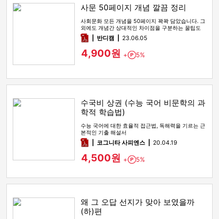
사문 50페이지 개념 깔끔 정리
사회문화 모든 개념을 50페이지 꽉꽉 담았습니다. 그
외에도 개념간 상대적인 차이점을 구분하는 꿀팁도
함께 있습니다
pdf
반디캠
23.06.05
4,900원
+
5%
Point
수국비 상권 (수능 국어 비문학의 과
학적 학습법)
수능 국어에 대한 효율적 접근법, 독해력을 기르는 근
본적인 기출 해설서
pdf
코그니타 사피엔스
20.04.19
4,500원
+
5%
Point
왜 그 오답 선지가 맞아 보였을까
(하)편