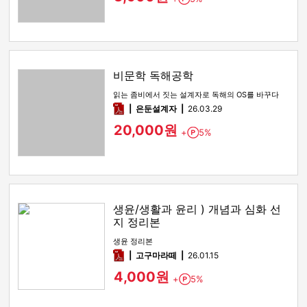
비문학 독해공학
읽는 좀비에서 짓는 설계자로 독해의 OS를 바꾸다
pdf
은둔설계자
26.03.29
20,000원
+
5%
Point
생윤/생활과 윤리 ) 개념과 심화 선
지 정리본
생윤 정리본
pdf
고구마라떼
26.01.15
4,000원
+
5%
Point