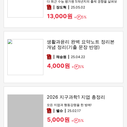
다 최근 수능 평가원 5개년치의 출제 경향을 살펴보
면 2022 9모, 2…
pdf
장도혁
25.05.02
13,000원
+
5%
Point
생활과윤리 완벽 요약노트 정리본
개념 정리(기출 문장 반영)
pdf
채승원
25.04.22
4,000원
+
5%
Point
2026 지구과학1 지엽 총정리
모든 지엽과 행동강령을 한 방에!
pdf
벨슈
25.02.17
5,000원
+
5%
Point