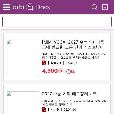
Search
My
Menu
[MIMI VOCA] 2027 수능 영어 1등
급에 필요한 모든 단어 리스트! [미
미보카]
"5개년 6,9,수능 기출단어+2027 EBS 연계교재 3종
의 단어들을 빈출도별로 분류한 바로 그 자료!"
pdf
함정민T
26.07.14
4,900원
+
5%
Point
2027 수능 기하 태도정리노트
선택과목 <기하>를 위한 궁극의 실전개념+행동강령,
이 한 권으로 컴팩트하게.
pdf
박수영
26.01.30