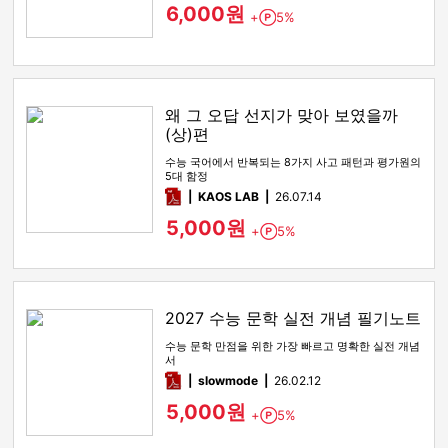
6,000원
+
5%
Point
왜 그 오답 선지가 맞아 보였을까
(상)편
수능 국어에서 반복되는 8가지 사고 패턴과 평가원의
5대 함정
pdf
KAOS LAB
26.07.14
5,000원
+
5%
Point
2027 수능 문학 실전 개념 필기노트
수능 문학 만점을 위한 가장 빠르고 명확한 실전 개념
서
pdf
slowmode
26.02.12
5,000원
+
5%
Point