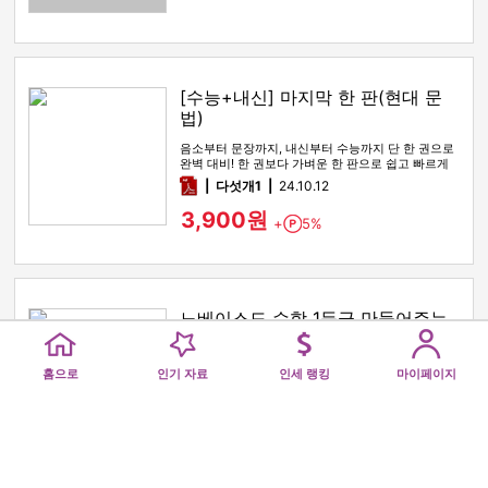
[수능+내신] 마지막 한 판(현대 문
법)
음소부터 문장까지, 내신부터 수능까지 단 한 권으로
완벽 대비! 한 권보다 가벼운 한 판으로 쉽고 빠르게
학습하세요.
pdf
다섯개1
24.10.12
3,900원
+
5%
Point
노베이스도 수학 1등급 만들어주는,
수학 전자책
Home
Popular
Royalty Ranking
My pag
이 전자책을 읽는 독자의 목표는 수능 수학에서 원하
홈으로
인기 자료
인세 랭킹
마이페이지
는 성적을 받는 것임에 틀림없으므로 위 목표…
pdf
시컨트
23.12.10
9,000원
+
5%
Point