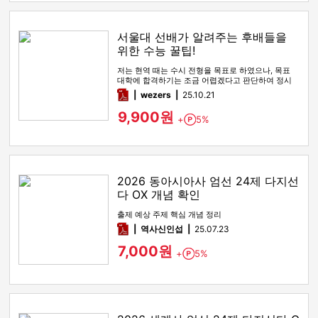
서울대 선배가 알려주는 후배들을
위한 수능 꿀팁!
저는 현역 때는 수시 전형을 목표로 하였으나, 목표
대학에 합격하기는 조금 어렵겠다고 판단하여 정시
전형을 노리며 재수를 시…
pdf
wezers
25.10.21
9,900원
+
5%
Point
2026 동아시아사 엄선 24제 다지선
다 OX 개념 확인
출제 예상 주제 핵심 개념 정리
pdf
역사신인섭
25.07.23
7,000원
+
5%
Point