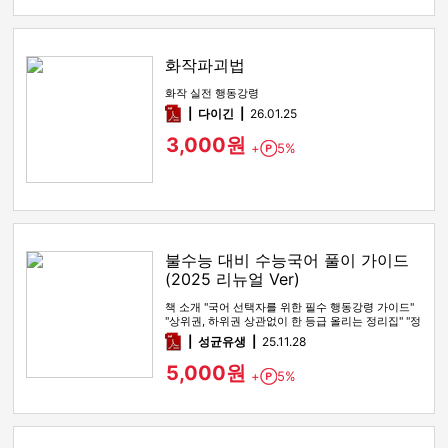
화작파괴법
화작 실전 행동강령
pdf
다이긴
26.01.25
3,000원
+
5%
Point
불수능 대비 수능국어 풀이 가이드
(2025 리뉴얼 Ver)
책 소개 "국어 선택자를 위한 필수 행동강령 가이드"
"상위권, 하위권 상관없이 한 등급 올리는 정리집" "정
시파이터 적극 …
pdf
성균유생
25.11.28
5,000원
+
5%
Point