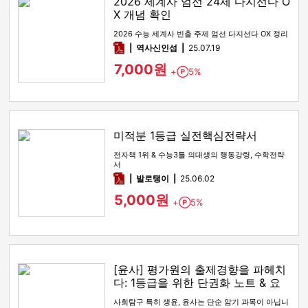
2026 세계사 엄선 24제 다지선다 O
X 개념 확인
2026 수능 세계사 빈출 주제 엄선 다지선다 OX 정리
pdf
역사신인섭
25.07.19
7,000원
+
5%
Point
미적분 1등급 실전핵심전략서
전자책 1위 & 수능3틀 의대생의 행동강령, 수학전략
서
pdf
발로탱이
25.06.02
5,000원
+
5%
Point
[윤사] 평가원의 출제경향을 파헤치
다: 1등급을 위한 단권화 노트 & 요
약본
사회탐구 특히 생윤, 윤사는 단순 암기 과목이 아닙니