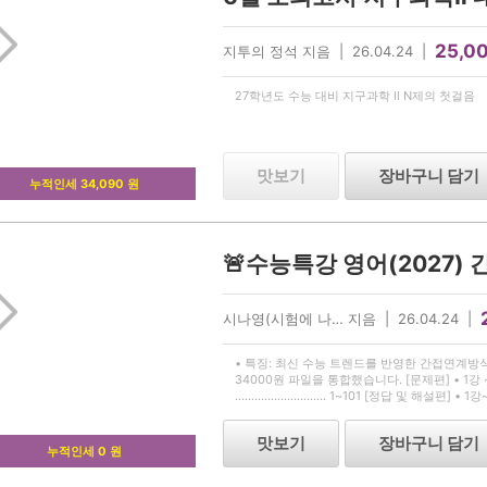
25,0
지투의 정석 지음 | 26.04.24 |
27학년도 수능 대비 지구과학 Ⅱ N제의 첫걸음
맛보기
장바구니 담기
누적인세 34,090 원
🚨수능특강 영어(2027) 
시나영(시험에 나… 지음 | 26.04.24 |
• 특징: 최신 수능 트렌드를 반영한 간접연계방식의 
34000원 파일을 통합했습니다. [문제편] • 1
............................ 1~101 [정답 및 해
답 및 해설 ........ 111 ~180
맛보기
장바구니 담기
누적인세 0 원