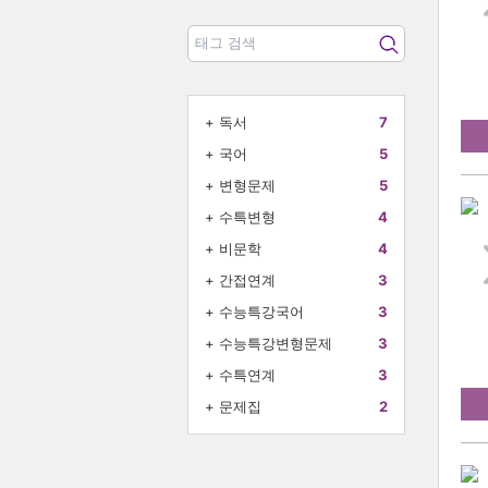
+
독서
7
+
국어
5
+
변형문제
5
+
수특변형
4
+
비문학
4
+
간접연계
3
+
수능특강국어
3
+
수능특강변형문제
3
+
수특연계
3
+
문제집
2