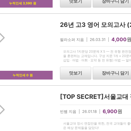
맛보기
장바구니 담기
누적인세 3,590 원
4,000
필라소퍼 지음 | 26.03.31 |
모의고사 1지문당 20문제 X 5 — 전 유형 완전
을 훈련하는 교재입니다. 구성 지문 1개 × 20문제 (주
삽입 · 어법 · 어휘 · 요약 등 전 유형) 어법 —
제 포함 이런 학생에게 추천합니다 — 상세하게
맛보기
장바구니 담기
누적인세 0 원
6,900
원
빈쌤 지음 | 26.01.18 |
서울교대 정시 면접만을 위한, 전국 교대들이 
은 예상 문제들을 담았다!