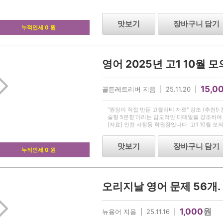
맛보기
장바구니 담기
누적인세 0 원
15,0
골든레트리버 지음 | 25.11.20 |
"원장이 직접 만든 고퀄리티 자료" 강조 (추천!)
술형 5문항'이라는 압도적인 디테일을 강조하여 
[자료] 인천 서창동 학원장입니다. 고1 10월 모
갈아 넣었습니다) [본문] 안녕하세요. 인천 서
맛보기
장바구니 담기
누적인세 0 원
오리지날 영어 문제 56개.
1,000
원
뉴용어 지음 | 25.11.16 |