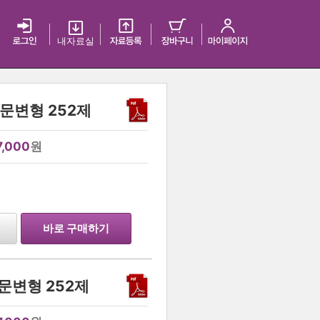
내 자료실
지문변형 252제
7,000
원
…
바로 구매하기
지문변형 252제