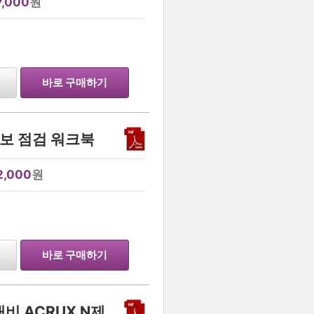
7,000
원
…
바로 구매하기
직보 점검 워크북
2,000
원
…
바로 구매하기
비 ACRUX N제