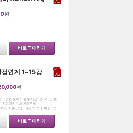
00
원
…
바로 구매하기
간접연계 1~15강
20,000
원
…
변형 문제 1. 교재 개요 1강 ~15강 총
강 ~15강 간접연계 변형문제
설편] • 1강~15강 빠른 정답 · 지문 해석 및 어휘 · 정
바로 구매하기