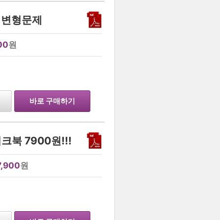
사 변형문제
00
원
…
바로 구매하기
북 7900원!!!
7,900
원
…