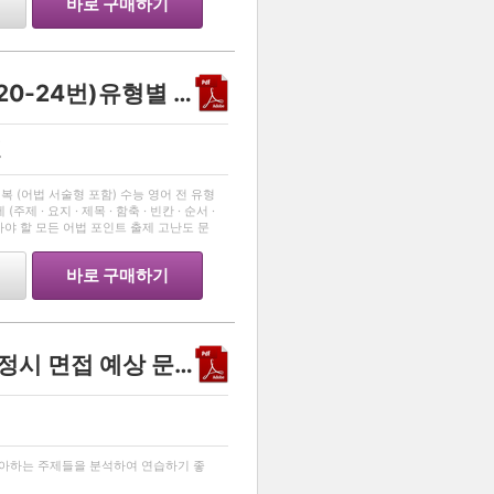
바로 구매하기
26년 고3 영어 모의고사 (20-24번)유형별 변형문제 100문항
원
…
정복 (어법 서술형 포함) 수능 영어 전 유형
제 · 요지 · 제목 · 함축 · 빈칸 · 순서 ·
 알아야 할 모든 어법 포인트 출제 고난도 문
 지문을 파
바로 구매하기
[TOP SECRET]서울교대 정시 면접 예상 문제 15 및 해설
…
좋아하는 주제들을 분석하여 연습하기 좋