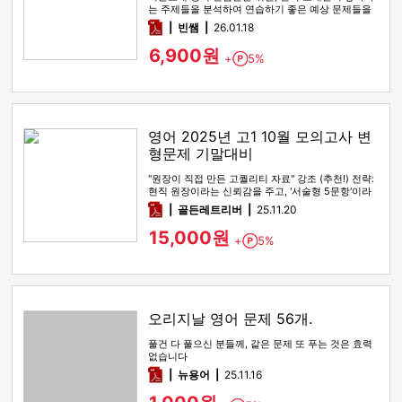
는 주제들을 분석하여 연습하기 좋은 예상 문제들을
담았다!
pdf
빈쌤
26.01.18
6,900원
+
5%
Point
영어 2025년 고1 10월 모의고사 변
형문제 기말대비
"원장이 직접 만든 고퀄리티 자료" 강조 (추천!) 전략:
현직 원장이라는 신뢰감을 주고, '서술형 5문항'이라
는 압도적인 …
pdf
골든레트리버
25.11.20
15,000원
+
5%
Point
오리지날 영어 문제 56개.
풀건 다 풀으신 분들께, 같은 문제 또 푸는 것은 효력
없습니다
pdf
뉴용어
25.11.16