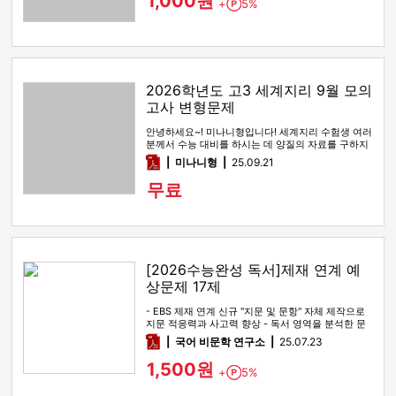
1,000원
+
5%
Point
2026학년도 고3 세계지리 9월 모의
고사 변형문제
안녕하세요~! 미나니형입니다! 세계지리 수험생 여러
분께서 수능 대비를 하시는 데 양질의 자료를 구하지
못하여 곤란할 일이 없…
pdf
미나니형
25.09.21
무료
[2026수능완성 독서]제재 연계 예
상문제 17제
- EBS 제재 연계 신규 "지문 및 문항" 자체 제작으로
지문 적응력과 사고력 향상 - 독서 영역을 분석한 문
제지로 실전 …
pdf
국어 비문학 연구소
25.07.23
1,500원
+
5%
Point