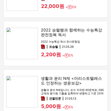
22,000원
+
5%
Point
2022 승렬쌤과 함께하는 수능특강
완전정복 독서
2022 수능특강 독서 유사문항집
pdf
조승렬
21.05.26
2,200원
+
5%
Point
생활과 윤리 N제 <아리스토텔레스
도 인정하는 생윤보감>
생활과 윤리 N제입니다. 순수 자작한 60문제로, EBS
교재와 평가원 기출을 압축하여 변형하고 기존 2015
개정교육과정 교과…
pdf
건철민쿤
21.05.13
5,000원
+
5%
Point