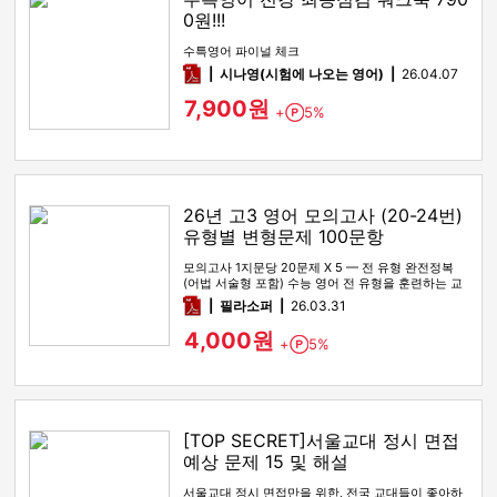
0원!!!
수특영어 파이널 체크
pdf
시나영(시험에 나오는 영어)
26.04.07
7,900원
+
5%
Point
26년 고3 영어 모의고사 (20-24번)
유형별 변형문제 100문항
모의고사 1지문당 20문제 X 5 — 전 유형 완전정복
(어법 서술형 포함) 수능 영어 전 유형을 훈련하는 교
재입니다. 구성…
pdf
필라소퍼
26.03.31
4,000원
+
5%
Point
[TOP SECRET]서울교대 정시 면접
예상 문제 15 및 해설
서울교대 정시 면접만을 위한, 전국 교대들이 좋아하