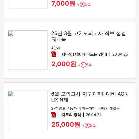
7,000원
+
5%
Point
26년 3월 고2 모의고사 직보 점검
워크북
4단계
pdf
시나영(시험에 나오는 영어)
26.04.25
2,000원
+
5%
Point
6월 모의고사 지구과학Ⅱ 대비 ACR
UX N제
27학년도 수능 대비 지구과학 Ⅱ N제의 첫걸음
pdf
지투의 정석
26.04.24
25,000원
+
5%
Point