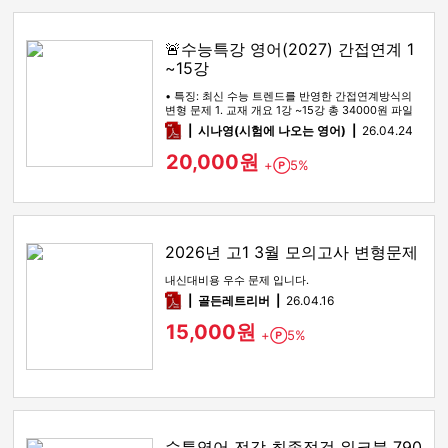
🚨수능특강 영어(2027) 간접연계 1
~15강
• 특징: 최신 수능 트렌드를 반영한 간접연계방식의
변형 문제 1. 교재 개요 1강 ~15강 총 34000원 파일
을 통합했습…
pdf
시나영(시험에 나오는 영어)
26.04.24
20,000원
+
5%
Point
2026년 고1 3월 모의고사 변형문제
내신대비용 우수 문제 입니다.
pdf
골든레트리버
26.04.16
15,000원
+
5%
Point
수특영어 전강 최종점검 워크북 790