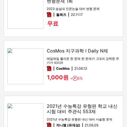
변형문제 1회
2023 숭실대 인문논술 대비 변형 문제
pdf
들뢰즈
22.11.17
무료
CosMos 지구과학 I Daily N제
매일매일 풀어온 한 문제 한 문제가 그대의 강력한 무
기가 되리라
pdf
CosMos
21.06.12
1,000원
+
5%
Point
2021년 수능특강 유형편 학교 내신
시험 대비 주관식 553제
2021년 수능특강 유형편 내신 대비 서술형 문제
pdf
쟈니쌤 (유재성)
21.06.05