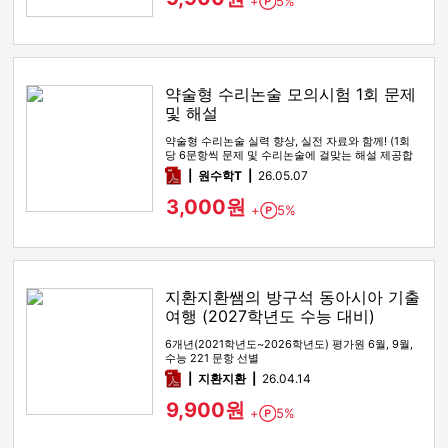
+
5%
Point
약술형 수리논술 모의시험 1회 문제
및 해설
약술형 수리논술 실력 향상, 실전 자료와 함께! (1회
당 6문항씩 문제 및 수리논술에 걸맞는 해설 제공합
니다!)
pdf
원수학T
26.05.07
3,000원
+
5%
Point
지환지환쌤의 방구석 동아시아 기출
여행 (2027학년도 수능 대비)
6개년(2021학년도~2026학년도) 평가원 6월, 9월,
수능 221 문항 선별
pdf
지환지환
26.04.14
9,900원
+
5%
Point