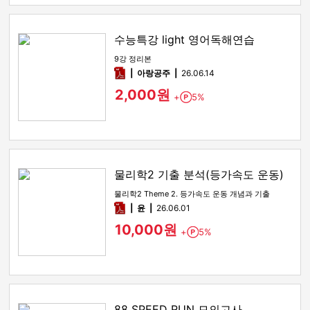
수능특강 light 영어독해연습
9강 정리본
pdf
아랑공주
26.06.14
2,000원
+
5%
Point
물리학2 기출 분석(등가속도 운동)
물리학2 Theme 2. 등가속도 운동 개념과 기출
pdf
윤
26.06.01
10,000원
+
5%
Point
88 SPEED RUN 모의고사