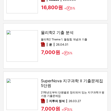
16,800원
+
5%
Point
물리학2 기출 분석
물리학2 Theme 1. 돌림힘 개념과 기출
pdf
윤
26.04.01
7,000원
+
5%
Point
SuperNova 지구과학 Ⅱ 기출문제집
5단원
21학년도부터 단원별로 정리되어 있는 지구과학 Ⅱ 평
가원 기출문제집
pdf
지투의 정석
26.03.27
7,000원
+
5%
Point