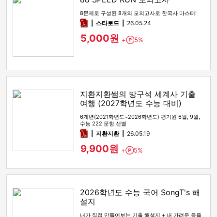
8문제로 구성된 8개의 모의고사로 한국사 마스터!
pdf
스타로드
26.05.24
5,000원
+
5%
Point
지환지환쌤의 방구석 세계사 기출
여행 (2027학년도 수능 대비)
6개년(2021학년도~2026학년도) 평가원 6월, 9월,
수능 222 문항 선별
pdf
지환지환
26.05.19
9,900원
+
5%
Point
2026학년도 수능 국어 SongT's 해
설지
내가 직접 만들어보는 기출 해설지 + 내 가려운 등을