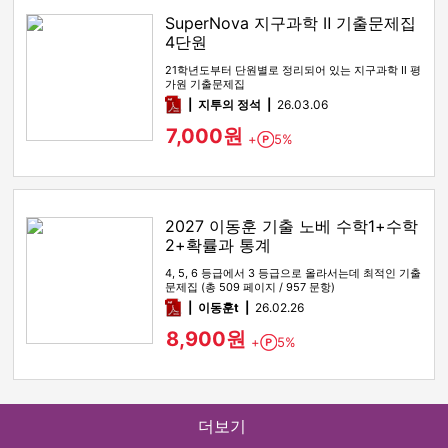
SuperNova 지구과학 Ⅱ 기출문제집
4단원
21학년도부터 단원별로 정리되어 있는 지구과학 Ⅱ 평
가원 기출문제집
pdf
지투의 정석
26.03.06
7,000원
+
5%
Point
2027 이동훈 기출 노베 수학1+수학
2+확률과 통계
4, 5, 6 등급에서 3 등급으로 올라서는데 최적인 기출
문제집 (총 509 페이지 / 957 문항)
pdf
이동훈t
26.02.26
8,900원
+
5%
Point
더보기