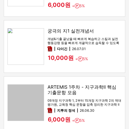
6,000원
+
5%
Point
궁극의 지1 실전개념서
개념&기출 끝났을 때 빠르게 복습하고 스킬과 실전
행동강령 등을 빠르게 개괄적으로 습득할 수 있도록
해주는 실전개념서
pdf
다이긴
26.07.01
10,000원
+
5%
Point
ARTEMIS 1주차 - 지구과학Ⅱ 핵심
기출문항 모음
09개정 지구과학 1, 2부터 15개정 지구과학 2의 역대
평가원, 교육청 핵심 문항을 압축 정리한 지구과학 Ⅱ
기출 선별 …
pdf
지투의 정석
26.06.30
6,000원
+
5%
Point