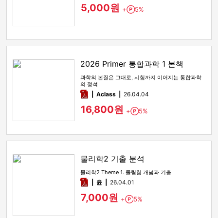
5,000원
+
5%
Point
2026 Primer 통합과학 1 본책
과학의 본질은 그대로, 시험까지 이어지는 통합과학
의 정석
pdf
Aclass
26.04.04
16,800원
+
5%
Point
물리학2 기출 분석
물리학2 Theme 1. 돌림힘 개념과 기출
pdf
윤
26.04.01
7,000원
+
5%
Point