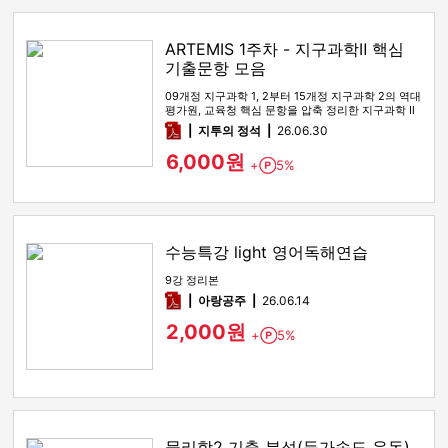
ARTEMIS 1주차 - 지구과학Ⅱ 핵심
기출문항 모음
09개정 지구과학 1, 2부터 15개정 지구과학 2의 역대
평가원, 교육청 핵심 문항을 압축 정리한 지구과학 Ⅱ
기출 선별 …
pdf
지투의 정석
26.06.30
6,000원
+
5%
Point
수능특강 light 영어독해연습
9강 정리본
pdf
아랑공주
26.06.14
2,000원
+
5%
Point
물리학2 기출 분석(등가속도 운동)