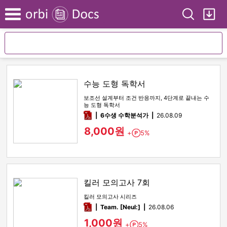
Search
My
Menu
수능 도형 독학서
보조선 설계부터 조건 반응까지, 4단계로 끝내는 수
능 도형 독학서
pdf
6수생 수학분석가
26.08.09
8,000원
+
5%
Point
킬러 모의고사 7회
킬러 모의고사 시리즈
pdf
Team. [Neul:]
26.08.06
1,000원
+
5%
Point