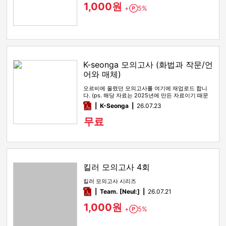
1,000원
+
5%
Point
K-seonga 모의고사 (화법과 작문/언
어와 매체)
오르비에 올렸던 모의고사를 여기에 재업로드 합니
다. (ps. 해당 자료는 2025년에 만든 자료이기 때문
에, 올해 수능특강 …
pdf
K-Seonga
26.07.23
무료
킬러 모의고사 4회
킬러 모의고사 시리즈
pdf
Team. [Neul:]
26.07.21
1,000원
+
5%
Point