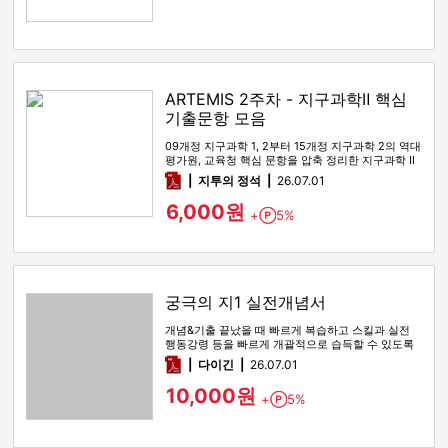
ARTEMIS 2주차 - 지구과학Ⅱ 핵심
기출문항 모음
09개정 지구과학 1, 2부터 15개정 지구과학 2의 역대
평가원, 교육청 핵심 문항을 압축 정리한 지구과학 Ⅱ
기출 선별 …
pdf
지투의 정석
26.07.01
6,000원
+
5%
Point
궁극의 지1 실전개념서
개념&기출 끝났을 때 빠르게 복습하고 스킬과 실전
행동강령 등을 빠르게 개괄적으로 습득할 수 있도록
해주는 실전개념서
pdf
다이긴
26.07.01
10,000원
+
5%
Point