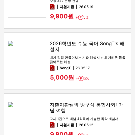
수능 222 문항 선별
pdf
지환지환
26.05.19
9,900원
+
5%
Point
2026학년도 수능 국어 SongT's 해
설지
내가 직접 만들어보는 기출 해설지 + 내 가려운 등을
긁어주는 해설
pdf
SongT
26.05.17
5,000원
+
5%
Point
지환지환쌤의 방구석 통합사회1 개
념 여행
교재 1권으로 개념 4회독이 가능한 독학 개념서
pdf
지환지환
26.05.12
9,900원