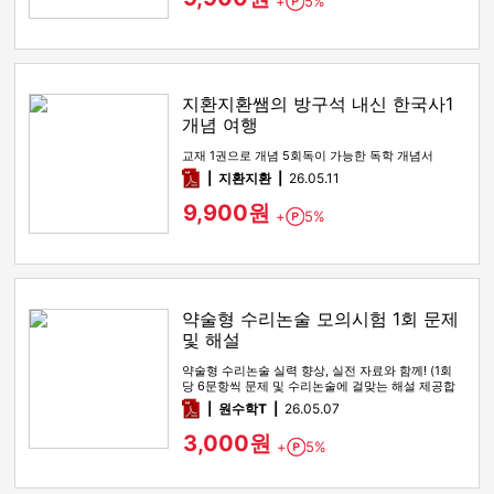
+
5%
Point
지환지환쌤의 방구석 내신 한국사1
개념 여행
교재 1권으로 개념 5회독이 가능한 독학 개념서
pdf
지환지환
26.05.11
9,900원
+
5%
Point
약술형 수리논술 모의시험 1회 문제
및 해설
약술형 수리논술 실력 향상, 실전 자료와 함께! (1회
당 6문항씩 문제 및 수리논술에 걸맞는 해설 제공합
니다!)
pdf
원수학T
26.05.07
3,000원
+
5%
Point