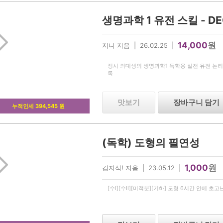
14,000
원
지니 지음 | 26.02.25 |
정시 의대생의 생명과학1 독학용 실전 유전 논리
록
맛보기
장바구니 담기
누적인세 394,545 원
(독학) 도형의 필연성
1,000
원
김지석! 지음 | 23.05.12 |
[수Ⅰ][수Ⅱ][미적분][기하] 도형 6시간 안에 초