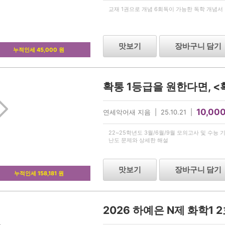
교재 1권으로 개념 6회독이 가능한 독학 개념서
맛보기
장바구니 담기
누적인세 45,000 원
확통 1등급을 원한다면, <
10,00
연세악어새 지음 | 25.10.21 |
22~25학년도 3월/6월/9월 모의고사 및 수능
난도 문제와 상세한 해설
맛보기
장바구니 담기
누적인세 158,181 원
2026 하예은 N제 화학1 