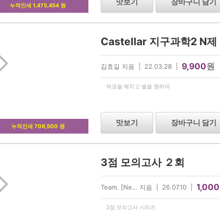
맛보기
장바구니 담기
누적인세 1,475,454 원
Castellar 지구과학2 N제
9,900
원
김효길 지음 | 22.03.28 |
역경을 헤치고 별을 향하여
맛보기
장바구니 담기
누적인세 706,500 원
3점 모의고사 ２회
1,000
Team. [Ne… 지음 | 26.07.10 |
3점 모의고사 시리즈