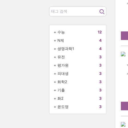
+
수능
12
+
N제
4
+
생명과학1
4
+
유전
3
+
평가원
3
+
의대생
3
+
화학2
3
+
기출
3
+
화2
3
+
윤도영
3