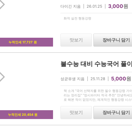
3,000
원
다이긴 지음 | 26.01.25 |
화작 실전 행동강령
맛보기
장바구니 담기
누적인세 17,727 원
5,000
원
성균유생 지음 | 25.11.28 |
책 소개 "국어 선택자를 위한 필수 행동강령 가이
리는 정리집" "정시파이터 적극 추천" 안녕하세
로 해본 적이 없었지만, 체계적인 행동강령 시스
98, 불수능이었던 22수능 국어 백분위 99를 
은
맛보기
장바구니 담기
누적인세 20,454 원