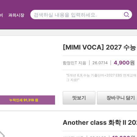
비
과외시장
4,900
원
함정민T 지음 | 26.07.14 |
"5개년 6,9,수능 기출단어+2027 EBS 연계
그 자료!"
맛보기
장바구니 담기
누적인세 91,318 원