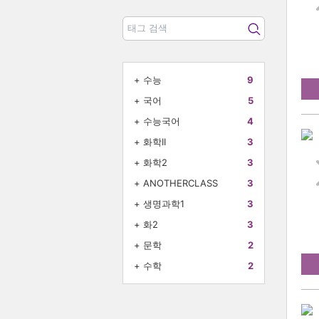
+
수능
9
+
국어
5
+
수능국어
4
+
화학II
3
+
화학2
3
+
ANOTHERCLASS
3
+
생명과학1
3
+
화2
3
+
문학
2
+
수학
2