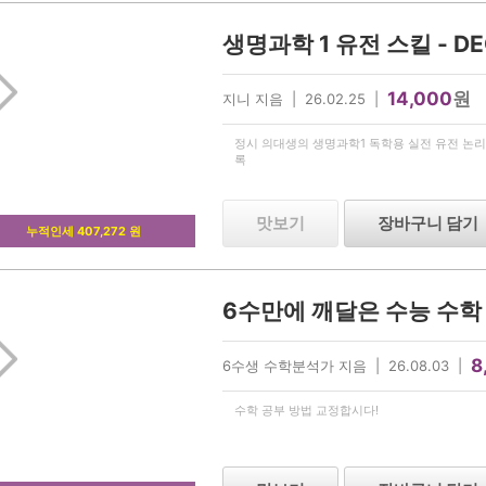
14,000
원
지니 지음 | 26.02.25 |
정시 의대생의 생명과학1 독학용 실전 유전 논리
록
맛보기
장바구니 담기
누적인세 407,272 원
6수만에 깨달은 수능 수학
8
6수생 수학분석가 지음 | 26.08.03 |
수학 공부 방법 교정합시다!