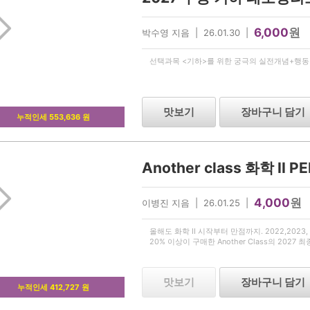
6,000
원
박수영 지음 | 26.01.30 |
선택과목 <기하>를 위한 궁극의 실전개념+행동강
맛보기
장바구니 담기
누적인세 553,636 원
Another class 화학 II P
4,000
원
이병진 지음 | 26.01.25 |
올해도 화학 II 시작부터 만점까지. 2022,2023, 2
20% 이상이 구매한 Another Class의 2027 최
맛보기
장바구니 담기
누적인세 412,727 원