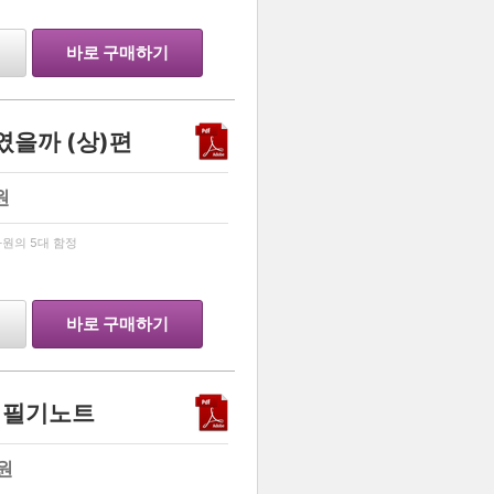
바로 구매하기
였을까 (상)편
원
…
원의 5대 함정
바로 구매하기
념 필기노트
원