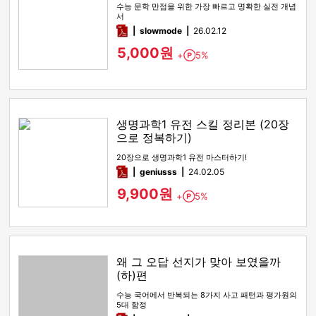
수능 문학 만점을 위한 가장 빠르고 명확한 실전 개념
서
pdf
slowmode
26.02.12
5,000원
+
5%
Point
생명과학1 유전 스킬 정리본 (20장
으로 정복하기)
20장으로 생명과학1 유전 마스터하기!
pdf
geniusss
24.02.05
9,900원
+
5%
Point
왜 그 오답 선지가 맞아 보였을까
(하)편
수능 국어에서 반복되는 8가지 사고 패턴과 평가원의
5대 함정