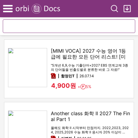
Search
My
Menu
[MIMI VOCA] 2027 수능 영어 1등
급에 필요한 모든 단어 리스트! [미
미보카]
"5개년 6,9,수능 기출단어+2027 EBS 연계교재 3종
의 단어들을 빈출도별로 분류한 바로 그 자료!"
pdf
함정민T
26.07.14
4,900원
+
5%
Point
Another class 화학 II 2027 The Fin
al Part 1
올해도 화학 II 시작부터 만점까지. 2022,2023, 202
4, 2025,2026 수능 화학 II 응시자 20% 이상이 …