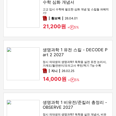
수학 심화 개념서
고교 입시 수학에 필요한 심화 개념 및 스킬들 파헤치
기!
pdf
황보백
26.04.01
21,200원
+
5%
Point
생명과학 1 유전 스킬 - DECODE P
art 2 2027
정시 의대생의 생명과학1 독학용 실전 유전 논리서,
가계도/돌연변이/모의고사 루틴/찍기 Tip 수록
pdf
지니
26.02.25
14,000원
+
5%
Point
생명과학 1 비유전/준킬러 총정리 -
OBSERVE 2027
정시 의대생의 생명과학1 독학용 실전 개념서, 비유