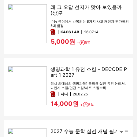
왜 그 오답 선지가 맞아 보였을까
(상)편
수능 국어에서 반복되는 8가지 사고 패턴과 평가원의
5대 함정
pdf
KAOS LAB
26.07.14
5,000원
+
5%
Point
생명과학 1 유전 스킬 - DECODE P
art 1 2027
정시 의대생의 생명과학1 독학용 실전 유전 논리서,
다인자 스킬/연관 스킬/세포 스킬수록
pdf
지니
26.02.25
14,000원
+
5%
Point
2027 수능 문학 실전 개념 필기노트