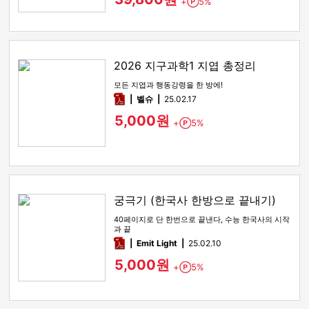
+
5%
Point
2026 지구과학1 지엽 총정리
모든 지엽과 행동강령을 한 방에!
pdf
벨슈
25.02.17
5,000원
+
5%
Point
궁극기 (한국사 한방으로 끝내기)
40페이지로 단 한번으로 끝낸다, 수능 한국사의 시작
과 끝
pdf
Emit Light
25.02.10
5,000원
+
5%
Point