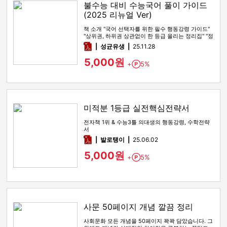
불수능 대비 수능국어 풀이 가이드
(2025 리뉴얼 Ver)
책 소개 "국어 선택자를 위한 필수 행동강령 가이드"
"상위권, 하위권 상관없이 한 등급 올리는 정리집" "정
시파이터 적극 …
pdf
성균유생
25.11.28
5,000원
+
5%
Point
미적분 1등급 실전핵심전략서
전자책 1위 & 수능3틀 의대생의 행동강령, 수학전략
서
pdf
발로탱이
25.06.02
5,000원
+
5%
Point
사문 50페이지 개념 깔끔 정리
사회문화 모든 개념을 50페이지 꽉꽉 담았습니다. 그