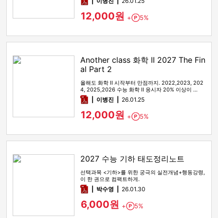
pdf
이병진
26.01.25
12,000원
+
5%
Point
Another class 화학 II 2027 The Fin
al Part 2
올해도 화학 II 시작부터 만점까지. 2022,2023, 202
4, 2025,2026 수능 화학 II 응시자 20% 이상이 …
pdf
이병진
26.01.25
12,000원
+
5%
Point
2027 수능 기하 태도정리노트
선택과목 <기하>를 위한 궁극의 실전개념+행동강령,
이 한 권으로 컴팩트하게.
pdf
박수영
26.01.30
6,000원
+
5%
Point