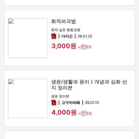
화작파괴법
화작 실전 행동강령
pdf
다이긴
26.01.25
3,000원
+
5%
Point
생윤/생활과 윤리 ) 개념과 심화 선
지 정리본
생윤 정리본
pdf
고구마라떼
26.01.15
4,000원
+
5%
Point