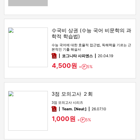
수국비 상권 (수능 국어 비문학의 과
학적 학습법)
수능 국어에 대한 효율적 접근법, 독해력을 기르는 근
본적인 기출 해설서
pdf
코그니타 사피엔스
20.04.19
4,500원
+
5%
Point
3점 모의고사 ２회
3점 모의고사 시리즈
pdf
Team. [Neul:]
26.07.10
1,000원
+
5%
Point