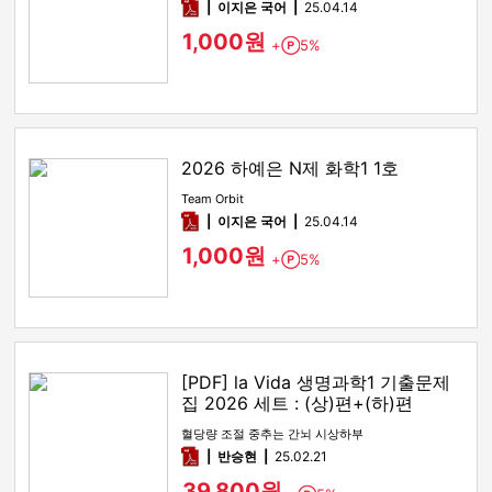
pdf
이지은 국어
25.04.14
1,000원
+
5%
Point
2026 하예은 N제 화학1 1호
Team Orbit
pdf
이지은 국어
25.04.14
1,000원
+
5%
Point
[PDF] la Vida 생명과학1 기출문제
집 2026 세트 : (상)편+(하)편
혈당량 조절 중추는 간뇌 시상하부
pdf
반승현
25.02.21
39,800원