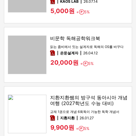
pdf
KAOS LAB
26.07.14
5,000원
+
5%
Point
비문학 독해공학워크북
읽는 좀비에서 짓는 설계자로 독해의 OS를 바꾸다
pdf
은둔설계자
26.04.12
20,000원
+
5%
Point
지환지환쌤의 방구석 동아시아 개념
여행 (2027학년도 수능 대비)
교재 1권으로 개념 6회독이 가능한 독학 개념서
pdf
지환지환
26.01.27
9,900원
+
5%
Point