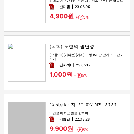
외에도 개념간 상대적인 차이점을 구분하는 꿀팁도
함께 있습니다
pdf
반디캠
23.06.05
4,900원
+
5%
Point
(독학) 도형의 필연성
[수Ⅰ][수Ⅱ][미적분][기하] 도형 6시간 안에 초고난도
까지
pdf
김지석!
23.05.12
1,000원
+
5%
Point
Castellar 지구과학2 N제 2023
역경을 헤치고 별을 향하여
pdf
김효길
22.03.28
9,900원
+
5%
Point