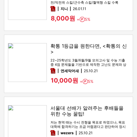
전/막전위 스킬/근수축 스킬/혈액형 스킬 수록
pdf
지니
26.01.11
8,000원
+
5%
Point
확통 1등급을 원한다면, <확통의 신
>
22~25학년도 3월/6월/9월 모의고사 및 수능 기출
중 4점 문제들을 기반으로 제작한 고난도 문제와 상
세한 해설
pdf
연세악어새
25.10.21
10,000원
+
5%
Point
서울대 선배가 알려주는 후배들을
위한 수능 꿀팁!
저는 현역 때는 수시 전형을 목표로 하였으나, 목표
대학에 합격하기는 조금 어렵겠다고 판단하여 정시
전형을 노리며 재수를 시…
pdf
wezers
25.10.21