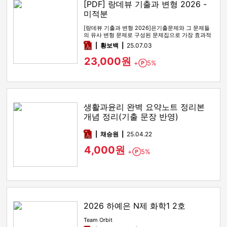
[PDF] 랑데뷰 기출과 변형 2026 -
미적분
[랑데뷰 기출과 변형 2026]은기출문제와 그 문제들
의 유사 변형 문제로 구성된 문제집으로 가장 효과적
인 기출문제 공부 방법…
pdf
황보백
25.07.03
23,000원
+
5%
Point
생활과윤리 완벽 요약노트 정리본
개념 정리(기출 문장 반영)
pdf
채승원
25.04.22
4,000원
+
5%
Point
2026 하예은 N제 화학1 2호
Team Orbit