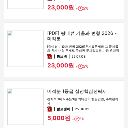
23,000원
+
5%
Point
[PDF] 랑데뷰 기출과 변형 2026 -
미적분
[랑데뷰 기출과 변형 2026]은기출문제와 그 문제들
의 유사 변형 문제로 구성된 문제집으로 가장 효과적
인 기출문제 공부 방법…
pdf
황보백
25.07.03
23,000원
+
5%
Point
미적분 1등급 실전핵심전략서
전자책 1위 & 수능3틀 의대생의 행동강령, 수학전략
서
pdf
발로탱이
25.06.02
5,000원
+
5%
Point