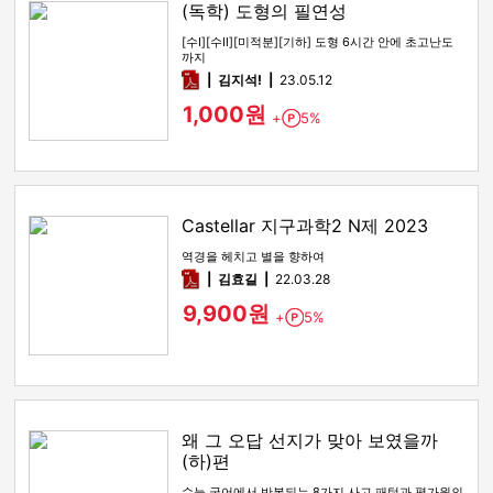
(독학) 도형의 필연성
[수Ⅰ][수Ⅱ][미적분][기하] 도형 6시간 안에 초고난도
까지
pdf
김지석!
23.05.12
1,000원
+
5%
Point
Castellar 지구과학2 N제 2023
역경을 헤치고 별을 향하여
pdf
김효길
22.03.28
9,900원
+
5%
Point
왜 그 오답 선지가 맞아 보였을까
(하)편
수능 국어에서 반복되는 8가지 사고 패턴과 평가원의