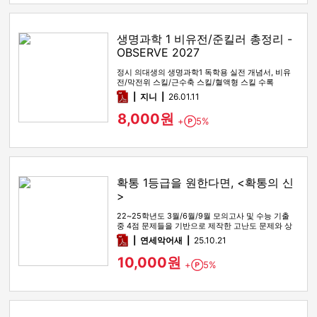
생명과학 1 비유전/준킬러 총정리 -
OBSERVE 2027
정시 의대생의 생명과학1 독학용 실전 개념서, 비유
전/막전위 스킬/근수축 스킬/혈액형 스킬 수록
pdf
지니
26.01.11
8,000원
+
5%
Point
확통 1등급을 원한다면, <확통의 신
>
22~25학년도 3월/6월/9월 모의고사 및 수능 기출
중 4점 문제들을 기반으로 제작한 고난도 문제와 상
세한 해설
pdf
연세악어새
25.10.21
10,000원
+
5%
Point