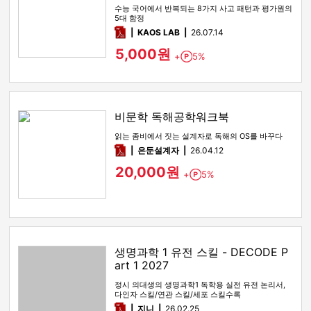
수능 국어에서 반복되는 8가지 사고 패턴과 평가원의
5대 함정
pdf
KAOS LAB
26.07.14
5,000원
+
5%
Point
비문학 독해공학워크북
읽는 좀비에서 짓는 설계자로 독해의 OS를 바꾸다
pdf
은둔설계자
26.04.12
20,000원
+
5%
Point
생명과학 1 유전 스킬 - DECODE P
art 1 2027
정시 의대생의 생명과학1 독학용 실전 유전 논리서,
다인자 스킬/연관 스킬/세포 스킬수록
pdf
지니
26.02.25