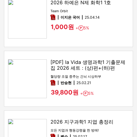
2026 하예은 N제 화학1 1호
Team Orbit
pdf
이지은 국어
25.04.14
1,000원
+
5%
Point
[PDF] la Vida 생명과학1 기출문제
집 2026 세트 : (상)편+(하)편
혈당량 조절 중추는 간뇌 시상하부
pdf
반승현
25.02.21
39,800원
+
5%
Point
2026 지구과학1 지엽 총정리
모든 지엽과 행동강령을 한 방에!
pdf
벨슈
25.02.17