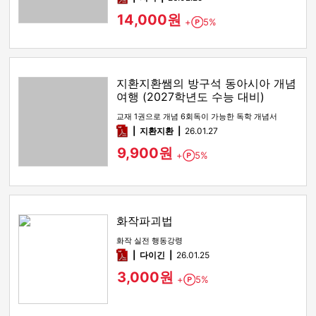
14,000원
+
5%
Point
지환지환쌤의 방구석 동아시아 개념
여행 (2027학년도 수능 대비)
교재 1권으로 개념 6회독이 가능한 독학 개념서
pdf
지환지환
26.01.27
9,900원
+
5%
Point
화작파괴법
화작 실전 행동강령
pdf
다이긴
26.01.25
3,000원
+
5%
Point