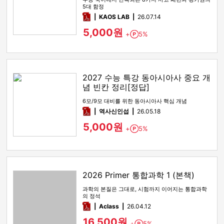
5대 함정
pdf
KAOS LAB
26.07.14
5,000원
+
5%
Point
2027 수능 특강 동아시아사 중요 개
념 빈칸 정리[정답]
6모/9모 대비를 위한 동아시아사 핵심 개념
pdf
역사신인섭
26.05.18
5,000원
+
5%
Point
2026 Primer 통합과학 1 (본책)
과학의 본질은 그대로, 시험까지 이어지는 통합과학
의 정석
pdf
Aclass
26.04.12
16,500원
+
5%