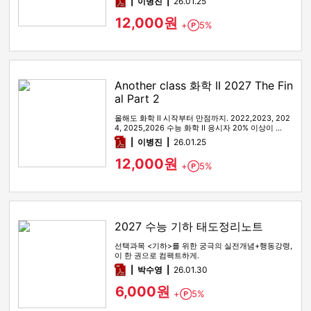
pdf
이병진
26.01.25
12,000원
+
5%
Point
Another class 화학 II 2027 The Fin
al Part 2
올해도 화학 II 시작부터 만점까지. 2022,2023, 202
4, 2025,2026 수능 화학 II 응시자 20% 이상이 …
pdf
이병진
26.01.25
12,000원
+
5%
Point
2027 수능 기하 태도정리노트
선택과목 <기하>를 위한 궁극의 실전개념+행동강령,
이 한 권으로 컴팩트하게.
pdf
박수영
26.01.30
6,000원
+
5%
Point