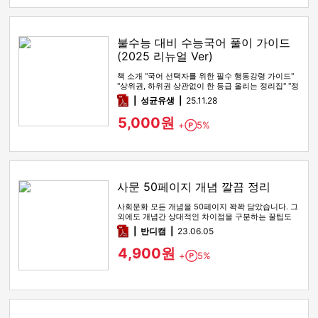
불수능 대비 수능국어 풀이 가이드
(2025 리뉴얼 Ver)
책 소개 "국어 선택자를 위한 필수 행동강령 가이드"
"상위권, 하위권 상관없이 한 등급 올리는 정리집" "정
시파이터 적극 …
pdf
성균유생
25.11.28
5,000원
+
5%
Point
사문 50페이지 개념 깔끔 정리
사회문화 모든 개념을 50페이지 꽉꽉 담았습니다. 그
외에도 개념간 상대적인 차이점을 구분하는 꿀팁도
함께 있습니다
pdf
반디캠
23.06.05
4,900원
+
5%
Point