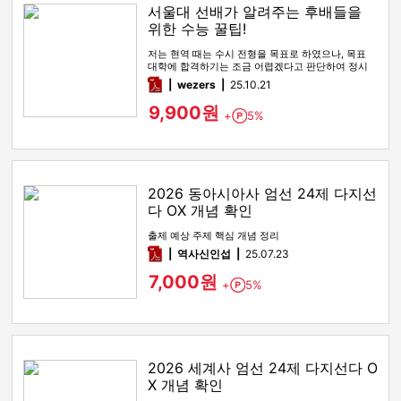
서울대 선배가 알려주는 후배들을
위한 수능 꿀팁!
저는 현역 때는 수시 전형을 목표로 하였으나, 목표
대학에 합격하기는 조금 어렵겠다고 판단하여 정시
전형을 노리며 재수를 시…
pdf
wezers
25.10.21
9,900원
+
5%
Point
2026 동아시아사 엄선 24제 다지선
다 OX 개념 확인
출제 예상 주제 핵심 개념 정리
pdf
역사신인섭
25.07.23
7,000원
+
5%
Point
2026 세계사 엄선 24제 다지선다 O
X 개념 확인