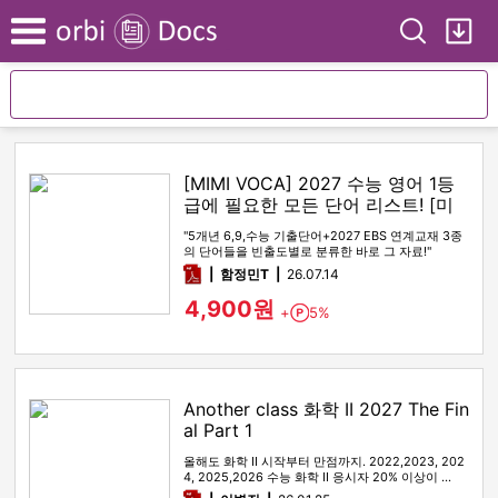
Search
My
Menu
[MIMI VOCA] 2027 수능 영어 1등
급에 필요한 모든 단어 리스트! [미
미보카]
"5개년 6,9,수능 기출단어+2027 EBS 연계교재 3종
의 단어들을 빈출도별로 분류한 바로 그 자료!"
pdf
함정민T
26.07.14
4,900원
+
5%
Point
Another class 화학 II 2027 The Fin
al Part 1
올해도 화학 II 시작부터 만점까지. 2022,2023, 202
4, 2025,2026 수능 화학 II 응시자 20% 이상이 …