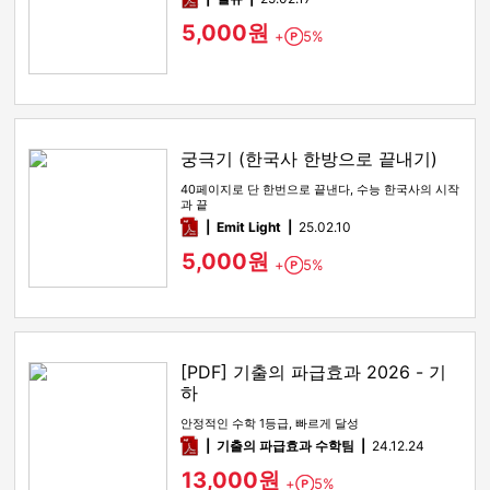
5,000원
+
5%
Point
궁극기 (한국사 한방으로 끝내기)
40페이지로 단 한번으로 끝낸다, 수능 한국사의 시작
과 끝
pdf
Emit Light
25.02.10
5,000원
+
5%
Point
[PDF] 기출의 파급효과 2026 - 기
하
안정적인 수학 1등급, 빠르게 달성
pdf
기출의 파급효과 수학팀
24.12.24
13,000원
+
5%
Point