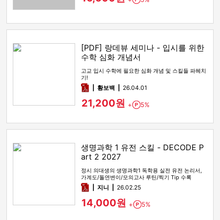
Point
[PDF] 랑데뷰 세미나 - 입시를 위한
수학 심화 개념서
고교 입시 수학에 필요한 심화 개념 및 스킬들 파헤치
기!
pdf
황보백
26.04.01
21,200원
+
5%
Point
생명과학 1 유전 스킬 - DECODE P
art 2 2027
정시 의대생의 생명과학1 독학용 실전 유전 논리서,
가계도/돌연변이/모의고사 루틴/찍기 Tip 수록
pdf
지니
26.02.25
14,000원
+
5%
Point