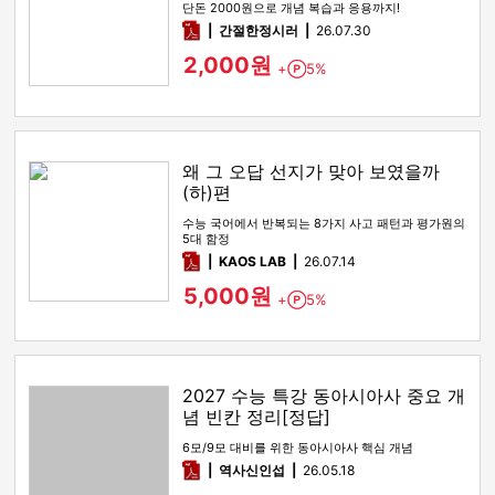
단돈 2000원으로 개념 복습과 응용까지!
pdf
간절한정시러
26.07.30
2,000원
+
5%
Point
왜 그 오답 선지가 맞아 보였을까
(하)편
수능 국어에서 반복되는 8가지 사고 패턴과 평가원의
5대 함정
pdf
KAOS LAB
26.07.14
5,000원
+
5%
Point
2027 수능 특강 동아시아사 중요 개
념 빈칸 정리[정답]
6모/9모 대비를 위한 동아시아사 핵심 개념
pdf
역사신인섭
26.05.18