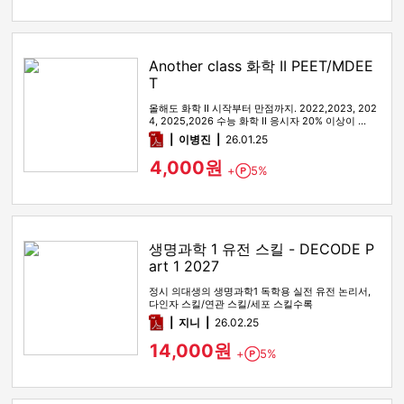
Another class 화학 II PEET/MDEE
T
올해도 화학 II 시작부터 만점까지. 2022,2023, 202
4, 2025,2026 수능 화학 II 응시자 20% 이상이 …
pdf
이병진
26.01.25
4,000원
+
5%
Point
생명과학 1 유전 스킬 - DECODE P
art 1 2027
정시 의대생의 생명과학1 독학용 실전 유전 논리서,
다인자 스킬/연관 스킬/세포 스킬수록
pdf
지니
26.02.25
14,000원
+
5%
Point