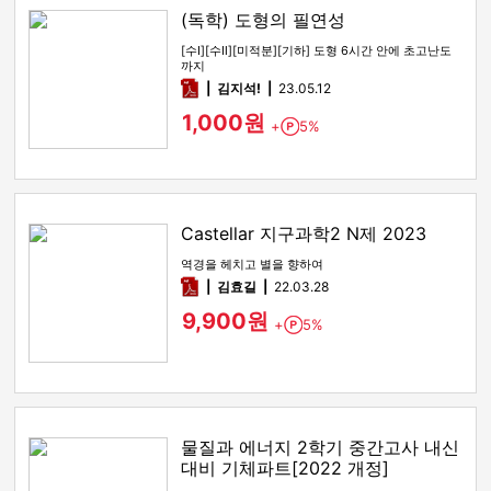
(독학) 도형의 필연성
[수Ⅰ][수Ⅱ][미적분][기하] 도형 6시간 안에 초고난도
까지
pdf
김지석!
23.05.12
1,000원
+
5%
Point
Castellar 지구과학2 N제 2023
역경을 헤치고 별을 향하여
pdf
김효길
22.03.28
9,900원
+
5%
Point
물질과 에너지 2학기 중간고사 내신
대비 기체파트[2022 개정]