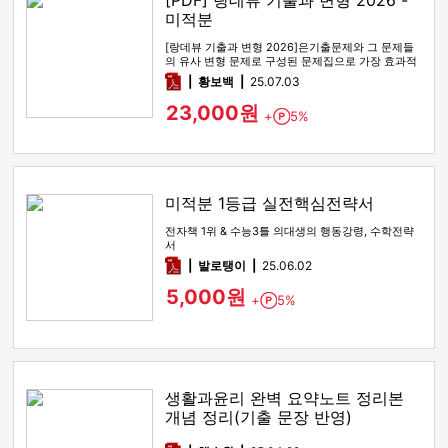
[PDF] 랑데뷰 기출과 변형 2026 -
미적분
[랑데뷰 기출과 변형 2026]은기출문제와 그 문제들
의 유사 변형 문제로 구성된 문제집으로 가장 효과적
인 기출문제 공부 방법…
pdf
황보백
25.07.03
23,000원
+
5%
Point
미적분 1등급 실전핵심전략서
전자책 1위 & 수능3틀 의대생의 행동강령, 수학전략
서
pdf
발로탱이
25.06.02
5,000원
+
5%
Point
생활과윤리 완벽 요약노트 정리본
개념 정리(기출 문장 반영)