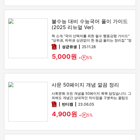
불수능 대비 수능국어 풀이 가이드
(2025 리뉴얼 Ver)
책 소개 "국어 선택자를 위한 필수 행동강령 가이드"
"상위권, 하위권 상관없이 한 등급 올리는 정리집" "정
시파이터 적극 …
pdf
성균유생
25.11.28
5,000원
+
5%
Point
사문 50페이지 개념 깔끔 정리
사회문화 모든 개념을 50페이지 꽉꽉 담았습니다. 그
외에도 개념간 상대적인 차이점을 구분하는 꿀팁도
함께 있습니다
pdf
반디캠
23.06.05
4,900원
+
5%
Point