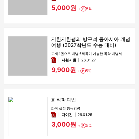
5,000원
+
5%
Point
지환지환쌤의 방구석 동아시아 개념
여행 (2027학년도 수능 대비)
교재 1권으로 개념 6회독이 가능한 독학 개념서
pdf
지환지환
26.01.27
9,900원
+
5%
Point
화작파괴법
화작 실전 행동강령
pdf
다이긴
26.01.25
3,000원
+
5%
Point