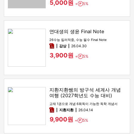
5,000원
+
5%
Point
연대생의 생윤 Final Note
26수능 킬러적중, 수능 필수 Final Note
pdf
감상​
26.04.30
3,900원
+
5%
Point
지환지환쌤의 방구석 세계사 개념
여행 (2027학년도 수능 대비)
교재 1권으로 개념 6회독이 가능한 독학 개념서
pdf
지환지환
26.04.14
9,900원
+
5%
Point