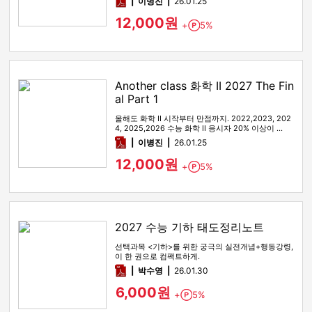
pdf
이병진
26.01.25
12,000원
+
5%
Point
Another class 화학 II 2027 The Fin
al Part 1
올해도 화학 II 시작부터 만점까지. 2022,2023, 202
4, 2025,2026 수능 화학 II 응시자 20% 이상이 …
pdf
이병진
26.01.25
12,000원
+
5%
Point
2027 수능 기하 태도정리노트
선택과목 <기하>를 위한 궁극의 실전개념+행동강령,
이 한 권으로 컴팩트하게.
pdf
박수영
26.01.30
6,000원
+
5%
Point