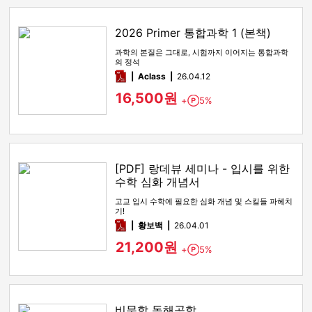
2026 Primer 통합과학 1 (본책)
과학의 본질은 그대로, 시험까지 이어지는 통합과학
의 정석
pdf
Aclass
26.04.12
16,500원
+
5%
Point
[PDF] 랑데뷰 세미나 - 입시를 위한
수학 심화 개념서
고교 입시 수학에 필요한 심화 개념 및 스킬들 파헤치
기!
pdf
황보백
26.04.01
21,200원
+
5%
Point
비문학 독해공학