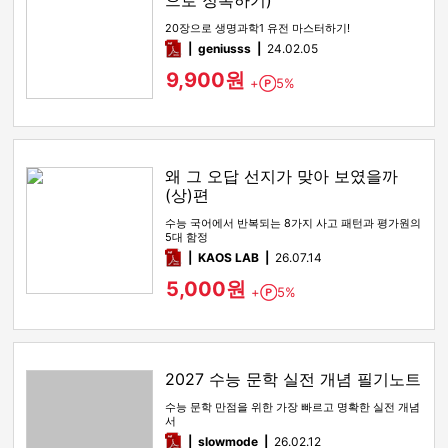
으로 정복하기)
20장으로 생명과학1 유전 마스터하기!
pdf
geniusss
24.02.05
9,900원
+
5%
Point
왜 그 오답 선지가 맞아 보였을까
(상)편
수능 국어에서 반복되는 8가지 사고 패턴과 평가원의
5대 함정
pdf
KAOS LAB
26.07.14
5,000원
+
5%
Point
2027 수능 문학 실전 개념 필기노트
수능 문학 만점을 위한 가장 빠르고 명확한 실전 개념
서
pdf
slowmode
26.02.12