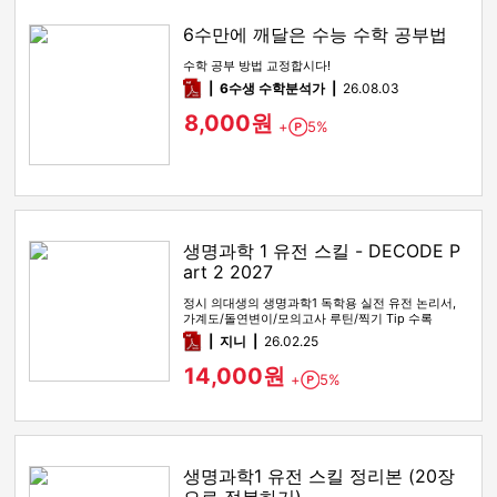
6수만에 깨달은 수능 수학 공부법
수학 공부 방법 교정합시다!
pdf
6수생 수학분석가
26.08.03
8,000원
+
5%
Point
생명과학 1 유전 스킬 - DECODE P
art 2 2027
정시 의대생의 생명과학1 독학용 실전 유전 논리서,
가계도/돌연변이/모의고사 루틴/찍기 Tip 수록
pdf
지니
26.02.25
14,000원
+
5%
Point
생명과학1 유전 스킬 정리본 (20장