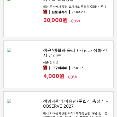
읽는 좀비에서 짓는 설계자로 독해의 OS를 바꾸다
pdf
은둔설계자
26.03.29
20,000원
+
5%
Point
생윤/생활과 윤리 ) 개념과 심화 선
지 정리본
생윤 정리본
pdf
고구마라떼
26.01.15
4,000원
+
5%
Point
생명과학 1 비유전/준킬러 총정리 -
OBSERVE 2027
정시 의대생의 생명과학1 독학용 실전 개념서, 비유