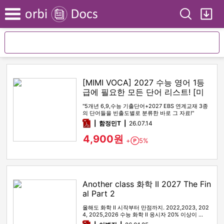
Search
My
Menu
[MIMI VOCA] 2027 수능 영어 1등
급에 필요한 모든 단어 리스트! [미
미보카]
"5개년 6,9,수능 기출단어+2027 EBS 연계교재 3종
의 단어들을 빈출도별로 분류한 바로 그 자료!"
pdf
함정민T
26.07.14
4,900원
+
5%
Point
Another class 화학 II 2027 The Fin
al Part 2
올해도 화학 II 시작부터 만점까지. 2022,2023, 202
4, 2025,2026 수능 화학 II 응시자 20% 이상이 …