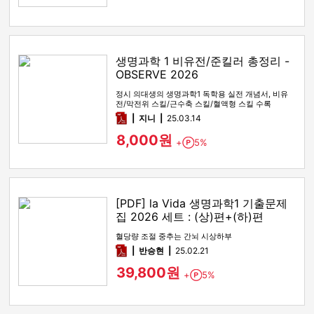
생명과학 1 비유전/준킬러 총정리 -
OBSERVE 2026
정시 의대생의 생명과학1 독학용 실전 개념서, 비유
전/막전위 스킬/근수축 스킬/혈액형 스킬 수록
pdf
지니
25.03.14
8,000원
+
5%
Point
[PDF] la Vida 생명과학1 기출문제
집 2026 세트 : (상)편+(하)편
혈당량 조절 중추는 간뇌 시상하부
pdf
반승현
25.02.21
39,800원
+
5%
Point