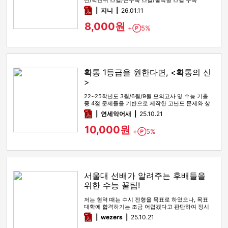
전/막전위 스킬/근수축 스킬/혈액형 스킬 수록
pdf
지니
26.01.11
8,000원
+
5%
Point
확통 1등급을 원한다면, <확통의 신
>
22~25학년도 3월/6월/9월 모의고사 및 수능 기출
중 4점 문제들을 기반으로 제작한 고난도 문제와 상
세한 해설
pdf
연세악어새
25.10.21
10,000원
+
5%
Point
서울대 선배가 알려주는 후배들을
위한 수능 꿀팁!
저는 현역 때는 수시 전형을 목표로 하였으나, 목표
대학에 합격하기는 조금 어렵겠다고 판단하여 정시
전형을 노리며 재수를 시…
pdf
wezers
25.10.21