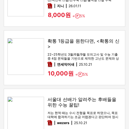
전/막전위 스킬/근수축 스킬/혈액형 스킬 수록
pdf
지니
26.01.11
8,000원
+
5%
Point
확통 1등급을 원한다면, <확통의 신
>
22~25학년도 3월/6월/9월 모의고사 및 수능 기출
중 4점 문제들을 기반으로 제작한 고난도 문제와 상
세한 해설
pdf
연세악어새
25.10.21
10,000원
+
5%
Point
서울대 선배가 알려주는 후배들을
위한 수능 꿀팁!
저는 현역 때는 수시 전형을 목표로 하였으나, 목표
대학에 합격하기는 조금 어렵겠다고 판단하여 정시
전형을 노리며 재수를 시…
pdf
wezers
25.10.21