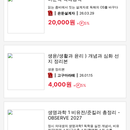
읽는 좀비에서 짓는 설계자로 독해의 OS를 바꾸다
pdf
은둔설계자
26.03.29
20,000원
+
5%
Point
생윤/생활과 윤리 ) 개념과 심화 선
지 정리본
생윤 정리본
pdf
고구마라떼
26.01.15
4,000원
+
5%
Point
생명과학 1 비유전/준킬러 총정리 -
OBSERVE 2027
정시 의대생의 생명과학1 독학용 실전 개념서, 비유