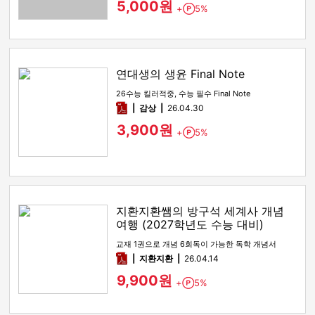
5,000원
+
5%
Point
연대생의 생윤 Final Note
26수능 킬러적중, 수능 필수 Final Note
pdf
감상​
26.04.30
3,900원
+
5%
Point
지환지환쌤의 방구석 세계사 개념
여행 (2027학년도 수능 대비)
교재 1권으로 개념 6회독이 가능한 독학 개념서
pdf
지환지환
26.04.14
9,900원
+
5%
Point