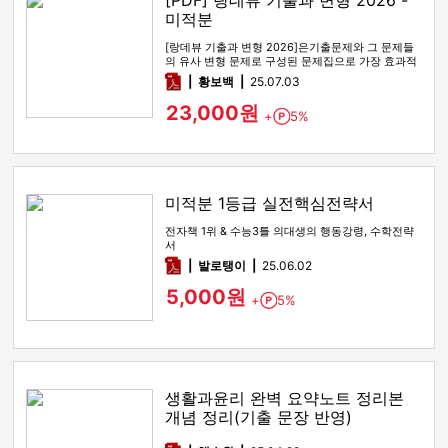
[PDF] 랑데뷰 기출과 변형 2026 -
미적분
[랑데뷰 기출과 변형 2026]은기출문제와 그 문제들
의 유사 변형 문제로 구성된 문제집으로 가장 효과적
인 기출문제 공부 방법…
pdf
황보백
25.07.03
23,000원
+
5%
Point
미적분 1등급 실전핵심전략서
전자책 1위 & 수능3틀 의대생의 행동강령, 수학전략
서
pdf
발로탱이
25.06.02
5,000원
+
5%
Point
생활과윤리 완벽 요약노트 정리본
개념 정리(기출 문장 반영)