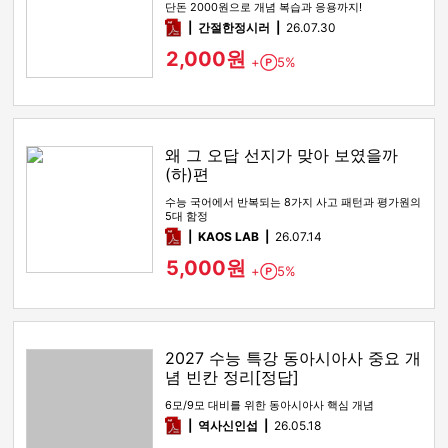
단돈 2000원으로 개념 복습과 응용까지!
pdf
간절한정시러
26.07.30
2,000원
+
5%
Point
왜 그 오답 선지가 맞아 보였을까
(하)편
수능 국어에서 반복되는 8가지 사고 패턴과 평가원의
5대 함정
pdf
KAOS LAB
26.07.14
5,000원
+
5%
Point
2027 수능 특강 동아시아사 중요 개
념 빈칸 정리[정답]
6모/9모 대비를 위한 동아시아사 핵심 개념
pdf
역사신인섭
26.05.18