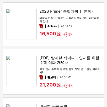
2026 Primer 통합과학 1 (본책)
과학의 본질은 그대로, 시험까지 이어지는 통합과학
의 정석
pdf
Aclass
26.04.12
16,500원
+
5%
Point
[PDF] 랑데뷰 세미나 - 입시를 위한
수학 심화 개념서
고교 입시 수학에 필요한 심화 개념 및 스킬들 파헤치
기!
pdf
황보백
26.04.01
21,200원
+
5%
Point
비문학 독해공학