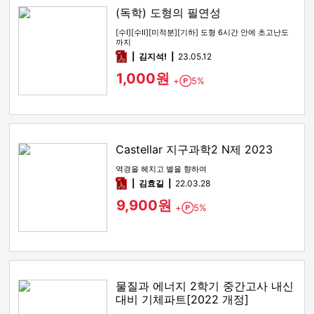
(독학) 도형의 필연성
[수Ⅰ][수Ⅱ][미적분][기하] 도형 6시간 안에 초고난도
까지
pdf
김지석!
23.05.12
1,000원
+
5%
Point
Castellar 지구과학2 N제 2023
역경을 헤치고 별을 향하여
pdf
김효길
22.03.28
9,900원
+
5%
Point
물질과 에너지 2학기 중간고사 내신
대비 기체파트[2022 개정]