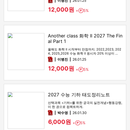
pdf
이병진
26.01.25
12,000원
+
5%
Point
Another class 화학 II 2027 The Fin
al Part 1
올해도 화학 II 시작부터 만점까지. 2022,2023, 202
4, 2025,2026 수능 화학 II 응시자 20% 이상이 …
pdf
이병진
26.01.25
12,000원
+
5%
Point
2027 수능 기하 태도정리노트
선택과목 <기하>를 위한 궁극의 실전개념+행동강령,
이 한 권으로 컴팩트하게.
pdf
박수영
26.01.30
6,000원
+
5%
Point