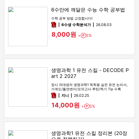
6수만에 깨달은 수능 수학 공부법
수학 공부 방법 교정합시다!
pdf
6수생 수학분석가
26.08.03
8,000원
+
5%
Point
생명과학 1 유전 스킬 - DECODE P
art 2 2027
정시 의대생의 생명과학1 독학용 실전 유전 논리서,
가계도/돌연변이/모의고사 루틴/찍기 Tip 수록
pdf
지니
26.02.25
14,000원
+
5%
Point
생명과학1 유전 스킬 정리본 (20장