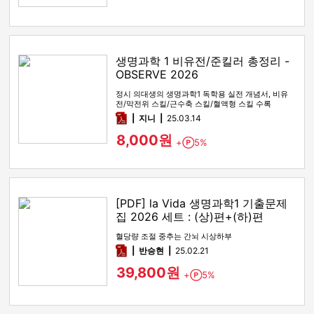
생명과학 1 비유전/준킬러 총정리 -
OBSERVE 2026
정시 의대생의 생명과학1 독학용 실전 개념서, 비유
전/막전위 스킬/근수축 스킬/혈액형 스킬 수록
pdf
지니
25.03.14
8,000원
+
5%
Point
[PDF] la Vida 생명과학1 기출문제
집 2026 세트 : (상)편+(하)편
혈당량 조절 중추는 간뇌 시상하부
pdf
반승현
25.02.21
39,800원
+
5%
Point