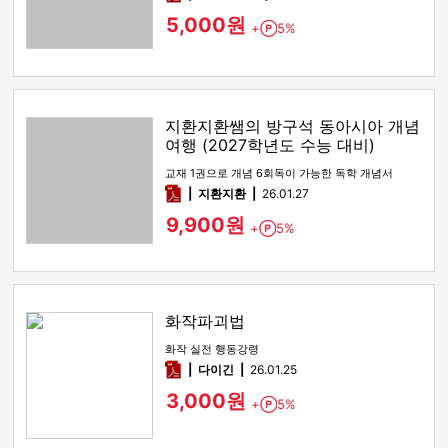
5,000원
+
5%
Point
지환지환쌤의 방구석 동아시아 개념
여행 (2027학년도 수능 대비)
교재 1권으로 개념 6회독이 가능한 독학 개념서
pdf
지환지환
26.01.27
9,900원
+
5%
Point
화작파괴법
화작 실전 행동강령
pdf
다이긴
26.01.25
3,000원
+
5%
Point