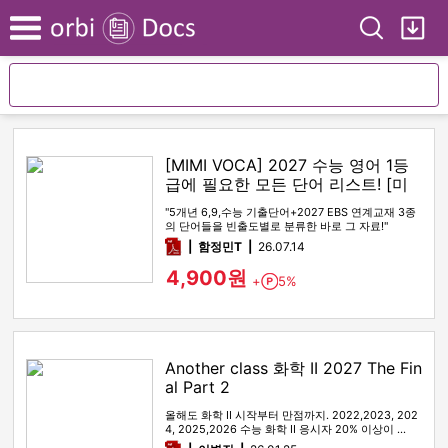
Search
My
Menu
[MIMI VOCA] 2027 수능 영어 1등
급에 필요한 모든 단어 리스트! [미
미보카]
"5개년 6,9,수능 기출단어+2027 EBS 연계교재 3종
의 단어들을 빈출도별로 분류한 바로 그 자료!"
pdf
함정민T
26.07.14
4,900원
+
5%
Point
Another class 화학 II 2027 The Fin
al Part 2
올해도 화학 II 시작부터 만점까지. 2022,2023, 202
4, 2025,2026 수능 화학 II 응시자 20% 이상이 …