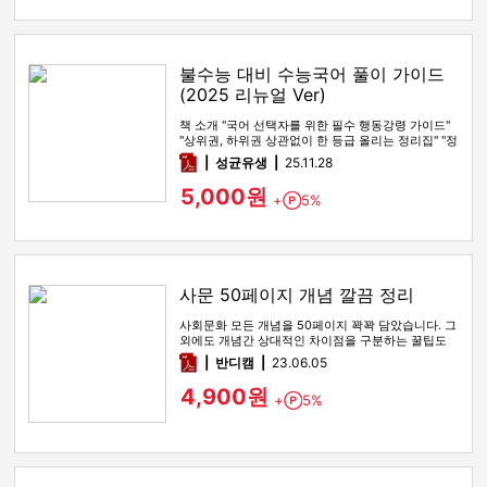
불수능 대비 수능국어 풀이 가이드
(2025 리뉴얼 Ver)
책 소개 "국어 선택자를 위한 필수 행동강령 가이드"
"상위권, 하위권 상관없이 한 등급 올리는 정리집" "정
시파이터 적극 …
pdf
성균유생
25.11.28
5,000원
+
5%
Point
사문 50페이지 개념 깔끔 정리
사회문화 모든 개념을 50페이지 꽉꽉 담았습니다. 그
외에도 개념간 상대적인 차이점을 구분하는 꿀팁도
함께 있습니다
pdf
반디캠
23.06.05
4,900원
+
5%
Point