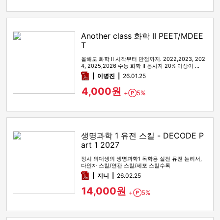
Another class 화학 II PEET/MDEE
T
올해도 화학 II 시작부터 만점까지. 2022,2023, 202
4, 2025,2026 수능 화학 II 응시자 20% 이상이 …
pdf
이병진
26.01.25
4,000원
+
5%
Point
생명과학 1 유전 스킬 - DECODE P
art 1 2027
정시 의대생의 생명과학1 독학용 실전 유전 논리서,
다인자 스킬/연관 스킬/세포 스킬수록
pdf
지니
26.02.25
14,000원
+
5%
Point