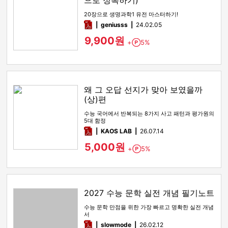
으로 정복하기)
20장으로 생명과학1 유전 마스터하기!
pdf
geniusss
24.02.05
9,900원
+
5%
Point
왜 그 오답 선지가 맞아 보였을까
(상)편
수능 국어에서 반복되는 8가지 사고 패턴과 평가원의
5대 함정
pdf
KAOS LAB
26.07.14
5,000원
+
5%
Point
2027 수능 문학 실전 개념 필기노트
수능 문학 만점을 위한 가장 빠르고 명확한 실전 개념
서
pdf
slowmode
26.02.12