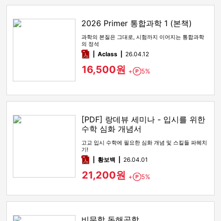
2026 Primer 통합과학 1 (본책)
과학의 본질은 그대로, 시험까지 이어지는 통합과학
의 정석
pdf
Aclass
26.04.12
16,500원
+
5%
Point
[PDF] 랑데뷰 세미나 - 입시를 위한
수학 심화 개념서
고교 입시 수학에 필요한 심화 개념 및 스킬들 파헤치
기!
pdf
황보백
26.04.01
21,200원
+
5%
Point
비문학 독해공학