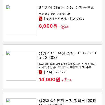
6수만에 깨달은 수능 수학 공부법
수학 공부 방법 교정합시다!
pdf
6수생 수학분석가
26.08.03
8,000원
+
5%
Point
생명과학 1 유전 스킬 - DECODE P
art 2 2027
정시 의대생의 생명과학1 독학용 실전 유전 논리서,
가계도/돌연변이/모의고사 루틴/찍기 Tip 수록
pdf
지니
26.02.25
14,000원
+
5%
Point
생명과학1 유전 스킬 정리본 (20장