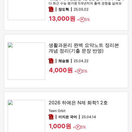
다 최근 수능 평가원 5개년치의 출제 경향을 살펴보
면 2022 9모, 2…
pdf
장도혁
25.05.02
13,000원
+
5%
Point
생활과윤리 완벽 요약노트 정리본
개념 정리(기출 문장 반영)
pdf
채승원
25.04.22
4,000원
+
5%
Point
2026 하예은 N제 화학1 2호
Team Orbit
pdf
이지은 국어
25.04.14
1,000원
+
5%
Point