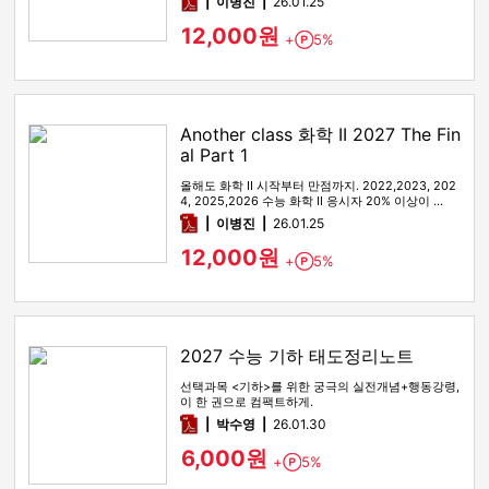
pdf
이병진
26.01.25
12,000원
+
5%
Point
Another class 화학 II 2027 The Fin
al Part 1
올해도 화학 II 시작부터 만점까지. 2022,2023, 202
4, 2025,2026 수능 화학 II 응시자 20% 이상이 …
pdf
이병진
26.01.25
12,000원
+
5%
Point
2027 수능 기하 태도정리노트
선택과목 <기하>를 위한 궁극의 실전개념+행동강령,
이 한 권으로 컴팩트하게.
pdf
박수영
26.01.30
6,000원
+
5%
Point