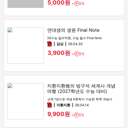
5,000원
+
5%
Point
연대생의 생윤 Final Note
26수능 킬러적중, 수능 필수 Final Note
pdf
감상​
26.04.30
3,900원
+
5%
Point
지환지환쌤의 방구석 세계사 개념
여행 (2027학년도 수능 대비)
교재 1권으로 개념 6회독이 가능한 독학 개념서
pdf
지환지환
26.04.14
9,900원
+
5%
Point