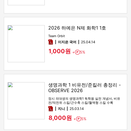
2026 하예은 N제 화학1 1호
Team Orbit
pdf
이지은 국어
25.04.14
1,000원
+
5%
Point
생명과학 1 비유전/준킬러 총정리 -
OBSERVE 2026
정시 의대생의 생명과학1 독학용 실전 개념서, 비유
전/막전위 스킬/근수축 스킬/혈액형 스킬 수록
pdf
지니
25.03.14
8,000원
+
5%
Point