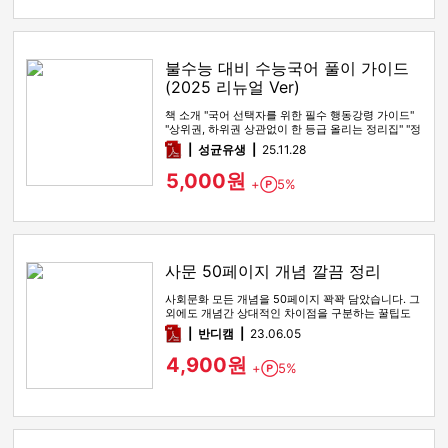
불수능 대비 수능국어 풀이 가이드
(2025 리뉴얼 Ver)
책 소개 "국어 선택자를 위한 필수 행동강령 가이드"
"상위권, 하위권 상관없이 한 등급 올리는 정리집" "정
시파이터 적극 …
pdf
성균유생
25.11.28
5,000원
+
5%
Point
사문 50페이지 개념 깔끔 정리
사회문화 모든 개념을 50페이지 꽉꽉 담았습니다. 그
외에도 개념간 상대적인 차이점을 구분하는 꿀팁도
함께 있습니다
pdf
반디캠
23.06.05
4,900원
+
5%
Point