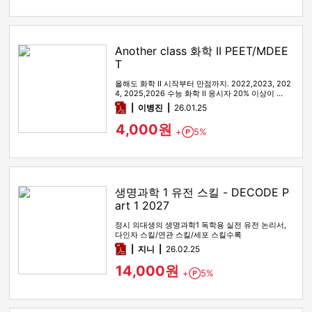
Another class 화학 II PEET/MDEE
T
올해도 화학 II 시작부터 만점까지. 2022,2023, 202
4, 2025,2026 수능 화학 II 응시자 20% 이상이 …
pdf
이병진
26.01.25
4,000원
+
5%
Point
생명과학 1 유전 스킬 - DECODE P
art 1 2027
정시 의대생의 생명과학1 독학용 실전 유전 논리서,
다인자 스킬/연관 스킬/세포 스킬수록
pdf
지니
26.02.25
14,000원
+
5%
Point