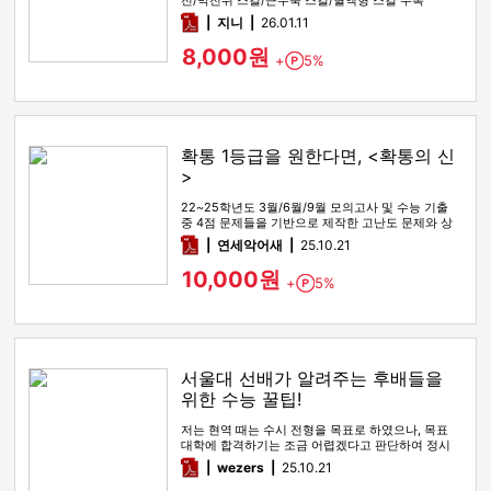
전/막전위 스킬/근수축 스킬/혈액형 스킬 수록
pdf
지니
26.01.11
8,000원
+
5%
Point
확통 1등급을 원한다면, <확통의 신
>
22~25학년도 3월/6월/9월 모의고사 및 수능 기출
중 4점 문제들을 기반으로 제작한 고난도 문제와 상
세한 해설
pdf
연세악어새
25.10.21
10,000원
+
5%
Point
서울대 선배가 알려주는 후배들을
위한 수능 꿀팁!
저는 현역 때는 수시 전형을 목표로 하였으나, 목표
대학에 합격하기는 조금 어렵겠다고 판단하여 정시
전형을 노리며 재수를 시…
pdf
wezers
25.10.21