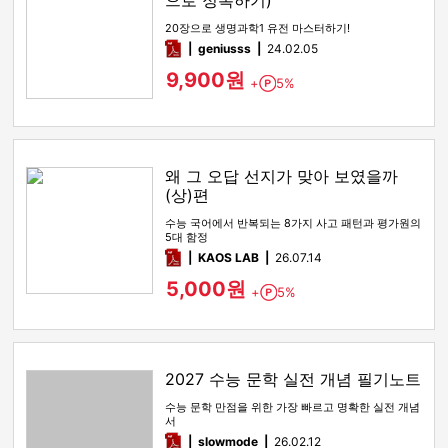
으로 정복하기)
20장으로 생명과학1 유전 마스터하기!
pdf
geniusss
24.02.05
9,900원
+
5%
Point
왜 그 오답 선지가 맞아 보였을까
(상)편
수능 국어에서 반복되는 8가지 사고 패턴과 평가원의
5대 함정
pdf
KAOS LAB
26.07.14
5,000원
+
5%
Point
2027 수능 문학 실전 개념 필기노트
수능 문학 만점을 위한 가장 빠르고 명확한 실전 개념
서
pdf
slowmode
26.02.12