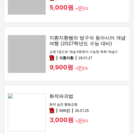
5,000원
+
5%
Point
지환지환쌤의 방구석 동아시아 개념
여행 (2027학년도 수능 대비)
교재 1권으로 개념 6회독이 가능한 독학 개념서
pdf
지환지환
26.01.27
9,900원
+
5%
Point
화작파괴법
화작 실전 행동강령
pdf
다이긴
26.01.25
3,000원
+
5%
Point