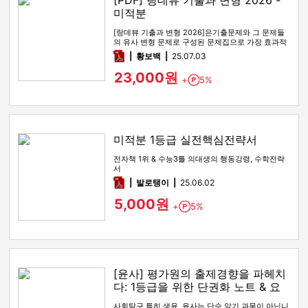
[PDF] 랑데뷰 기출과 변형 2026 -
미적분
[랑데뷰 기출과 변형 2026]은기출문제와 그 문제들
의 유사 변형 문제로 구성된 문제집으로 가장 효과적
인 기출문제 공부 방법…
pdf
황보백
25.07.03
23,000원
+
5%
Point
미적분 1등급 실전핵심전략서
전자책 1위 & 수능3틀 의대생의 행동강령, 수학전략
서
pdf
발로탱이
25.06.02
5,000원
+
5%
Point
[윤사] 평가원의 출제경향을 파헤치
다: 1등급을 위한 단권화 노트 & 요
약본
사회탐구 특히 생윤, 윤사는 단순 암기 과목이 아닙니