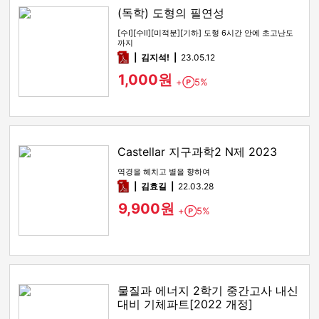
(독학) 도형의 필연성
[수Ⅰ][수Ⅱ][미적분][기하] 도형 6시간 안에 초고난도
까지
pdf
김지석!
23.05.12
1,000원
+
5%
Point
Castellar 지구과학2 N제 2023
역경을 헤치고 별을 향하여
pdf
김효길
22.03.28
9,900원
+
5%
Point
물질과 에너지 2학기 중간고사 내신
대비 기체파트[2022 개정]