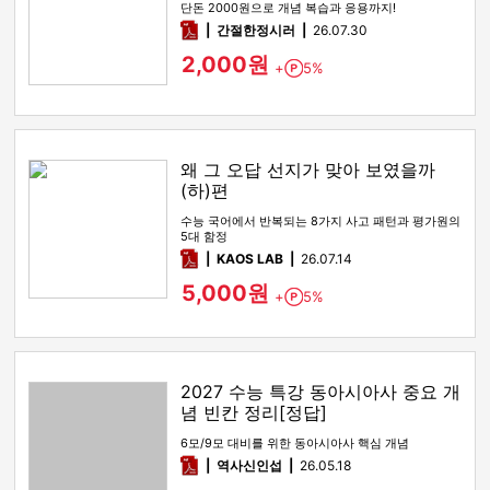
단돈 2000원으로 개념 복습과 응용까지!
pdf
간절한정시러
26.07.30
2,000원
+
5%
Point
왜 그 오답 선지가 맞아 보였을까
(하)편
수능 국어에서 반복되는 8가지 사고 패턴과 평가원의
5대 함정
pdf
KAOS LAB
26.07.14
5,000원
+
5%
Point
2027 수능 특강 동아시아사 중요 개
념 빈칸 정리[정답]
6모/9모 대비를 위한 동아시아사 핵심 개념
pdf
역사신인섭
26.05.18