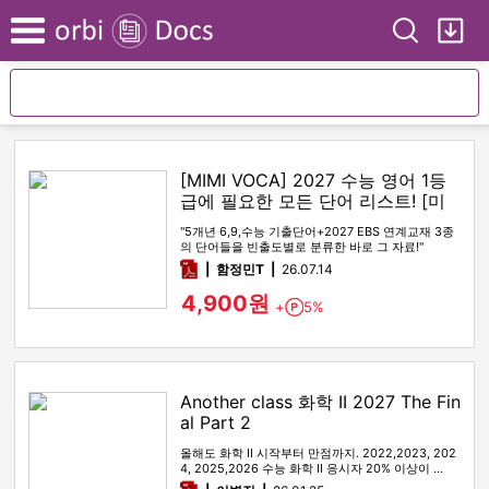
Search
My
Menu
[MIMI VOCA] 2027 수능 영어 1등
급에 필요한 모든 단어 리스트! [미
미보카]
"5개년 6,9,수능 기출단어+2027 EBS 연계교재 3종
의 단어들을 빈출도별로 분류한 바로 그 자료!"
pdf
함정민T
26.07.14
4,900원
+
5%
Point
Another class 화학 II 2027 The Fin
al Part 2
올해도 화학 II 시작부터 만점까지. 2022,2023, 202
4, 2025,2026 수능 화학 II 응시자 20% 이상이 …