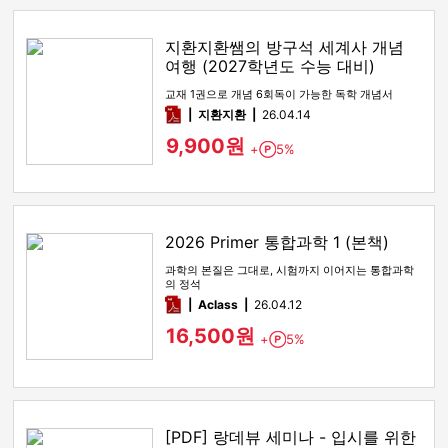
지환지환쌤의 방구석 세계사 개념
여행 (2027학년도 수능 대비)
교재 1권으로 개념 6회독이 가능한 독학 개념서
pdf
지환지환
26.04.14
9,900원
+
5%
Point
2026 Primer 통합과학 1 (본책)
과학의 본질은 그대로, 시험까지 이어지는 통합과학
의 정석
pdf
Aclass
26.04.12
16,500원
+
5%
Point
[PDF] 랑데뷰 세미나 - 입시를 위한