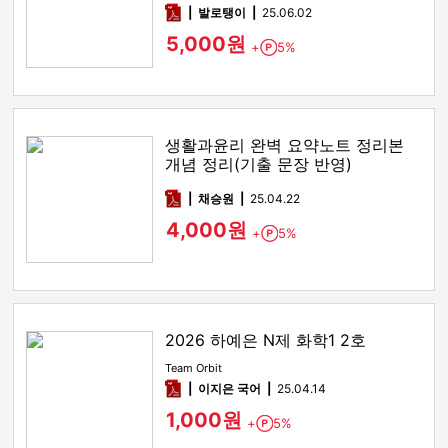
pdf
발로탱이
25.06.02
5,000원
+
5%
Point
생활과윤리 완벽 요약노트 정리본
개념 정리(기출 문장 반영)
pdf
채승원
25.04.22
4,000원
+
5%
Point
2026 하예은 N제 화학1 2호
Team Orbit
pdf
이지은 국어
25.04.14
1,000원
+
5%
Point