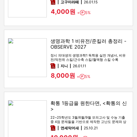
pdf
고구마라떼
26.01.15
4,000원
+
5%
Point
생명과학 1 비유전/준킬러 총정리 -
OBSERVE 2027
정시 의대생의 생명과학1 독학용 실전 개념서, 비유
전/막전위 스킬/근수축 스킬/혈액형 스킬 수록
pdf
지니
26.01.11
8,000원
+
5%
Point
확통 1등급을 원한다면, <확통의 신
>
22~25학년도 3월/6월/9월 모의고사 및 수능 기출
중 4점 문제들을 기반으로 제작한 고난도 문제와 상
세한 해설
pdf
연세악어새
25.10.21