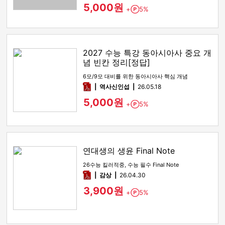
5,000원
+
5%
Point
2027 수능 특강 동아시아사 중요 개
념 빈칸 정리[정답]
6모/9모 대비를 위한 동아시아사 핵심 개념
pdf
역사신인섭
26.05.18
5,000원
+
5%
Point
연대생의 생윤 Final Note
26수능 킬러적중, 수능 필수 Final Note
pdf
감상​
26.04.30
3,900원
+
5%
Point