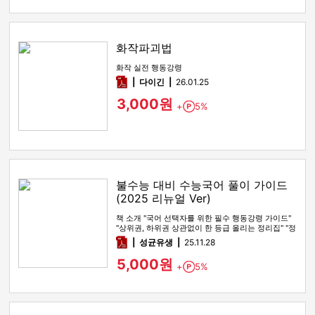
화작파괴법
화작 실전 행동강령
pdf
다이긴
26.01.25
3,000원
+
5%
Point
불수능 대비 수능국어 풀이 가이드
(2025 리뉴얼 Ver)
책 소개 "국어 선택자를 위한 필수 행동강령 가이드"
"상위권, 하위권 상관없이 한 등급 올리는 정리집" "정
시파이터 적극 …
pdf
성균유생
25.11.28
5,000원
+
5%
Point