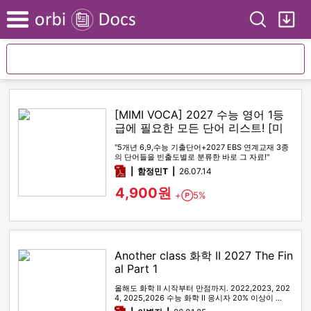
Search
My
Menu
[MIMI VOCA] 2027 수능 영어 1등
급에 필요한 모든 단어 리스트! [미
미보카]
"5개년 6,9,수능 기출단어+2027 EBS 연계교재 3종
의 단어들을 빈출도별로 분류한 바로 그 자료!"
pdf
함정민T
26.07.14
4,900원
+
5%
Point
Another class 화학 II 2027 The Fin
al Part 1
올해도 화학 II 시작부터 만점까지. 2022,2023, 202
4, 2025,2026 수능 화학 II 응시자 20% 이상이 …