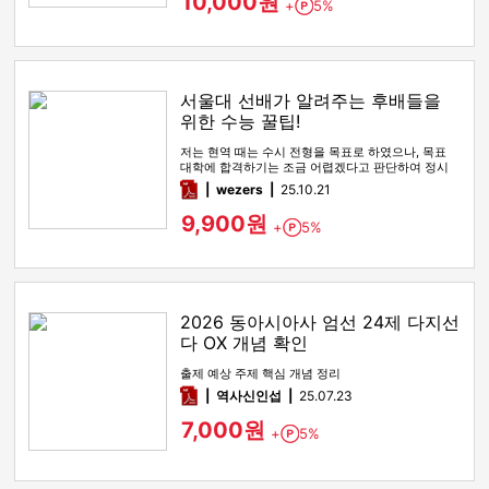
10,000원
+
5%
Point
서울대 선배가 알려주는 후배들을
위한 수능 꿀팁!
저는 현역 때는 수시 전형을 목표로 하였으나, 목표
대학에 합격하기는 조금 어렵겠다고 판단하여 정시
전형을 노리며 재수를 시…
pdf
wezers
25.10.21
9,900원
+
5%
Point
2026 동아시아사 엄선 24제 다지선
다 OX 개념 확인
출제 예상 주제 핵심 개념 정리
pdf
역사신인섭
25.07.23
7,000원
+
5%
Point