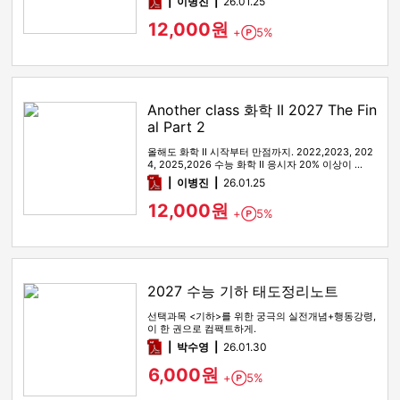
pdf
이병진
26.01.25
12,000원
+
5%
Point
Another class 화학 II 2027 The Fin
al Part 2
올해도 화학 II 시작부터 만점까지. 2022,2023, 202
4, 2025,2026 수능 화학 II 응시자 20% 이상이 …
pdf
이병진
26.01.25
12,000원
+
5%
Point
2027 수능 기하 태도정리노트
선택과목 <기하>를 위한 궁극의 실전개념+행동강령,
이 한 권으로 컴팩트하게.
pdf
박수영
26.01.30
6,000원
+
5%
Point