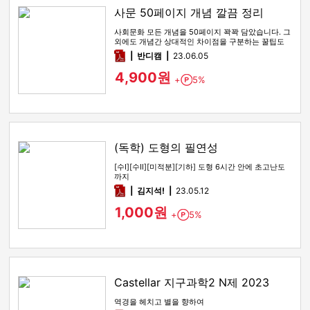
사문 50페이지 개념 깔끔 정리
사회문화 모든 개념을 50페이지 꽉꽉 담았습니다. 그
외에도 개념간 상대적인 차이점을 구분하는 꿀팁도
함께 있습니다
pdf
반디캠
23.06.05
4,900원
+
5%
Point
(독학) 도형의 필연성
[수Ⅰ][수Ⅱ][미적분][기하] 도형 6시간 안에 초고난도
까지
pdf
김지석!
23.05.12
1,000원
+
5%
Point
Castellar 지구과학2 N제 2023
역경을 헤치고 별을 향하여