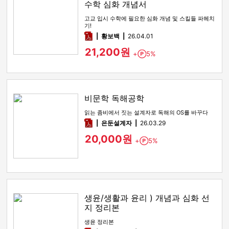
수학 심화 개념서
고교 입시 수학에 필요한 심화 개념 및 스킬들 파헤치
기!
pdf
황보백
26.04.01
21,200원
+
5%
Point
비문학 독해공학
읽는 좀비에서 짓는 설계자로 독해의 OS를 바꾸다
pdf
은둔설계자
26.03.29
20,000원
+
5%
Point
생윤/생활과 윤리 ) 개념과 심화 선
지 정리본
생윤 정리본