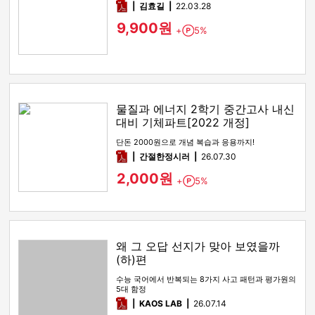
pdf
김효길
22.03.28
9,900원
+
5%
Point
물질과 에너지 2학기 중간고사 내신
대비 기체파트[2022 개정]
단돈 2000원으로 개념 복습과 응용까지!
pdf
간절한정시러
26.07.30
2,000원
+
5%
Point
왜 그 오답 선지가 맞아 보였을까
(하)편
수능 국어에서 반복되는 8가지 사고 패턴과 평가원의
5대 함정
pdf
KAOS LAB
26.07.14