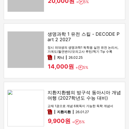
20,000원
+
5%
Point
생명과학 1 유전 스킬 - DECODE P
art 2 2027
정시 의대생의 생명과학1 독학용 실전 유전 논리서,
가계도/돌연변이/모의고사 루틴/찍기 Tip 수록
pdf
지니
26.02.25
14,000원
+
5%
Point
지환지환쌤의 방구석 동아시아 개념
여행 (2027학년도 수능 대비)
교재 1권으로 개념 6회독이 가능한 독학 개념서
pdf
지환지환
26.01.27
9,900원
+
5%
Point