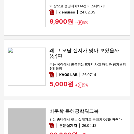
20장으로 생명과학1 유전 마스터하기!
pdf
geniusss
24.02.05
9,900원
+
5%
Point
왜 그 오답 선지가 맞아 보였을까
(상)편
수능 국어에서 반복되는 8가지 사고 패턴과 평가원의
5대 함정
pdf
KAOS LAB
26.07.14
5,000원
+
5%
Point
비문학 독해공학워크북
읽는 좀비에서 짓는 설계자로 독해의 OS를 바꾸다
pdf
은둔설계자
26.04.12