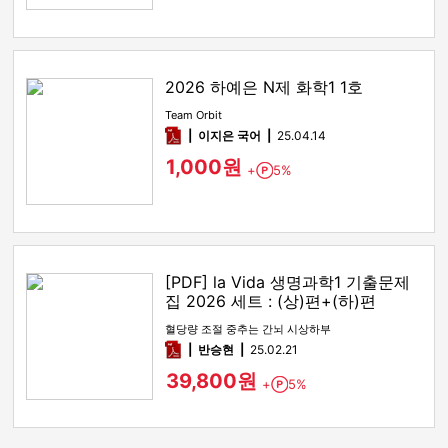
2026 하예은 N제 화학1 1호
Team Orbit
pdf
이지은 국어
25.04.14
1,000원
+
5%
Point
[PDF] la Vida 생명과학1 기출문제
집 2026 세트 : (상)편+(하)편
혈당량 조절 중추는 간뇌 시상하부
pdf
반승현
25.02.21
39,800원
+
5%
Point