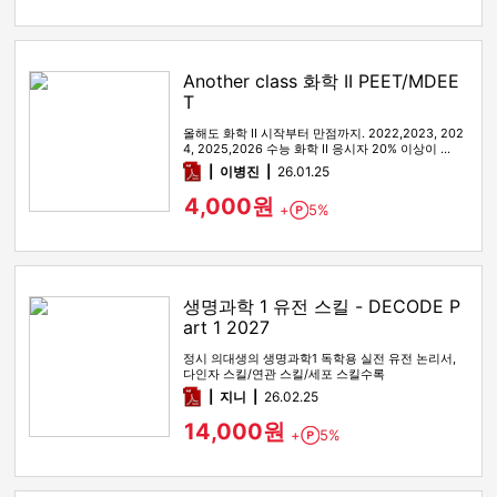
Another class 화학 II PEET/MDEE
T
올해도 화학 II 시작부터 만점까지. 2022,2023, 202
4, 2025,2026 수능 화학 II 응시자 20% 이상이 …
pdf
이병진
26.01.25
4,000원
+
5%
Point
생명과학 1 유전 스킬 - DECODE P
art 1 2027
정시 의대생의 생명과학1 독학용 실전 유전 논리서,
다인자 스킬/연관 스킬/세포 스킬수록
pdf
지니
26.02.25
14,000원
+
5%
Point