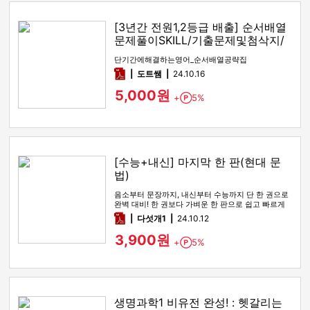
[3년간 전원1,2등급 배출] 순서배열
문제풀이SKILL/기출문제및첨삭지/
답지
단기간에해결하는영어_순서배열공략집
pdf
도트쌤
24.10.16
5,000원
+
5%
Point
[수능+내신] 마지막 한 판(현대 문
법)
음소부터 문장까지, 내신부터 수능까지 단 한 권으로
완벽 대비! 한 권보다 가벼운 한 판으로 쉽고 빠르게
학습하세요.
pdf
다섯개1
24.10.12
3,900원
+
5%
Point
생명과학1 비유전 완성! : 헷갈리는