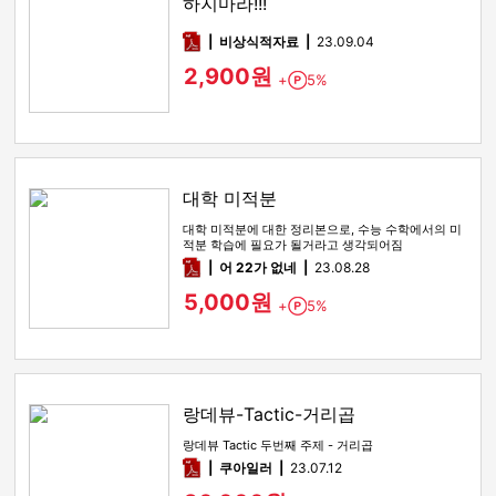
하지마라!!!
pdf
비상식적자료
23.09.04
2,900원
+
5%
Point
대학 미적분
대학 미적분에 대한 정리본으로, 수능 수학에서의 미
적분 학습에 필요가 될거라고 생각되어짐
pdf
어 22가 없네
23.08.28
5,000원
+
5%
Point
랑데뷰-Tactic-거리곱
랑데뷰 Tactic 두번째 주제 - 거리곱
pdf
쿠아일러
23.07.12