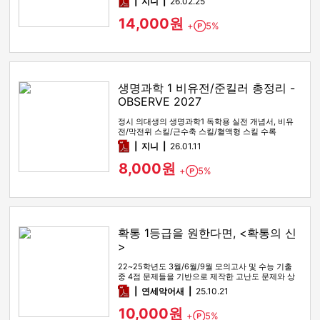
pdf
지니
26.02.25
14,000원
+
5%
Point
생명과학 1 비유전/준킬러 총정리 -
OBSERVE 2027
정시 의대생의 생명과학1 독학용 실전 개념서, 비유
전/막전위 스킬/근수축 스킬/혈액형 스킬 수록
pdf
지니
26.01.11
8,000원
+
5%
Point
확통 1등급을 원한다면, <확통의 신
>
22~25학년도 3월/6월/9월 모의고사 및 수능 기출
중 4점 문제들을 기반으로 제작한 고난도 문제와 상
세한 해설
pdf
연세악어새
25.10.21
10,000원
+
5%
Point