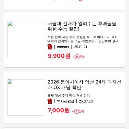
서울대 선배가 알려주는 후배들을
위한 수능 꿀팁!
저는 현역 때는 수시 전형을 목표로 하였으나, 목표
대학에 합격하기는 조금 어렵겠다고 판단하여 정시
전형을 노리며 재수를 시…
pdf
wezers
25.10.21
9,900원
+
5%
Point
2026 동아시아사 엄선 24제 다지선
다 OX 개념 확인
출제 예상 주제 핵심 개념 정리
pdf
역사신인섭
25.07.23
7,000원
+
5%
Point