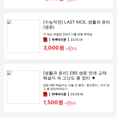
[수능직전] LAST KICE, 생활과 윤리
(생윤)
이 세상 유일한 2024 기출 변형 문제집
pdf
하루4지문
23.10.15
3,000원
+
5%
Point
[생활과 윤리] EBS 생윤 연계 교재
해설지 속 고난도 총 정리 ★
생윤 EBS 해설지는 다들 안 봤죠.. 중요한디.. 이거 보
고 총 정리하세요~!
pdf
하루4지문
23.09.16
1,500원
+
5%
Point