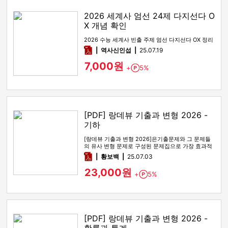
2026 세계사 엄선 24제 다지선다 O
X 개념 확인
2026 수능 세계사 빈출 주제 엄선 다지선다 OX 정리
pdf
역사신인섭
25.07.19
7,000원
+
5%
Point
[PDF] 랑데뷰 기출과 변형 2026 -
기하
[랑데뷰 기출과 변형 2026]은기출문제와 그 문제들
의 유사 변형 문제로 구성된 문제집으로 가장 효과적
인 기출문제 공부 방법…
pdf
황보백
25.07.03
23,000원
+
5%
Point
[PDF] 랑데뷰 기출과 변형 2026 -