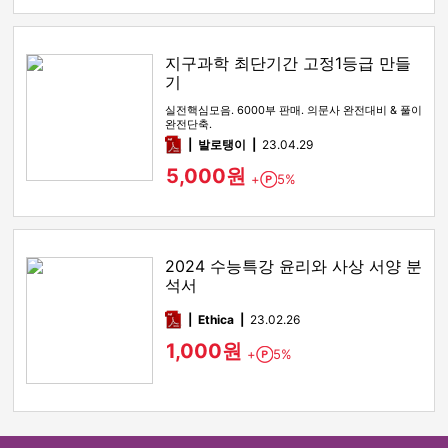
지구과학 최단기간 고정1등급 만들
기
실전핵심모음. 6000부 판매. 의문사 완전대비 & 풀이
완전단축.
pdf
발로탱이
23.04.29
5,000원
+
5%
Point
2024 수능특강 윤리와 사상 서양 분
석서
pdf
Ethica
23.02.26
1,000원
+
5%
Point