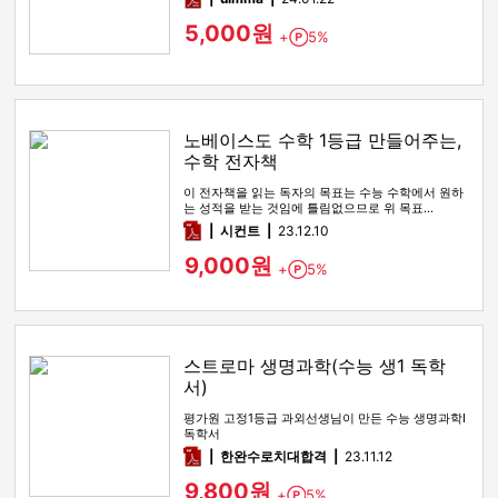
5,000원
+
5%
Point
노베이스도 수학 1등급 만들어주는,
수학 전자책
이 전자책을 읽는 독자의 목표는 수능 수학에서 원하
는 성적을 받는 것임에 틀림없으므로 위 목표…
pdf
시컨트
23.12.10
9,000원
+
5%
Point
스트로마 생명과학(수능 생1 독학
서)
평가원 고정1등급 과외선생님이 만든 수능 생명과학I
독학서
pdf
한완수로치대합격
23.11.12
9,800원
+
5%
Point