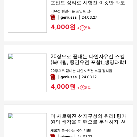
포인트 정리로 시험전 이것만 봐도
만점!
비유전 헷갈리는 포인트 정리
pdf
geniusss
24.03.27
4,000원
+
5%
Point
20장으로 끝내는 다인자유전 스킬
(복대립, 중간유전 포함)_생명과학1
유전
20장으로 끝내는 다인자유전 스킬 정리집
pdf
geniusss
24.03.12
4,000원
+
5%
Point
더 새로워진 선지구성의 원리! 평가
원의 생각을 패턴으로 분석하자-선
지구성의 원리
새롭게 분석하는 국어 기출!
pdf
uimma
24.01.22