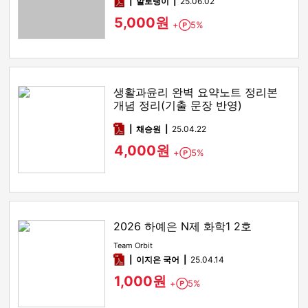
pdf
발로탱이
25.06.02
5,000원
+
5%
Point
생활과윤리 완벽 요약노트 정리본
개념 정리(기출 문장 반영)
pdf
채승원
25.04.22
4,000원
+
5%
Point
2026 하예은 N제 화학1 2호
Team Orbit
pdf
이지은 국어
25.04.14
1,000원
+
5%
Point