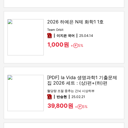
2026 하예은 N제 화학1 1호
Team Orbit
pdf
이지은 국어
25.04.14
1,000원
+
5%
Point
[PDF] la Vida 생명과학1 기출문제
집 2026 세트 : (상)편+(하)편
혈당량 조절 중추는 간뇌 시상하부
pdf
반승현
25.02.21
39,800원
+
5%
Point