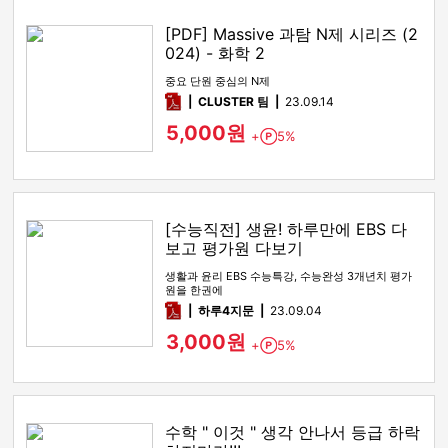
[PDF] Massive 과탐 N제 시리즈 (2
024) - 화학 2
중요 단원 중심의 N제
pdf
CLUSTER 팀
23.09.14
5,000원
+
5%
Point
[수능직전] 생윤! 하루만에 EBS 다
보고 평가원 다보기
생활과 윤리 EBS 수능특강, 수능완성 3개년치 평가
원을 한권에
pdf
하루4지문
23.09.04
3,000원
+
5%
Point
수학 " 이것 " 생각 안나서 등급 하락