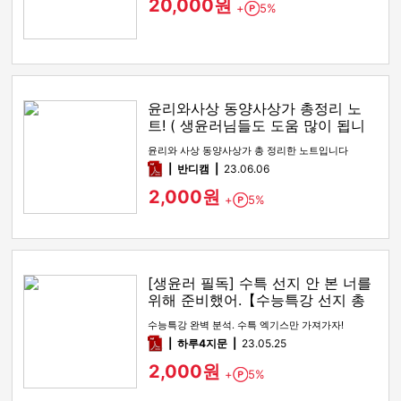
20,000원
+
5%
Point
윤리와사상 동양사상가 총정리 노
트! ( 생윤러님들도 도움 많이 됩니
다! )
윤리와 사상 동양사상가 총 정리한 노트입니다
pdf
반디캠
23.06.06
2,000원
+
5%
Point
[생윤러 필독] 수특 선지 안 본 너를
위해 준비했어.【수능특강 선지 총
정리】
수능특강 완벽 분석. 수특 엑기스만 가져가자!
pdf
하루4지문
23.05.25
2,000원
+
5%
Point