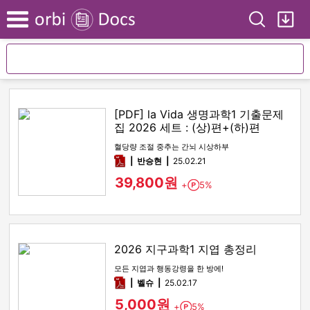
Search
My
Menu
[PDF] la Vida 생명과학1 기출문제
집 2026 세트 : (상)편+(하)편
혈당량 조절 중추는 간뇌 시상하부
pdf
반승현
25.02.21
39,800원
+
5%
Point
2026 지구과학1 지엽 총정리
모든 지엽과 행동강령을 한 방에!
pdf
벨슈
25.02.17
5,000원
+
5%
Point