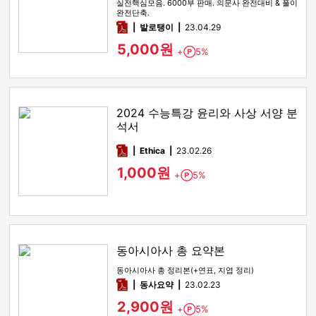
실전핵심모음. 6000부 판매. 의문사 완전대비 & 풀이
완전단축.
pdf
발로탱이
23.04.29
5,000원
+
5%
Point
2024 수능특강 윤리와 사상 서양 분
석서
pdf
Ethica
23.02.26
1,000원
+
5%
Point
동아시아사 총 요약본
동아시아사 총 정리본(+연표, 지엽 정리)
pdf
동사요약
23.02.23
2,900원
+
5%
Point