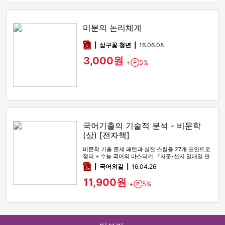
미분의 논리체계
pdf
살구꽃 청년
16.06.08
3,000원
+
5%
Point
국어기출의 기술적 분석 - 비문학
(상) [전자책]
비문학 기출 문제 패턴과 실전 스킬을 27개 포인트로
정리 + 수능 국어의 마스터키 『지문-선지 일대일 연
결법』을 통해, 수…
pdf
국어외길
16.04.26
11,900원
+
5%
Point