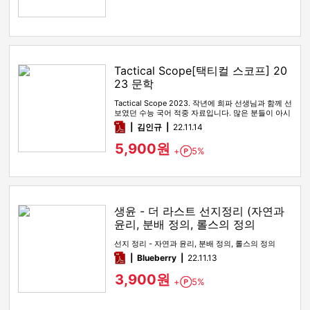
Tactical Scope[택티컬 스코프] 20
23 문학
Tactical Scope 2023. 작년에 희파 선생님과 함께 선
보였던 수능 국어 적중 자료입니다. 많은 분들이 아시
다시피…
pdf
김인규
22.11.14
5,900원
+
5%
Point
생윤 - 더 라스트 선지정리 (자연과
윤리, 분배 정의, 롤스의 정의
선지 정리 - 자연과 윤리, 분배 정의, 롤스의 정의
pdf
Blueberry
22.11.13
3,900원
+
5%
Point