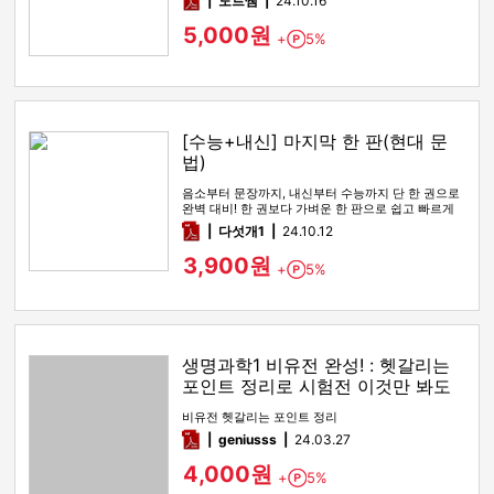
도트쌤
24.10.16
5,000원
+
5%
Point
[수능+내신] 마지막 한 판(현대 문
법)
음소부터 문장까지, 내신부터 수능까지 단 한 권으로
완벽 대비! 한 권보다 가벼운 한 판으로 쉽고 빠르게
학습하세요.
pdf
다섯개1
24.10.12
3,900원
+
5%
Point
생명과학1 비유전 완성! : 헷갈리는
포인트 정리로 시험전 이것만 봐도
만점!
비유전 헷갈리는 포인트 정리
pdf
geniusss
24.03.27
4,000원
+
5%
Point