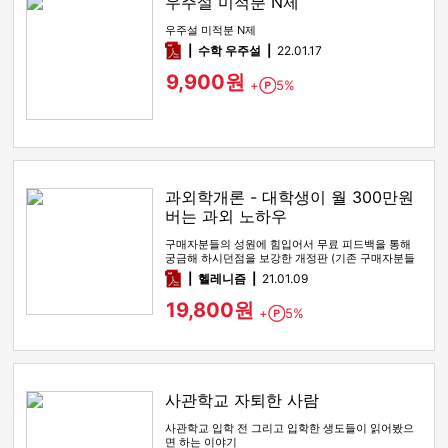
우주설 미적분 N제
우주설 미적분 N제
pdf
수학 우주설
22.01.17
9,900원
+
5%
Point
과외학개론 - 대학생이 월 300만원
버는 과외 노하우
구매자분들의 성원에 힘입어서 무료 피드백을 통해
궁금해 하시던점을 보강한 개정판 (기존 구매자분들
은 연락이나 댓글 남겨주시…
pdf
헬레니즘
21.01.09
19,800원
+
5%
Point
사관학교 자퇴한 사람
사관학교 입학 전 그리고 입학한 생도들이 읽어봤으
면 하는 이야기