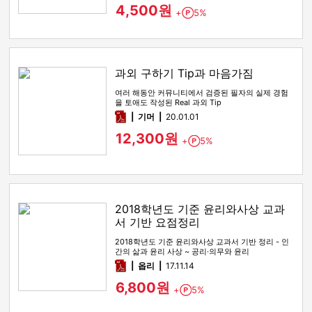
4,500원
+
5%
Point
과외 구하기 Tip과 마음가짐
여러 해동안 커뮤니티에서 검증된 필자의 실제 경험
을 토애도 작성된 Real 과외 Tip
pdf
기머
20.01.01
12,300원
+
5%
Point
2018학년도 기준 윤리와사상 교과
서 기반 요점정리
2018학년도 기준 윤리와사상 교과서 기반 정리 - 인
간의 삶과 윤리 사상 ~ 공리·의무와 윤리
pdf
옵리
17.11.14
6,800원
+
5%
Point