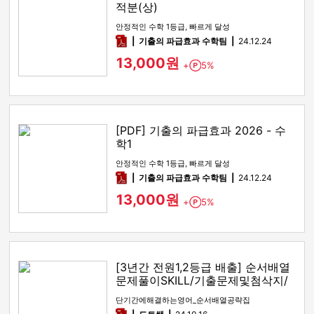
적분(상)
안정적인 수학 1등급, 빠르게 달성
pdf
기출의 파급효과 수학팀
24.12.24
13,000원
+
5%
Point
[PDF] 기출의 파급효과 2026 - 수
학1
안정적인 수학 1등급, 빠르게 달성
pdf
기출의 파급효과 수학팀
24.12.24
13,000원
+
5%
Point
[3년간 전원1,2등급 배출] 순서배열
문제풀이SKILL/기출문제및첨삭지/
답지
단기간에해결하는영어_순서배열공략집
pdf