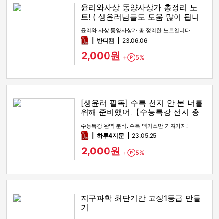
윤리와사상 동양사상가 총정리 노
트! ( 생윤러님들도 도움 많이 됩니
다! )
윤리와 사상 동양사상가 총 정리한 노트입니다
pdf
반디캠
23.06.06
2,000원
+
5%
Point
[생윤러 필독] 수특 선지 안 본 너를
위해 준비했어.【수능특강 선지 총
정리】
수능특강 완벽 분석. 수특 엑기스만 가져가자!
pdf
하루4지문
23.05.25
2,000원
+
5%
Point
지구과학 최단기간 고정1등급 만들
기