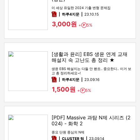
이 세상 유일한 2024 기출 변형 문제집
pdf
하루4지문
23.10.15
3,000원
+
5%
Point
[생활과 윤리] EBS 생윤 연계 교재
해설지 속 고난도 총 정리 ★
생윤 EBS 해설지는 다들 안 봤죠.. 중요한디.. 이거 보
고 총 정리하세요~!
pdf
하루4지문
23.09.16
1,500원
+
5%
Point
[PDF] Massive 과탐 N제 시리즈 (2
024) - 화학 2
중요 단원 중심의 N제
pdf
CLUSTER 팀
23.09.14