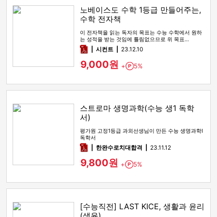
노베이스도 수학 1등급 만들어주는,
수학 전자책
이 전자책을 읽는 독자의 목표는 수능 수학에서 원하
는 성적을 받는 것임에 틀림없으므로 위 목표…
pdf
시컨트
23.12.10
9,000원
+
5%
Point
스트로마 생명과학(수능 생1 독학
서)
평가원 고정1등급 과외선생님이 만든 수능 생명과학I
독학서
pdf
한완수로치대합격
23.11.12
9,800원
+
5%
Point
[수능직전] LAST KICE, 생활과 윤리
(생윤)