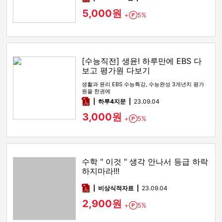
5,000원
+
5%
Point
[수능직전] 생윤! 하루만에 EBS 다
보고 평가원 다보기
생활과 윤리 EBS 수능특강, 수능완성 3개년치 평가
원을 한권에
pdf
하루4지문
23.09.04
3,000원
+
5%
Point
수학 " 이것 " 생각 안나서 등급 하락
하지마라!!!
pdf
비상식적자료
23.09.04
2,900원
+
5%
Point