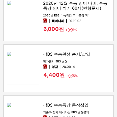
2020년 12월 수능 영어 대비, 수능
특강 영어 찍기 60제(변형문제)
2020년 EBS 수능특강 우수문항 찍기
pdf
독미나리
20.10.08
6,000원
+
5%
Point
감BS 수능완성 순서/삽입
평가원의 EBS 변형
pdf
영감
20.09.14
4,400원
+
5%
Point
감BS 수능특강 문장삽입
기출과 함께 제시하는 EBS 변형문제