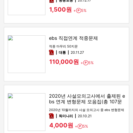
동동보동
20.12.17
1,500원
+
5%
Point
ebs 직접연계 적중문제
적중 마무리 50지문
pdf
대통
20.11.27
110,000원
+
5%
Point
2020년 사설모의고사에서 출제된 e
bs 연계 변형문제 모음집(총 107문
제)
2020년 10월까지의 사설 모의고사 중 ebs 변형문제
pdf
독미나리
20.10.21
4,000원
+
5%
Point