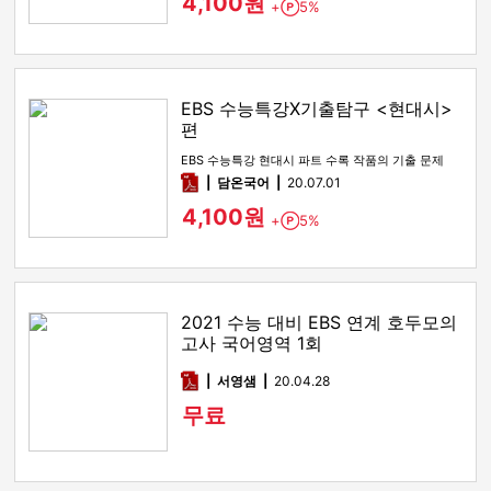
4,100원
+
5%
Point
EBS 수능특강X기출탐구 <현대시>
편
EBS 수능특강 현대시 파트 수록 작품의 기출 문제
pdf
담온국어
20.07.01
4,100원
+
5%
Point
2021 수능 대비 EBS 연계 호두모의
고사 국어영역 1회
pdf
서영샘
20.04.28
무료