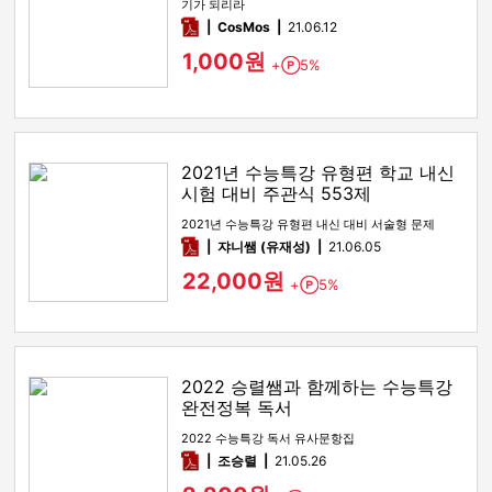
기가 되리라
pdf
CosMos
21.06.12
1,000원
+
5%
Point
2021년 수능특강 유형편 학교 내신
시험 대비 주관식 553제
2021년 수능특강 유형편 내신 대비 서술형 문제
pdf
쟈니쌤 (유재성)
21.06.05
22,000원
+
5%
Point
2022 승렬쌤과 함께하는 수능특강
완전정복 독서
2022 수능특강 독서 유사문항집
pdf
조승렬
21.05.26