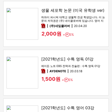
생물 세포학 논문 (미국 유학생 ver)
하와이 퍼시픽 대학교 생물학 전공 학생입니다. 이 논
문의 저작권은 (주) 네이클로버에 있습니다. 영어 지
문 연습용으로 제 논…
pdf
(주)네잎클러버
20.04.20
2,000원
+
5%
Point
[2021학년도] 수특 영독 01강
에이든 노트 EBS 전략과 전술편 : 수특 영독 01강
pdf
AYDENOTE
20.03.18
1,500원
+
5%
Point
[2021학년도] 수특 영어 03강