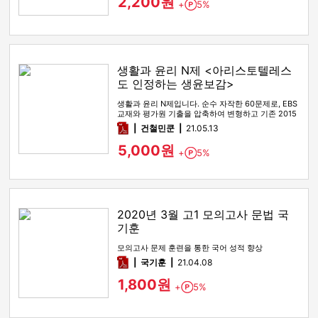
2,200원
+
5%
Point
생활과 윤리 N제 <아리스토텔레스
도 인정하는 생윤보감>
생활과 윤리 N제입니다. 순수 자작한 60문제로, EBS
교재와 평가원 기출을 압축하여 변형하고 기존 2015
개정교육과정 교과…
pdf
건철민쿤
21.05.13
5,000원
+
5%
Point
2020년 3월 고1 모의고사 문법 국
기훈
모의고사 문제 훈련을 통한 국어 성적 향상
pdf
국기훈
21.04.08
1,800원
+
5%
Point