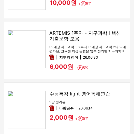
10,000원
+
5%
Point
ARTEMIS 1주차 - 지구과학Ⅱ 핵심
기출문항 모음
09개정 지구과학 1, 2부터 15개정 지구과학 2의 역대
평가원, 교육청 핵심 문항을 압축 정리한 지구과학 Ⅱ
기출 선별 …
pdf
지투의 정석
26.06.30
6,000원
+
5%
Point
수능특강 light 영어독해연습
9강 정리본
pdf
아랑공주
26.06.14
2,000원
+
5%
Point