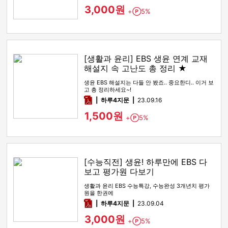
3,000원
+
5%
Point
[생활과 윤리] EBS 생윤 연계 교재
해설지 속 고난도 총 정리 ★
생윤 EBS 해설지는 다들 안 봤죠.. 중요한디.. 이거 보
고 총 정리하세요~!
pdf
하루4지문
23.09.16
1,500원
+
5%
Point
[수능직전] 생윤! 하루만에 EBS 다
보고 평가원 다보기
생활과 윤리 EBS 수능특강, 수능완성 3개년치 평가
원을 한권에
pdf
하루4지문
23.09.04
3,000원
+
5%
Point