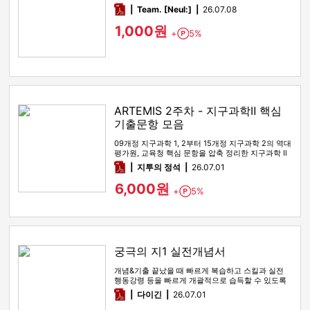
pdf
Team. [Neul:]
26.07.08
1,000원
+
5%
Point
ARTEMIS 2주차 - 지구과학Ⅱ 핵심
기출문항 모음
09개정 지구과학 1, 2부터 15개정 지구과학 2의 역대
평가원, 교육청 핵심 문항을 압축 정리한 지구과학 Ⅱ
기출 선별 …
pdf
지투의 정석
26.07.01
6,000원
+
5%
Point
궁극의 지1 실전개념서
개념&기출 끝났을 때 빠르게 복습하고 스킬과 실전
행동강령 등을 빠르게 개괄적으로 습득할 수 있도록
해주는 실전개념서
pdf
다이긴
26.07.01