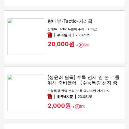
랑데뷰-Tactic-거리곱
랑데뷰 Tactic 두번째 주제 - 거리곱
pdf
쿠아일러
23.07.12
20,000원
+
5%
Point
[생윤러 필독] 수특 선지 안 본 너를
위해 준비했어.【수능특강 선지 총
정리】
수능특강 완벽 분석. 수특 엑기스만 가져가자!
pdf
하루4지문
23.05.25
2,000원
+
5%
Point