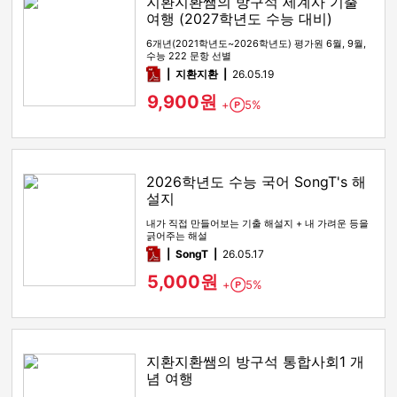
지환지환쌤의 방구석 세계사 기출
여행 (2027학년도 수능 대비)
6개년(2021학년도~2026학년도) 평가원 6월, 9월,
수능 222 문항 선별
pdf
지환지환
26.05.19
9,900원
+
5%
Point
2026학년도 수능 국어 SongT's 해
설지
내가 직접 만들어보는 기출 해설지 + 내 가려운 등을
긁어주는 해설
pdf
SongT
26.05.17
5,000원
+
5%
Point
지환지환쌤의 방구석 통합사회1 개
념 여행