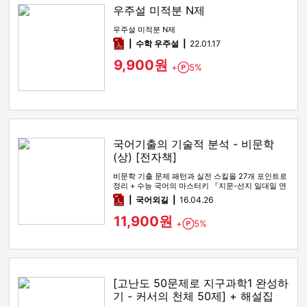
우주설 미적분 N제
우주설 미적분 N제
pdf
수학 우주설
22.01.17
9,900원
+
5%
Point
국어기출의 기술적 분석 - 비문학
(상) [전자책]
비문학 기출 문제 패턴과 실전 스킬을 27개 포인트로
정리 + 수능 국어의 마스터키 『지문-선지 일대일 연
결법』을 통해, 수…
pdf
국어외길
16.04.26
11,900원
+
5%
Point
[고난도 50문제로 지구과학1 완성하
기 - 커서의 천체 50제] + 해설집