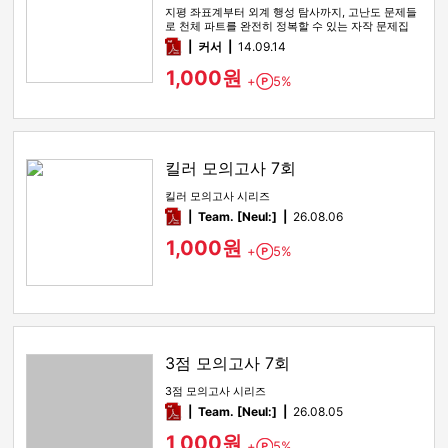
지평 좌표계부터 외계 행성 탐사까지, 고난도 문제들
로 천체 파트를 완전히 정복할 수 있는 자작 문제집
pdf
커서
14.09.14
1,000원
+
5%
Point
킬러 모의고사 7회
킬러 모의고사 시리즈
pdf
Team. [Neul:]
26.08.06
1,000원
+
5%
Point
3점 모의고사 7회
3점 모의고사 시리즈
pdf
Team. [Neul:]
26.08.05
1,000원
+
5%
Point