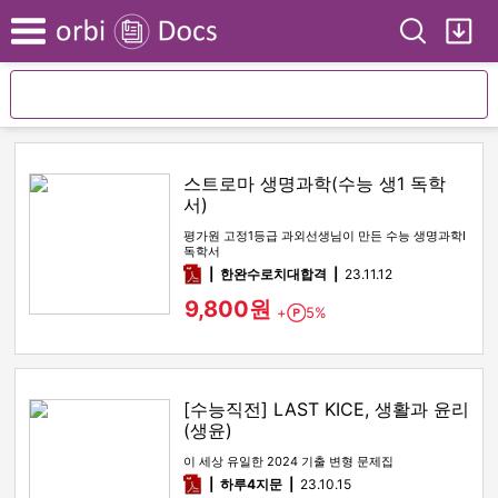
Search
My
Menu
스트로마 생명과학(수능 생1 독학
서)
평가원 고정1등급 과외선생님이 만든 수능 생명과학I
독학서
pdf
한완수로치대합격
23.11.12
9,800원
+
5%
Point
[수능직전] LAST KICE, 생활과 윤리
(생윤)
이 세상 유일한 2024 기출 변형 문제집
pdf
하루4지문
23.10.15