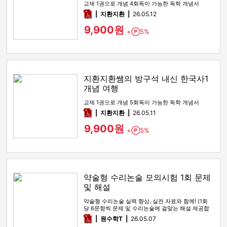
교재 1권으로 개념 4회독이 가능한 독학 개념서
pdf
지환지환
26.05.12
9,900원
+
5%
Point
지환지환쌤의 방구석 내신 한국사1
개념 여행
교재 1권으로 개념 5회독이 가능한 독학 개념서
pdf
지환지환
26.05.11
9,900원
+
5%
Point
약술형 수리논술 모의시험 1회 문제
및 해설
약술형 수리논술 실력 향상, 실전 자료와 함께! (1회
당 6문항씩 문제 및 수리논술에 걸맞는 해설 제공합
니다!)
pdf
원수학T
26.05.07