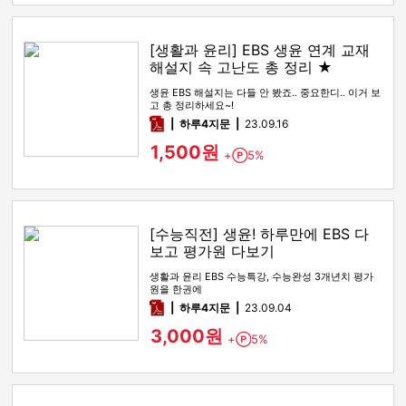
[생활과 윤리] EBS 생윤 연계 교재
해설지 속 고난도 총 정리 ★
생윤 EBS 해설지는 다들 안 봤죠.. 중요한디.. 이거 보
고 총 정리하세요~!
pdf
하루4지문
23.09.16
1,500원
+
5%
Point
[수능직전] 생윤! 하루만에 EBS 다
보고 평가원 다보기
생활과 윤리 EBS 수능특강, 수능완성 3개년치 평가
원을 한권에
pdf
하루4지문
23.09.04
3,000원
+
5%
Point