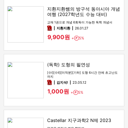
지환지환쌤의 방구석 동아시아 개념
여행 (2027학년도 수능 대비)
교재 1권으로 개념 6회독이 가능한 독학 개념서
pdf
지환지환
26.01.27
9,900원
+
5%
Point
(독학) 도형의 필연성
[수Ⅰ][수Ⅱ][미적분][기하] 도형 6시간 안에 초고난도
까지
pdf
김지석!
23.05.12
1,000원
+
5%
Point
Castellar 지구과학2 N제 2023