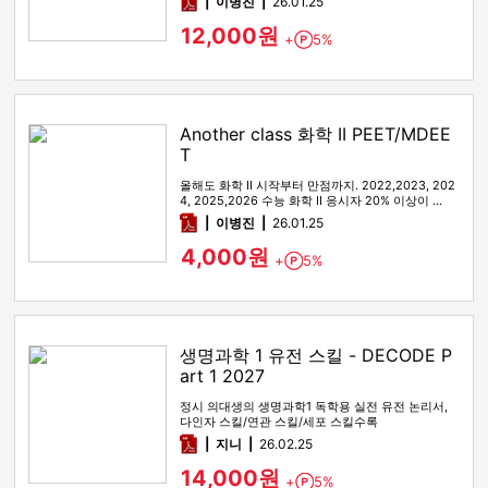
pdf
이병진
26.01.25
12,000원
+
5%
Point
Another class 화학 II PEET/MDEE
T
올해도 화학 II 시작부터 만점까지. 2022,2023, 202
4, 2025,2026 수능 화학 II 응시자 20% 이상이 …
pdf
이병진
26.01.25
4,000원
+
5%
Point
생명과학 1 유전 스킬 - DECODE P
art 1 2027
정시 의대생의 생명과학1 독학용 실전 유전 논리서,
다인자 스킬/연관 스킬/세포 스킬수록
pdf
지니
26.02.25
14,000원
+
5%
Point