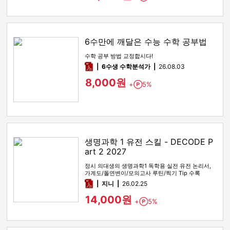
6수만에 깨달은 수능 수학 공부법
수학 공부 방법 교정합시다!
pdf
6수생 수학분석가
26.08.03
8,000원
+
5%
Point
생명과학 1 유전 스킬 - DECODE P
art 2 2027
정시 의대생의 생명과학1 독학용 실전 유전 논리서,
가계도/돌연변이/모의고사 루틴/찍기 Tip 수록
pdf
지니
26.02.25
14,000원
+
5%
Point