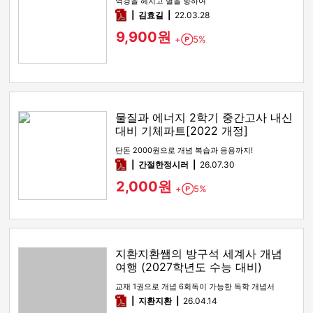
역경을 헤치고 별을 향하여
pdf
김효길
22.03.28
9,900원
+
5%
Point
물질과 에너지 2학기 중간고사 내신
대비 기체파트[2022 개정]
단돈 2000원으로 개념 복습과 응용까지!
pdf
간절한정시러
26.07.30
2,000원
+
5%
Point
지환지환쌤의 방구석 세계사 개념
여행 (2027학년도 수능 대비)
교재 1권으로 개념 6회독이 가능한 독학 개념서
pdf
지환지환
26.04.14