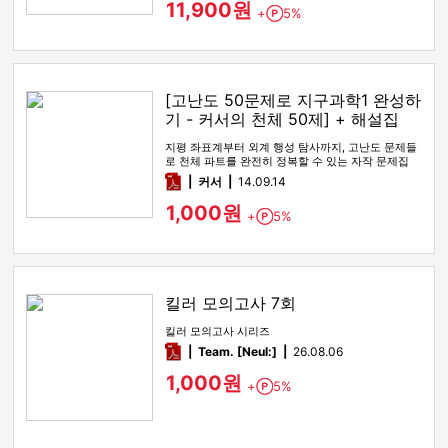
11,900원
+
5%
Point
[고난도 50문제로 지구과학1 완성하
기 - 커서의 천체 50제] + 해설집
지평 좌표계부터 외계 행성 탐사까지, 고난도 문제들
로 천체 파트를 완전히 정복할 수 있는 자작 문제집
pdf
커서
14.09.14
1,000원
+
5%
Point
킬러 모의고사 7회
킬러 모의고사 시리즈
pdf
Team. [Neul:]
26.08.06
1,000원
+
5%
Point