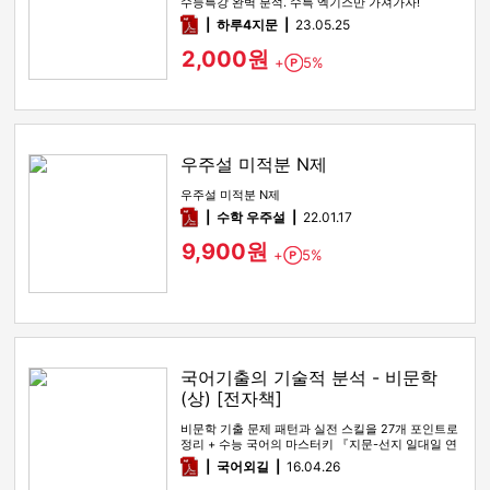
수능특강 완벽 분석. 수특 엑기스만 가져가자!
pdf
하루4지문
23.05.25
2,000원
+
5%
Point
우주설 미적분 N제
우주설 미적분 N제
pdf
수학 우주설
22.01.17
9,900원
+
5%
Point
국어기출의 기술적 분석 - 비문학
(상) [전자책]
비문학 기출 문제 패턴과 실전 스킬을 27개 포인트로
정리 + 수능 국어의 마스터키 『지문-선지 일대일 연
결법』을 통해, 수…
pdf
국어외길
16.04.26