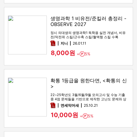
생명과학 1 비유전/준킬러 총정리 -
OBSERVE 2027
정시 의대생의 생명과학1 독학용 실전 개념서, 비유
전/막전위 스킬/근수축 스킬/혈액형 스킬 수록
pdf
지니
26.01.11
8,000원
+
5%
Point
확통 1등급을 원한다면, <확통의 신
>
22~25학년도 3월/6월/9월 모의고사 및 수능 기출
중 4점 문제들을 기반으로 제작한 고난도 문제와 상
세한 해설
pdf
연세악어새
25.10.21
10,000원
+
5%
Point