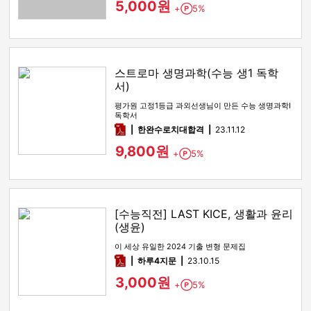
5,000원
+
5%
Point
스트로마 생명과학(수능 생1 독학
서)
평가원 고정1등급 과외선생님이 만든 수능 생명과학I
독학서
pdf
한완수로치대합격
23.11.12
9,800원
+
5%
Point
[수능직전] LAST KICE, 생활과 윤리
(생윤)
이 세상 유일한 2024 기출 변형 문제집
pdf
하루4지문
23.10.15
3,000원
+
5%
Point