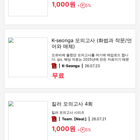
1,000원
+
5%
Point
K-seonga 모의고사 (화법과 작문/언
어와 매체)
오르비에 올렸던 모의고사를 여기에 재업로드 합니
다. (ps. 해당 자료는 2025년에 만든 자료이기 때문
에, 올해 수능특강 …
pdf
K-Seonga
26.07.23
무료
킬러 모의고사 4회
킬러 모의고사 시리즈
pdf
Team. [Neul:]
26.07.21
1,000원
+
5%
Point