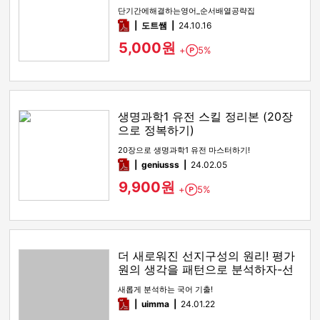
답지
단기간에해결하는영어_순서배열공략집
pdf
도트쌤
24.10.16
5,000원
+
5%
Point
생명과학1 유전 스킬 정리본 (20장
으로 정복하기)
20장으로 생명과학1 유전 마스터하기!
pdf
geniusss
24.02.05
9,900원
+
5%
Point
더 새로워진 선지구성의 원리! 평가
원의 생각을 패턴으로 분석하자-선
지구성의 원리
새롭게 분석하는 국어 기출!
pdf
uimma
24.01.22