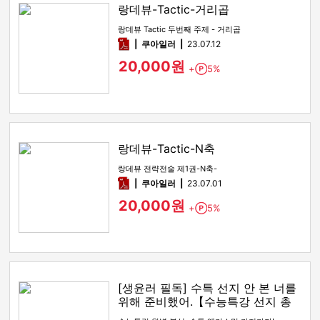
랑데뷰-Tactic-거리곱
랑데뷰 Tactic 두번째 주제 - 거리곱
pdf
쿠아일러
23.07.12
20,000원
+
5%
Point
랑데뷰-Tactic-N축
랑데뷰 전략전술 제1권-N축-
pdf
쿠아일러
23.07.01
20,000원
+
5%
Point
[생윤러 필독] 수특 선지 안 본 너를
위해 준비했어.【수능특강 선지 총
정리】