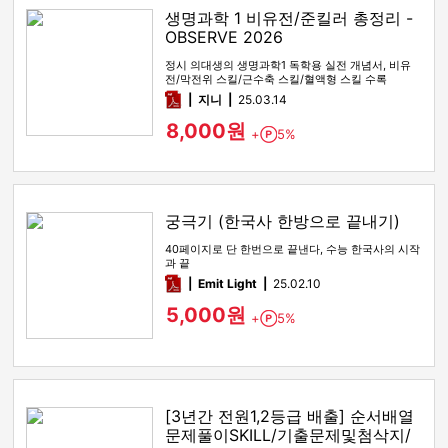
생명과학 1 비유전/준킬러 총정리 -
OBSERVE 2026
정시 의대생의 생명과학1 독학용 실전 개념서, 비유
전/막전위 스킬/근수축 스킬/혈액형 스킬 수록
pdf
지니
25.03.14
8,000원
+
5%
Point
궁극기 (한국사 한방으로 끝내기)
40페이지로 단 한번으로 끝낸다, 수능 한국사의 시작
과 끝
pdf
Emit Light
25.02.10
5,000원
+
5%
Point
[3년간 전원1,2등급 배출] 순서배열
문제풀이SKILL/기출문제및첨삭지/