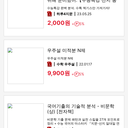
위해 준비했어.【수능특강 선지 총
정리】
수능특강 완벽 분석. 수특 엑기스만 가져가자!
pdf
하루4지문
23.05.25
2,000원
+
5%
Point
우주설 미적분 N제
우주설 미적분 N제
pdf
수학 우주설
22.01.17
9,900원
+
5%
Point
국어기출의 기술적 분석 - 비문학
(상) [전자책]
비문학 기출 문제 패턴과 실전 스킬을 27개 포인트로
정리 + 수능 국어의 마스터키 『지문-선지 일대일 연
결법』을 통해, 수…