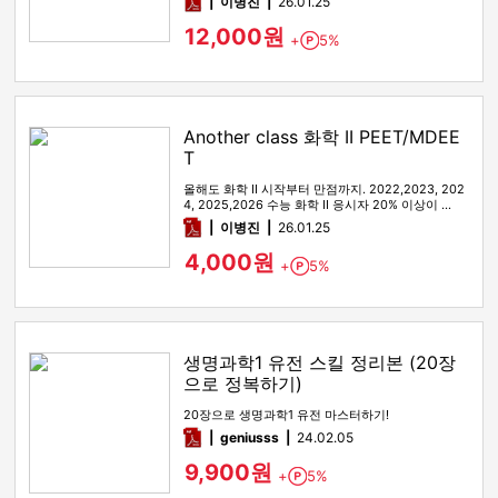
pdf
이병진
26.01.25
12,000원
+
5%
Point
Another class 화학 II PEET/MDEE
T
올해도 화학 II 시작부터 만점까지. 2022,2023, 202
4, 2025,2026 수능 화학 II 응시자 20% 이상이 …
pdf
이병진
26.01.25
4,000원
+
5%
Point
생명과학1 유전 스킬 정리본 (20장
으로 정복하기)
20장으로 생명과학1 유전 마스터하기!
pdf
geniusss
24.02.05
9,900원
+
5%
Point