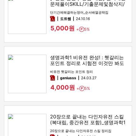
문제풀이SKILL/기출문제및첨삭지/
답지
단기간에해결하는영어_순서배열공략집
pdf
도트쌤
24.10.16
5,000원
+
5%
Point
생명과학1 비유전 완성! : 헷갈리는
포인트 정리로 시험전 이것만 봐도
만점!
비유전 헷갈리는 포인트 정리
pdf
geniusss
24.03.27
4,000원
+
5%
Point
20장으로 끝내는 다인자유전 스킬
(복대립, 중간유전 포함)_생명과학1
유전
20장으로 끝내는 다인자유전 스킬 정리집