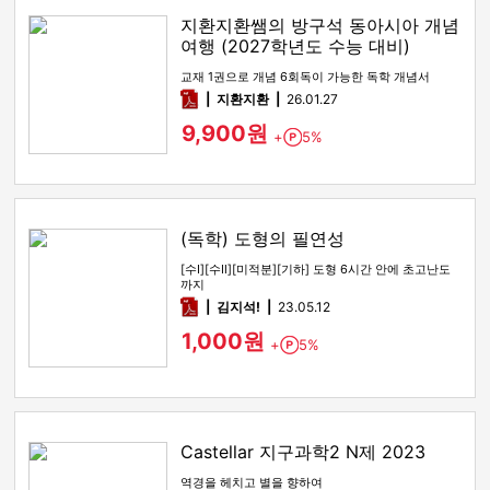
지환지환쌤의 방구석 동아시아 개념
여행 (2027학년도 수능 대비)
교재 1권으로 개념 6회독이 가능한 독학 개념서
pdf
지환지환
26.01.27
9,900원
+
5%
Point
(독학) 도형의 필연성
[수Ⅰ][수Ⅱ][미적분][기하] 도형 6시간 안에 초고난도
까지
pdf
김지석!
23.05.12
1,000원
+
5%
Point
Castellar 지구과학2 N제 2023
역경을 헤치고 별을 향하여