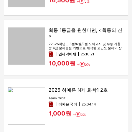
16,500원
+
5%
Point
확통 1등급을 원한다면, <확통의 신
>
22~25학년도 3월/6월/9월 모의고사 및 수능 기출
중 4점 문제들을 기반으로 제작한 고난도 문제와 상
세한 해설
pdf
연세악어새
25.10.21
10,000원
+
5%
Point
2026 하예은 N제 화학1 2호
Team Orbit
pdf
이지은 국어
25.04.14
1,000원
+
5%
Point