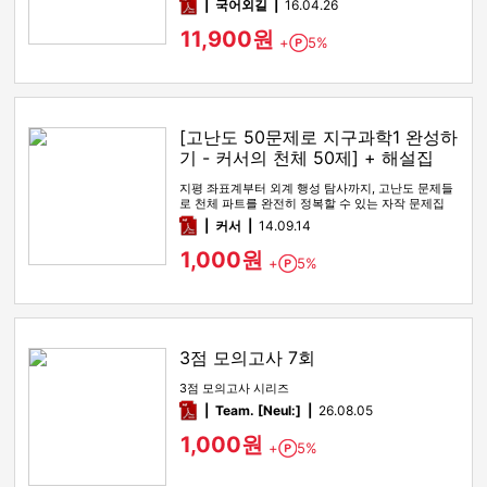
pdf
국어외길
16.04.26
11,900원
+
5%
Point
[고난도 50문제로 지구과학1 완성하
기 - 커서의 천체 50제] + 해설집
지평 좌표계부터 외계 행성 탐사까지, 고난도 문제들
로 천체 파트를 완전히 정복할 수 있는 자작 문제집
pdf
커서
14.09.14
1,000원
+
5%
Point
3점 모의고사 7회
3점 모의고사 시리즈
pdf
Team. [Neul:]
26.08.05
1,000원
+
5%
Point