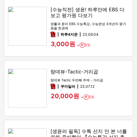
[수능직전] 생윤! 하루만에 EBS 다
보고 평가원 다보기
생활과 윤리 EBS 수능특강, 수능완성 3개년치 평가
원을 한권에
pdf
하루4지문
23.09.04
3,000원
+
5%
Point
랑데뷰-Tactic-거리곱
랑데뷰 Tactic 두번째 주제 - 거리곱
pdf
쿠아일러
23.07.12
20,000원
+
5%
Point
[생윤러 필독] 수특 선지 안 본 너를