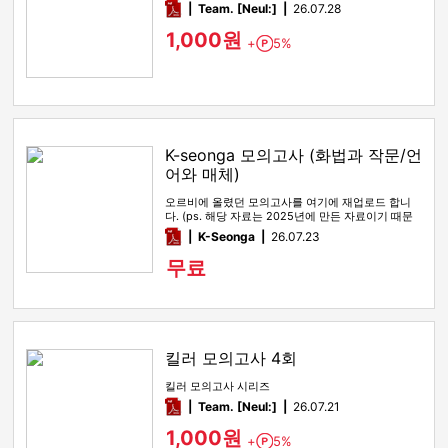
pdf
Team. [Neul:]
26.07.28
1,000원
+
5%
Point
K-seonga 모의고사 (화법과 작문/언
어와 매체)
오르비에 올렸던 모의고사를 여기에 재업로드 합니
다. (ps. 해당 자료는 2025년에 만든 자료이기 때문
에, 올해 수능특강 …
pdf
K-Seonga
26.07.23
무료
킬러 모의고사 4회
킬러 모의고사 시리즈
pdf
Team. [Neul:]
26.07.21
1,000원
+
5%
Point