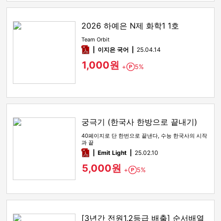
2026 하예은 N제 화학1 1호
Team Orbit
pdf
이지은 국어
25.04.14
1,000원
+
5%
Point
궁극기 (한국사 한방으로 끝내기)
40페이지로 단 한번으로 끝낸다, 수능 한국사의 시작
과 끝
pdf
Emit Light
25.02.10
5,000원
+
5%
Point
[3년간 전원1,2등급 배출] 순서배열