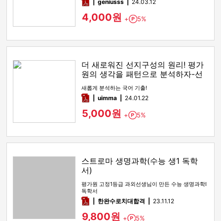
pdf
geniusss
24.03.12
4,000원
+
5%
Point
더 새로워진 선지구성의 원리! 평가
원의 생각을 패턴으로 분석하자-선
지구성의 원리
새롭게 분석하는 국어 기출!
pdf
uimma
24.01.22
5,000원
+
5%
Point
스트로마 생명과학(수능 생1 독학
서)
평가원 고정1등급 과외선생님이 만든 수능 생명과학I
독학서
pdf
한완수로치대합격
23.11.12
9,800원
+
5%
Point