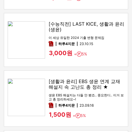
[수능직전] LAST KICE, 생활과 윤리
(생윤)
이 세상 유일한 2024 기출 변형 문제집
pdf
하루4지문
23.10.15
3,000원
+
5%
Point
[생활과 윤리] EBS 생윤 연계 교재
해설지 속 고난도 총 정리 ★
생윤 EBS 해설지는 다들 안 봤죠.. 중요한디.. 이거 보
고 총 정리하세요~!
pdf
하루4지문
23.09.16
1,500원
+
5%
Point